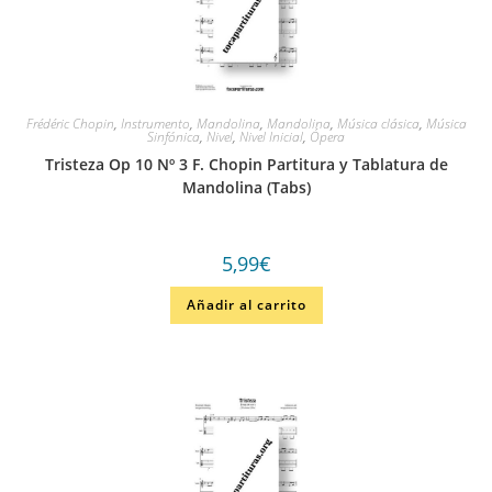
Frédéric Chopin
,
Instrumento
,
Mandolina
,
Mandolina
,
Música clásica
,
Música
Sinfónica
,
Nivel
,
Nivel Inicial
,
Ópera
Tristeza Op 10 Nº 3 F. Chopin Partitura y Tablatura de
Mandolina (Tabs)
5,99
€
Añadir al carrito