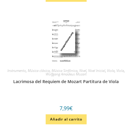
Instrumento
,
Música clásica
,
Música Sinfónica
,
Nivel
,
Nivel Inicial
,
Viola
,
Viola
,
Wolfgang Amadeus Mozart
Lacrimosa del Requiem de Mozart Partitura de Viola
7,99
€
Añadir al carrito