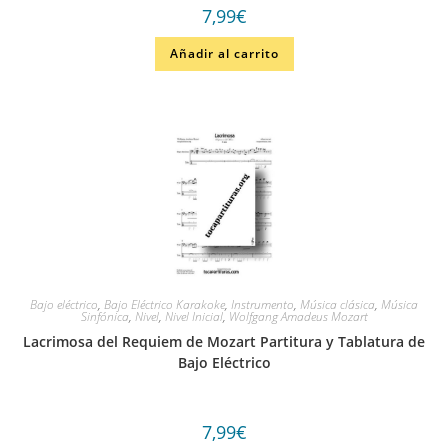
7,99
€
Añadir al carrito
Bajo eléctrico
,
Bajo Eléctrico Karakoke
,
Instrumento
,
Música clásica
,
Música
Sinfónica
,
Nivel
,
Nivel Inicial
,
Wolfgang Amadeus Mozart
Lacrimosa del Requiem de Mozart Partitura y Tablatura de
Bajo Eléctrico
7,99
€