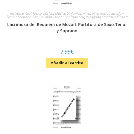
Instrumento
,
Música clásica
,
Música Sinfónica
,
Nivel
,
Nivel Inicial
,
Saxofón
Tenor / Soprano Sax
,
Saxofón Tenor / Soprano Sax
,
Wolfgang Amadeus Mozart
Lacrimosa del Requiem de Mozart Partitura de Saxo Tenor
y Soprano
7,99
€
Añadir al carrito