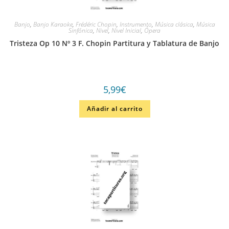
Banjo
,
Banjo Karaoke
,
Frédéric Chopin
,
Instrumento
,
Música clásica
,
Música
Sinfónica
,
Nivel
,
Nivel Inicial
,
Ópera
Tristeza Op 10 Nº 3 F. Chopin Partitura y Tablatura de Banjo
5,99
€
Añadir al carrito