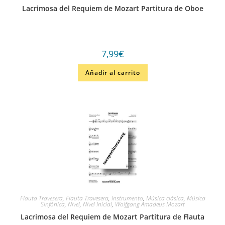
Lacrimosa del Requiem de Mozart Partitura de Oboe
7,99
€
Añadir al carrito
Flauta Travesera
,
Flauta Travesera
,
Instrumento
,
Música clásica
,
Música
Sinfónica
,
Nivel
,
Nivel Inicial
,
Wolfgang Amadeus Mozart
Lacrimosa del Requiem de Mozart Partitura de Flauta