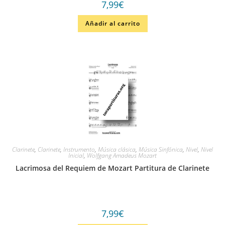
7,99
€
Añadir al carrito
Clarinete
,
Clarinete
,
Instrumento
,
Música clásica
,
Música Sinfónica
,
Nivel
,
Nivel
Inicial
,
Wolfgang Amadeus Mozart
Lacrimosa del Requiem de Mozart Partitura de Clarinete
7,99
€