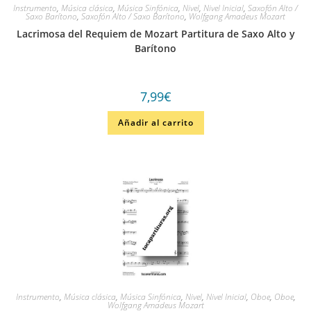
Instrumento
,
Música clásica
,
Música Sinfónica
,
Nivel
,
Nivel Inicial
,
Saxofón Alto /
Saxo Barítono
,
Saxofón Alto / Saxo Barítono
,
Wolfgang Amadeus Mozart
Lacrimosa del Requiem de Mozart Partitura de Saxo Alto y
Barítono
7,99
€
Añadir al carrito
Instrumento
,
Música clásica
,
Música Sinfónica
,
Nivel
,
Nivel Inicial
,
Oboe
,
Oboe
,
Wolfgang Amadeus Mozart