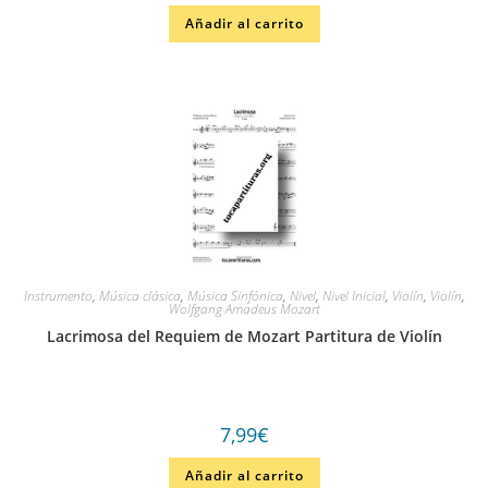
Añadir al carrito
Instrumento
,
Música clásica
,
Música Sinfónica
,
Nivel
,
Nivel Inicial
,
Violín
,
Violín
,
Wolfgang Amadeus Mozart
Lacrimosa del Requiem de Mozart Partitura de Violín
7,99
€
Añadir al carrito