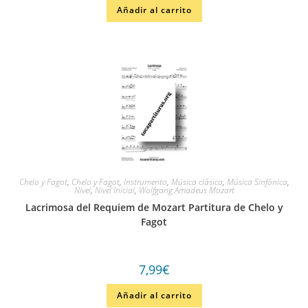
Añadir al carrito
Chelo y Fagot
,
Chelo y Fagot
,
Instrumento
,
Música clásica
,
Música Sinfónica
,
Nivel
,
Nivel Inicial
,
Wolfgang Amadeus Mozart
Lacrimosa del Requiem de Mozart Partitura de Chelo y
Fagot
7,99
€
Añadir al carrito