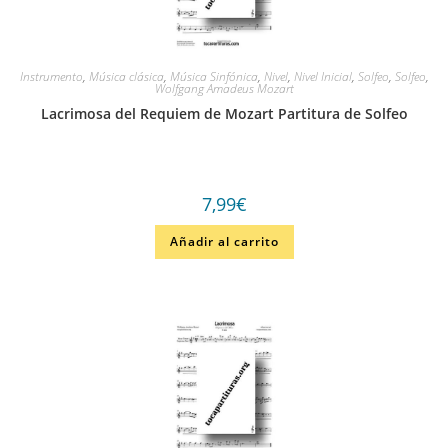
Instrumento
,
Música clásica
,
Música Sinfónica
,
Nivel
,
Nivel Inicial
,
Solfeo
,
Solfeo
,
Wolfgang Amadeus Mozart
Lacrimosa del Requiem de Mozart Partitura de Solfeo
7,99
€
Añadir al carrito