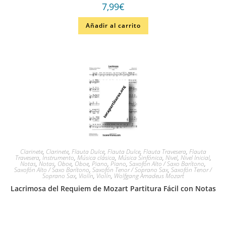
7,99
€
Añadir al carrito
Clarinete
,
Clarinete
,
Flauta Dulce
,
Flauta Dulce
,
Flauta Travesera
,
Flauta
Travesera
,
Instrumento
,
Música clásica
,
Música Sinfónica
,
Nivel
,
Nivel Inicial
,
Notas
,
Notas
,
Oboe
,
Oboe
,
Piano
,
Piano
,
Saxofón Alto / Saxo Barítono
,
Saxofón Alto / Saxo Barítono
,
Saxofón Tenor / Soprano Sax
,
Saxofón Tenor /
Soprano Sax
,
Violín
,
Violín
,
Wolfgang Amadeus Mozart
Lacrimosa del Requiem de Mozart Partitura Fácil con Notas