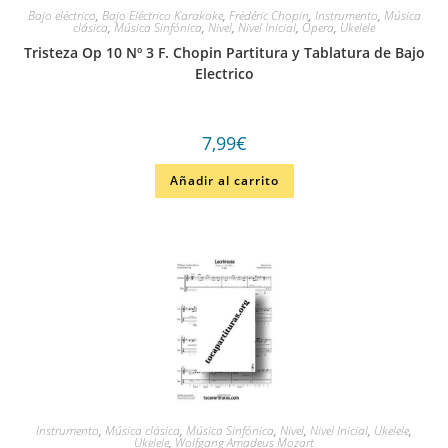
Bajo eléctrico
,
Bajo Eléctrico Karakoke
,
Frédéric Chopin
,
Instrumento
,
Música
clásica
,
Música Sinfónica
,
Nivel
,
Nivel Inicial
,
Ópera
,
Ukelele
Tristeza Op 10 Nº 3 F. Chopin Partitura y Tablatura de Bajo
Electrico
7,99
€
Añadir al carrito
Instrumento
,
Música clásica
,
Música Sinfónica
,
Nivel
,
Nivel Inicial
,
Ukelele
,
Ukelele
,
Wolfgang Amadeus Mozart