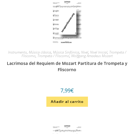
Instrumento
,
Música clásica
,
Música Sinfónica
,
Nivel
,
Nivel Inicial
,
Trompeta /
Fliscorno
,
Trompeta / Fliscorno
,
Wolfgang Amadeus Mozart
Lacrimosa del Requiem de Mozart Partitura de Trompeta y
Fliscorno
7,99
€
Añadir al carrito