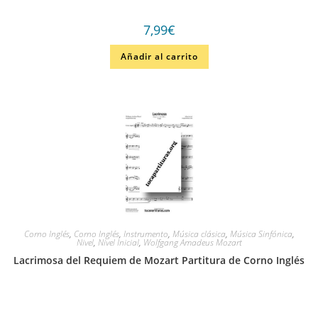
7,99
€
Añadir al carrito
Corno Inglés
,
Corno Inglés
,
Instrumento
,
Música clásica
,
Música Sinfónica
,
Nivel
,
Nivel Inicial
,
Wolfgang Amadeus Mozart
Lacrimosa del Requiem de Mozart Partitura de Corno Inglés