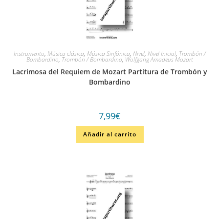
Instrumento
,
Música clásica
,
Música Sinfónica
,
Nivel
,
Nivel Inicial
,
Trombón /
Bombardino
,
Trombón / Bombardino
,
Wolfgang Amadeus Mozart
Lacrimosa del Requiem de Mozart Partitura de Trombón y
Bombardino
7,99
€
Añadir al carrito