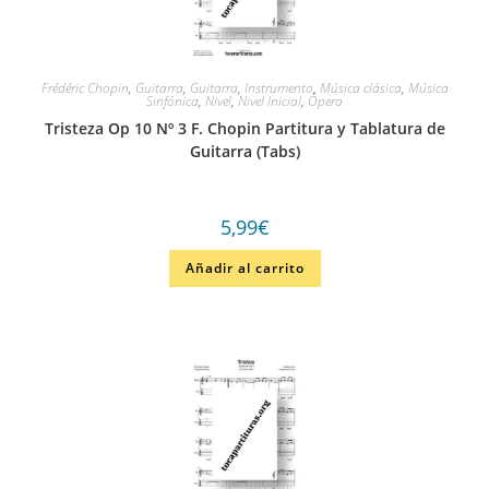
Frédéric Chopin
,
Guitarra
,
Guitarra
,
Instrumento
,
Música clásica
,
Música
Sinfónica
,
Nivel
,
Nivel Inicial
,
Ópera
Tristeza Op 10 Nº 3 F. Chopin Partitura y Tablatura de
Guitarra (Tabs)
5,99
€
Añadir al carrito