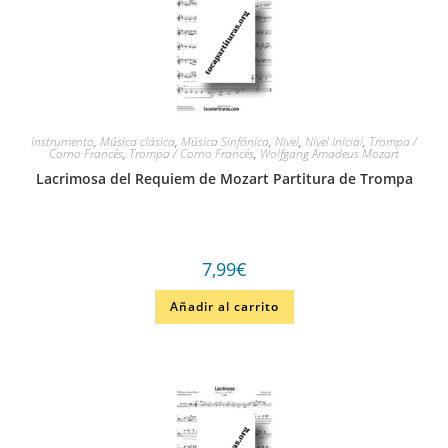
Instrumento
,
Música clásica
,
Música Sinfónica
,
Nivel
,
Nivel Inicial
,
Trompa /
Corno Francés
,
Trompa / Corno Francés
,
Wolfgang Amadeus Mozart
Lacrimosa del Requiem de Mozart Partitura de Trompa
7,99
€
Añadir al carrito