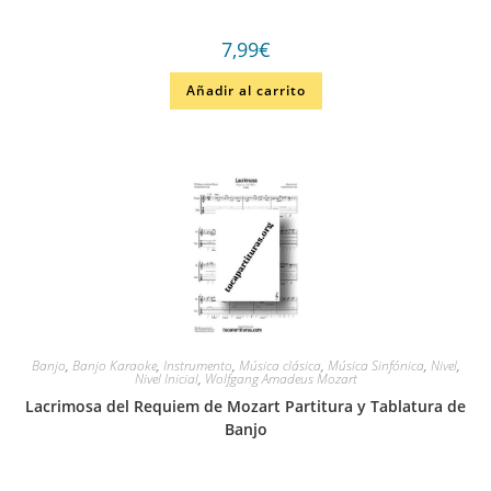
7,99
€
Añadir al carrito
Banjo
,
Banjo Karaoke
,
Instrumento
,
Música clásica
,
Música Sinfónica
,
Nivel
,
Nivel Inicial
,
Wolfgang Amadeus Mozart
Lacrimosa del Requiem de Mozart Partitura y Tablatura de
Banjo