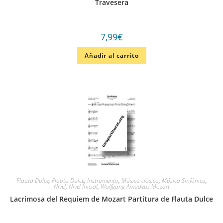
Travesera
7,99
€
Añadir al carrito
Flauta Dulce
,
Flauta Dulce
,
Instrumento
,
Música clásica
,
Música Sinfónica
,
Nivel
,
Nivel Inicial
,
Wolfgang Amadeus Mozart
Lacrimosa del Requiem de Mozart Partitura de Flauta Dulce