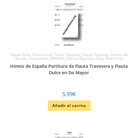
Flauta Dulce
,
Flauta Dulce
,
Flauta Travesera
,
Flauta Travesera
,
Himnos del
Mundo
,
Instrumento
,
KARAOKE
,
Manuel Espinosa
,
Nivel
,
Nivel Inicial
Himno de España Partitura de Flauta Travesera y Flauta
Dulce en Do Mayor
5,99
€
Añadir al carrito