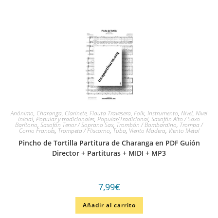
Anónimo
,
Charanga
,
Clarinete
,
Flauta Travesera
,
Folk
,
Instrumento
,
Nivel
,
Nivel
Inicial
,
Popular y tradicionales
,
Popular/Tradicional
,
Saxofón Alto / Saxo
Barítono
,
Saxofón Tenor / Soprano Sax
,
Trombón / Bombardino
,
Trompa /
Corno Francés
,
Trompeta / Fliscorno
,
Tuba
,
Viento Madera
,
Viento Metal
Pincho de Tortilla Partitura de Charanga en PDF Guión
Director + Partituras + MIDI + MP3
7,99
€
Añadir al carrito