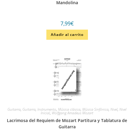
Mandolina
7,99
€
Añadir al carrito
Guitarra
,
Guitarra
,
Instrumento
,
Música clásica
,
Música Sinfónica
,
Nivel
,
Nivel
Inicial
,
Wolfgang Amadeus Mozart
Lacrimosa del Requiem de Mozart Partitura y Tablatura de
Guitarra