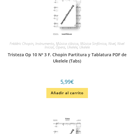
Frédéric Chopin
,
Instrumento
,
Música clásica
,
Música Sinfónica
,
Nivel
,
Nivel
Inicial
,
Ópera
,
Ukelele
,
Ukelele
Tristeza Op 10 Nº 3 F. Chopin Partitura y Tablatura PDF de
Ukelele (Tabs)
5,99
€
Añadir al carrito