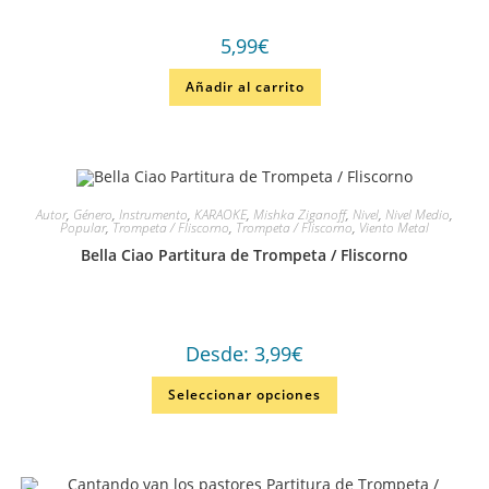
5,99
€
Añadir al carrito
Autor
,
Género
,
Instrumento
,
KARAOKE
,
Mishka Ziganoff
,
Nivel
,
Nivel Medio
,
Popular
,
Trompeta / Fliscorno
,
Trompeta / Fliscorno
,
Viento Metal
Bella Ciao Partitura de Trompeta / Fliscorno
Desde:
3,99
€
Seleccionar opciones