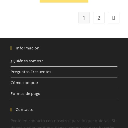
1
2
Información
¿Quiénes somos?
Preguntas Frecuentes
Cómo comprar
Formas de pago
Contacto
Ponte en contacto con nosotros para lo que quieras. Si
tienes cualquier duda, tienes varias vías para hacerlo: