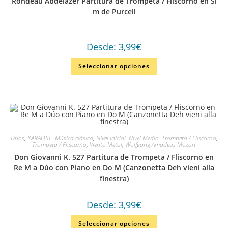
Rondeau Abdelazer Partitura de Trompeta / Fliscorno en Si
m de Purcell
Desde:
3,99
€
Seleccionar opciones
Dúos
,
KARAOKE
,
Música clásica
,
Nivel Inicial
,
Nivel Medio
,
Trompeta / Fliscorno
,
Trompeta / Fliscorno
,
Viento Metal
,
Wolfgang Amadeus Mozart
Don Giovanni K. 527 Partitura de Trompeta / Fliscorno en
Re M a Dúo con Piano en Do M (Canzonetta Deh vieni alla
finestra)
Desde:
3,99
€
Seleccionar opciones