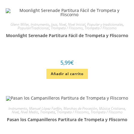
Glenn Miller
,
Instrumento
,
Jazz
,
Nivel
,
Nivel Inicial
,
Popular y tradicionales
,
Popular/Tradicional
,
Trompeta / Fliscorno
,
Trompeta / Fliscorno
Moonlight Serenade Partitura Fácil de Trompeta y Fliscorno
5,99
€
Añadir al carrito
Instrumento
,
Manuel López Farfán
,
Marchas de Procesión
,
Música Cristiana
,
Nivel
,
Nivel Medio
,
Trompeta
,
Trompeta / Fliscorno
,
Trompeta / Fliscorno
Pasan los Campanilleros Partitura de Trompeta y Fliscorno