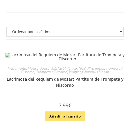
Instrumento
,
Música clásica
,
Música Sinfónica
,
Nivel
,
Nivel Inicial
,
Trompeta /
Fliscorno
,
Trompeta / Fliscorno
,
Wolfgang Amadeus Mozart
Lacrimosa del Requiem de Mozart Partitura de Trompeta y
Fliscorno
7,99
€
Añadir al carrito