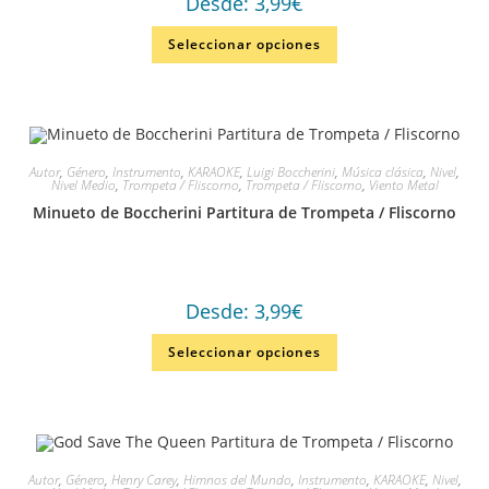
Desde:
3,99
€
Seleccionar opciones
Autor
,
Género
,
Instrumento
,
KARAOKE
,
Luigi Boccherini
,
Música clásica
,
Nivel
,
Nivel Medio
,
Trompeta / Fliscorno
,
Trompeta / Fliscorno
,
Viento Metal
Minueto de Boccherini Partitura de Trompeta / Fliscorno
Desde:
3,99
€
Seleccionar opciones
Autor
,
Género
,
Henry Carey
,
Himnos del Mundo
,
Instrumento
,
KARAOKE
,
Nivel
,