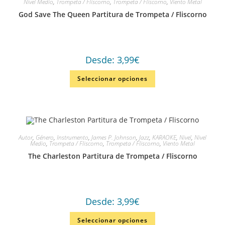
Nivel Medio
,
Trompeta / Fliscorno
,
Trompeta / Fliscorno
,
Viento Metal
God Save The Queen Partitura de Trompeta / Fliscorno
Desde:
3,99
€
Seleccionar opciones
Autor
,
Género
,
Instrumento
,
James P. Johnson
,
Jazz
,
KARAOKE
,
Nivel
,
Nivel
Medio
,
Trompeta / Fliscorno
,
Trompeta / Fliscorno
,
Viento Metal
The Charleston Partitura de Trompeta / Fliscorno
Desde:
3,99
€
Seleccionar opciones