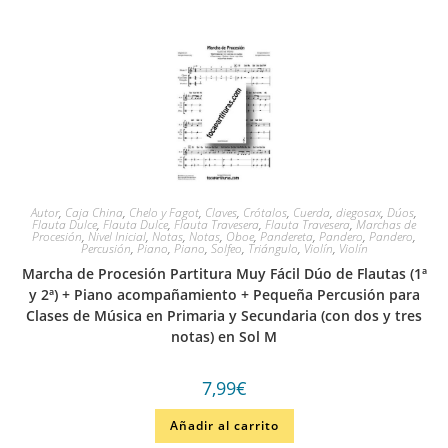
Autor
,
Caja China
,
Chelo y Fagot
,
Claves
,
Crótalos
,
Cuerda
,
diegosax
,
Dúos
,
Flauta Dulce
,
Flauta Dulce
,
Flauta Travesera
,
Flauta Travesera
,
Marchas de
Procesión
,
Nivel Inicial
,
Notas
,
Notas
,
Oboe
,
Pandereta
,
Pandero
,
Pandero
,
Percusión
,
Piano
,
Piano
,
Solfeo
,
Triángulo
,
Violín
,
Violín
Marcha de Procesión Partitura Muy Fácil Dúo de Flautas (1ª
y 2ª) + Piano acompañamiento + Pequeña Percusión para
Clases de Música en Primaria y Secundaria (con dos y tres
notas) en Sol M
7,99
€
Añadir al carrito