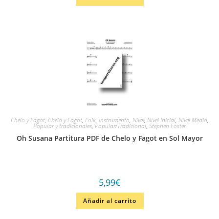
Chelo y Fagot
,
Chelo y Fagot
,
Folk
,
Instrumento
,
Nivel
,
Nivel Inicial
,
Nivel Medio
,
Popular y tradicionales
,
Popular/Tradicional
,
Stephen Foster
Oh Susana Partitura PDF de Chelo y Fagot en Sol Mayor
5,99
€
Añadir al carrito