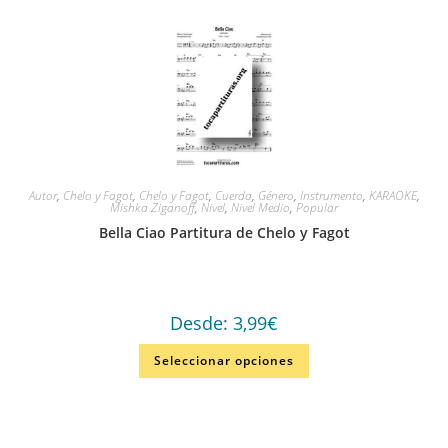
Autor
,
Chelo y Fagot
,
Chelo y Fagot
,
Cuerda
,
Género
,
Instrumento
,
KARAOKE
,
Mishka Ziganoff
,
Nivel
,
Nivel Medio
,
Popular
Bella Ciao Partitura de Chelo y Fagot
Desde:
3,99
€
Seleccionar opciones