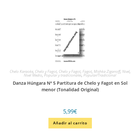
Chelo Karaoke
,
Chelo y Fagot
,
Chelo y Fagot
,
Fagot
,
Mishka Ziganoff
,
Nivel
,
Nivel Medio
,
Popular y tradicionales
,
Popular/Tradicional
Danza Húngara Nº 5 Partitura de Chelo y Fagot en Sol
menor (Tonalidad Original)
5,99
€
Añadir al carrito