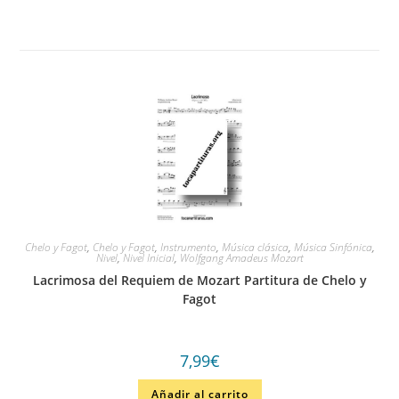
Chelo y Fagot
,
Chelo y Fagot
,
Instrumento
,
Música clásica
,
Música Sinfónica
,
Nivel
,
Nivel Inicial
,
Wolfgang Amadeus Mozart
Lacrimosa del Requiem de Mozart Partitura de Chelo y
Fagot
7,99
€
Añadir al carrito