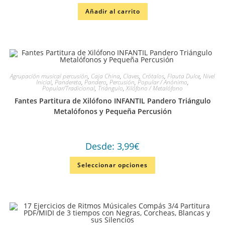
Añadir al carrito
Agrupación musical percusión
,
Caja China
,
Claves
,
Crótalos
,
Flauta Dulce
,
Nivel
Inicial
,
Pandereta
,
Pandero
,
Percusión
,
Popular / Anónimo
,
Popular/Tradicional
,
Triángulo
,
Xilófono / Metalófono
Fantes Partitura de Xilófono INFANTIL Pandero Triángulo
Metalófonos y Pequeña Percusión
Desde:
3,99
€
Seleccionar opciones