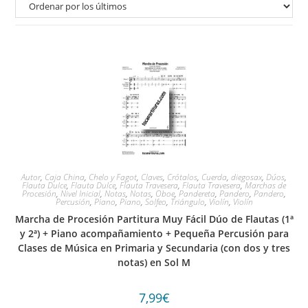
Autor
,
Caja China
,
Chelo y Fagot
,
Claves
,
Crótalos
,
Cuerda
,
diegosax
,
Dúos
,
Flauta Dulce
,
Flauta Dulce
,
Flauta Travesera
,
Flauta Travesera
,
Marchas de
Procesión
,
Nivel Inicial
,
Notas
,
Notas
,
Oboe
,
Pandereta
,
Pandero
,
Pandero
,
Percusión
,
Piano
,
Piano
,
Solfeo
,
Triángulo
,
Violín
,
Violín
Marcha de Procesión Partitura Muy Fácil Dúo de Flautas (1ª
y 2ª) + Piano acompañamiento + Pequeña Percusión para
Clases de Música en Primaria y Secundaria (con dos y tres
notas) en Sol M
7,99
€