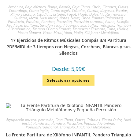
Armónica
,
Bajo eléctrico
,
Banjo
,
Batería
,
Caja China
,
Chelo
,
Clarinete
,
Claves
,
Contrabajo
,
Corno Inglés
,
Corno inglés
,
Crótalos
,
Cuerda
,
diegosax
,
Escalas,
Ritmo y Lectura, Estudio...
,
Estudio
,
Fagot
,
Flauta Dulce
,
Flauta Travesera
,
Guitarra
,
Metal
,
Nivel Inicial
,
Notas
,
Notes
,
Oboe
,
Palmas (Palmadas)
,
Pandereta
,
Pandero
,
Pandero
,
Percusión
,
Percusión corporal
,
Piano
,
Saxofón
Alto / Saxo Barítono
,
Saxofón Tenor / Soprano Sax
,
Solfeo
,
Triángulo
,
Trombón
/ Bombardino
,
Trompa / Corno Francés
,
Trompeta / Fliscorno
,
Tuba
,
Ukelele
,
Viento Madera
,
Viento Metal
,
Viola
,
Violín
,
Xilófono / Metalófono
17 Ejercicios de Ritmos Músicales Compás 3/4 Partitura
PDF/MIDI de 3 tiempos con Negras, Corcheas, Blancas y sus
Silencios
Desde:
5,99
€
Seleccionar opciones
Agrupación musical percusión
,
Caja China
,
Claves
,
Crótalos
,
Flauta Dulce
,
Nivel
Inicial
,
Pandereta
,
Pandero
,
Percusión
,
Popular / Anónimo
,
Popular/Tradicional
,
Triángulo
,
Xilófono / Metalófono
La Frente Partitura de Xilófono INFANTIL Pandero Triángulo