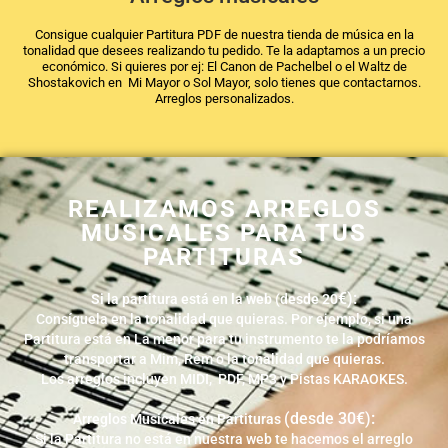
Consigue cualquier Partitura PDF de nuestra tienda de música en la
tonalidad que desees realizando tu pedido. Te la adaptamos a un precio
económico. Si quieres por ej: El Canon de Pachelbel o el Waltz de
Shostakovich en Mi Mayor o Sol Mayor, solo tienes que contactarnos.
Arreglos personalizados.
REALIZAMOS ARREGLOS
MUSICALES PARA TUS
PARTITURAS
€)
:
Si la partitura está en la web (desde 20
Consíguela en la tonalidad que quieras. Por ejemplo, si una
Partitura está en La menor para tu instrumento te la podríamos
transportar a Mim, Rem o la tonalidad que quieras.
Los arreglos incluyen MIDI, PDF, MP3 y Pistas KARAOKES.
(desde 30€)
:
Arreglos Musicales en Partituras
Si la Partitura no está en nuestra web te hacemos el arreglo