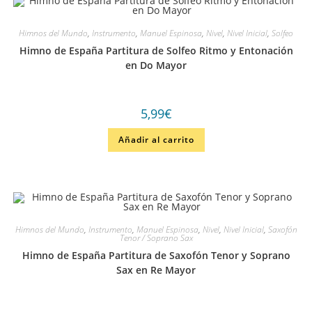
Himnos del Mundo
,
Instrumento
,
Manuel Espinosa
,
Nivel
,
Nivel Inicial
,
Solfeo
Himno de España Partitura de Solfeo Ritmo y Entonación
en Do Mayor
5,99
€
Añadir al carrito
Himnos del Mundo
,
Instrumento
,
Manuel Espinosa
,
Nivel
,
Nivel Inicial
,
Saxofón
Tenor / Soprano Sax
Himno de España Partitura de Saxofón Tenor y Soprano
Sax en Re Mayor