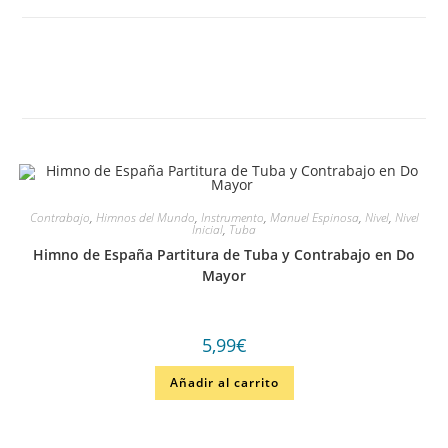
Contrabajo
,
Himnos del Mundo
,
Instrumento
,
Manuel Espinosa
,
Nivel
,
Nivel
Inicial
,
Tuba
Himno de España Partitura de Tuba y Contrabajo en Do
Mayor
5,99
€
Añadir al carrito