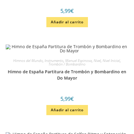
5,99
€
Añadir al carrito
Himnos del Mundo
,
Instrumento
,
Manuel Espinosa
,
Nivel
,
Nivel Inicial
,
Trombón / Bombardino
Himno de España Partitura de Trombón y Bombardino en
Do Mayor
5,99
€
Añadir al carrito