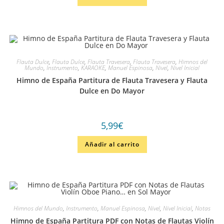
Flauta Dulce
,
Flauta Dulce
,
Flauta Travesera
,
Flauta Travesera
,
Himnos del
Mundo
,
Instrumento
,
KARAOKE
,
Manuel Espinosa
,
Nivel
,
Nivel Inicial
Himno de España Partitura de Flauta Travesera y Flauta
Dulce en Do Mayor
5,99
€
Añadir al carrito
Himnos del Mundo
,
Instrumento
,
Manuel Espinosa
,
Nivel
,
Nivel Inicial
,
Notas
Himno de España Partitura PDF con Notas de Flautas Violín