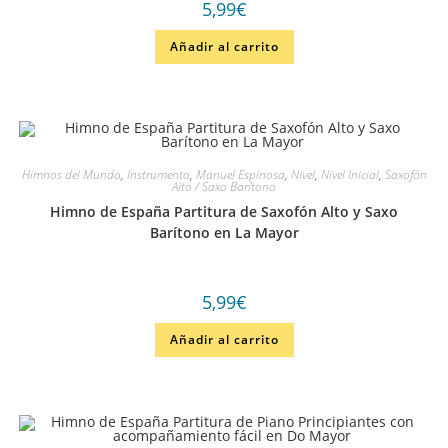
5,99
€
Añadir al carrito
Himnos del Mundo
,
Instrumento
,
Manuel Espinosa
,
Nivel
,
Nivel Inicial
,
Saxofón
Alto / Saxo Barítono
Himno de España Partitura de Saxofón Alto y Saxo
Barítono en La Mayor
5,99
€
Añadir al carrito