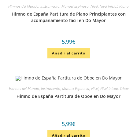
Himnos del Mundo
,
Instrumento
,
Manuel Espinosa
,
Nivel
,
Nivel Inicial
,
Piano
Himno de España Partitura de Piano Principiantes con
acompañamiento fácil en Do Mayor
5,99
€
Añadir al carrito
Himnos del Mundo
,
Instrumento
,
Manuel Espinosa
,
Nivel
,
Nivel Inicial
,
Oboe
Himno de España Partitura de Oboe en Do Mayor
5,99
€
Añadir al carrito