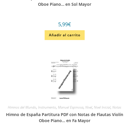
Oboe Piano… en Sol Mayor
5,99
€
Añadir al carrito
Himnos del Mundo
,
Instrumento
,
Manuel Espinosa
,
Nivel
,
Nivel Inicial
,
Notas
Himno de España Partitura PDF con Notas de Flautas Violín
Oboe Piano… en Fa Mayor