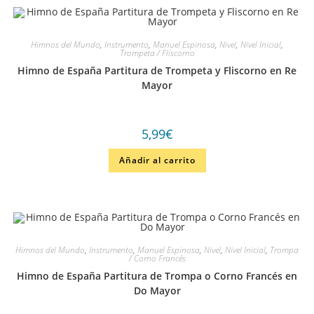
Himnos del Mundo
,
Instrumento
,
Manuel Espinosa
,
Nivel
,
Nivel Inicial
,
Trompeta / Fliscorno
Himno de España Partitura de Trompeta y Fliscorno en Re
Mayor
5,99
€
Añadir al carrito
Himnos del Mundo
,
Instrumento
,
Manuel Espinosa
,
Nivel
,
Nivel Inicial
,
Trompa
/ Corno Francés
Himno de España Partitura de Trompa o Corno Francés en
Do Mayor