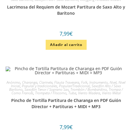
Lacrimosa del Requiem de Mozart Partitura de Saxo Alto y
Barítono
7,99
€
Añadir al carrito
Anónimo
,
Charanga
,
Clarinete
,
Flauta Travesera
,
Folk
,
Instrumento
,
Nivel
,
Nivel
Inicial
,
Popular y tradicionales
,
Popular/Tradicional
,
Saxofón Alto / Saxo
Barítono
,
Saxofón Tenor / Soprano Sax
,
Trombón / Bombardino
,
Trompa /
Corno Francés
,
Trompeta / Fliscorno
,
Tuba
,
Viento Madera
,
Viento Metal
Pincho de Tortilla Partitura de Charanga en PDF Guión
Director + Partituras + MIDI + MP3
7,99
€