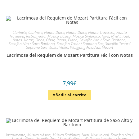
Clarinete
,
Clarinete
,
Flauta Dulce
,
Flauta Dulce
,
Flauta Travesera
,
Flauta
Travesera
,
Instrumento
,
Música clásica
,
Música Sinfónica
,
Nivel
,
Nivel Inicial
,
Notas
,
Notas
,
Oboe
,
Oboe
,
Piano
,
Piano
,
Saxofón Alto / Saxo Barítono
,
Saxofón Alto / Saxo Barítono
,
Saxofón Tenor / Soprano Sax
,
Saxofón Tenor /
Soprano Sax
,
Violín
,
Violín
,
Wolfgang Amadeus Mozart
Lacrimosa del Requiem de Mozart Partitura Fácil con Notas
7,99
€
Añadir al carrito
Instrumento
,
Música clásica
,
Música Sinfónica
,
Nivel
,
Nivel Inicial
,
Saxofón Alto /
Saxo Barítono
,
Saxofón Alto / Saxo Barítono
,
Wolfgang Amadeus Mozart