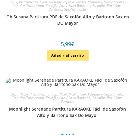
Folk
,
Instrumento
,
Nivel
,
Nivel Inicial
,
Nivel Medio
,
Popular y tradicionales
,
Popular/Tradicional
,
Saxofón Alto / Saxo Barítono
,
Saxofón Alto / Saxo
Barítono
,
Stephen Foster
Oh Susana Partitura PDF de Saxofón Alto y Barítono Sax en
DO Mayor
5,99
€
Añadir al carrito
Glenn Miller
,
Instrumento
,
Jazz
,
Nivel
,
Nivel Inicial
,
Popular y tradicionales
,
Popular/Tradicional
,
Saxofón Alto / Saxo Barítono
,
Saxofón Alto / Saxo
Barítono
Moonlight Serenade Partitura KARAOKE Fácil de Saxofón
Alto y Barítono Sax Do Mayor