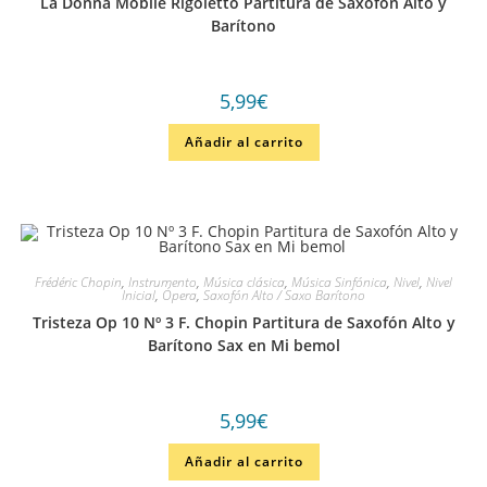
La Donna Mobile Rigoletto Partitura de Saxofón Alto y
Barítono
5,99
€
Añadir al carrito
Frédéric Chopin
,
Instrumento
,
Música clásica
,
Música Sinfónica
,
Nivel
,
Nivel
Inicial
,
Ópera
,
Saxofón Alto / Saxo Barítono
Tristeza Op 10 Nº 3 F. Chopin Partitura de Saxofón Alto y
Barítono Sax en Mi bemol
5,99
€
Añadir al carrito