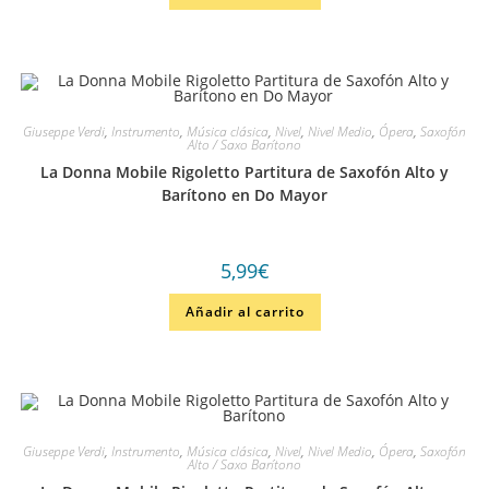
Giuseppe Verdi
,
Instrumento
,
Música clásica
,
Nivel
,
Nivel Medio
,
Ópera
,
Saxofón
Alto / Saxo Barítono
La Donna Mobile Rigoletto Partitura de Saxofón Alto y
Barítono en Do Mayor
5,99
€
Añadir al carrito
Giuseppe Verdi
,
Instrumento
,
Música clásica
,
Nivel
,
Nivel Medio
,
Ópera
,
Saxofón
Alto / Saxo Barítono