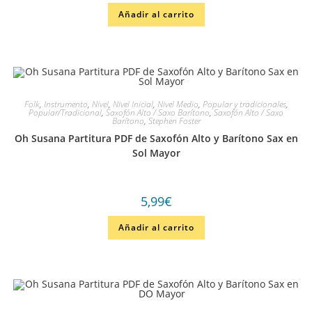
Añadir al carrito
Folk
,
Instrumento
,
Nivel
,
Nivel Inicial
,
Nivel Medio
,
Popular y tradicionales
,
Popular/Tradicional
,
Saxofón Alto / Saxo Barítono
,
Saxofón Alto / Saxo
Barítono
,
Stephen Foster
Oh Susana Partitura PDF de Saxofón Alto y Barítono Sax en
Sol Mayor
5,99
€
Añadir al carrito