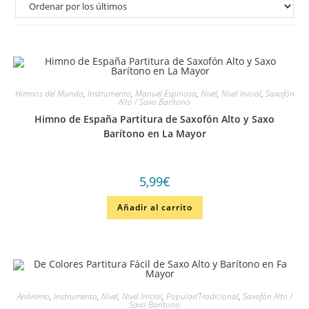
Himnos del Mundo
,
Instrumento
,
Manuel Espinosa
,
Nivel
,
Nivel Inicial
,
Saxofón
Alto / Saxo Barítono
Himno de España Partitura de Saxofón Alto y Saxo
Barítono en La Mayor
5,99
€
Añadir al carrito
Anónimo
,
Instrumento
,
Nivel
,
Nivel Inicial
,
Popular/Tradicional
,
Saxofón Alto /
Saxo Barítono