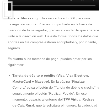
Tocapartituras.org
utiliza un certificado SSL para una
navegación segura. Puedes comprobarlo en la barra de
dirección de tu navegador, gracias al candadito que aparece
junto a la dirección web. De esta forma, todos los datos que
aportes en tus compras estarán encriptados y, por lo tanto,
seguros.
En cuanto a los métodos de pago, puedes optar por los
siguientes:
Tarjeta de débito o crédito
(Visa, Visa Electron,
MasterCard y Maestro).
En la página “Finalizar
Compra” pulsa el botón de “Tarjeta de débito o crédito”, y
seguidamente el botón “Realizar Pedido”. En ese
momento, pasarás al entorno del
TPV Virtual Redsys
de Caja Rural
, que te solicitará el numero, la caducidad