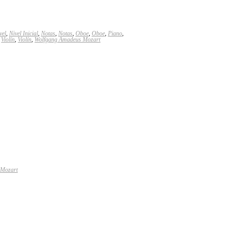
vel
,
Nivel Inicial
,
Notas
,
Notas
,
Oboe
,
Oboe
,
Piano
,
,
Violín
,
Violín
,
Wolfgang Amadeus Mozart
 Mozart