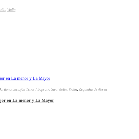
olín
,
Violín
Barítono
,
Saxofón Tenor / Soprano Sax
,
Violín
,
Violín
,
Zequinha de Abreu
ajor en La menor y La Mayor