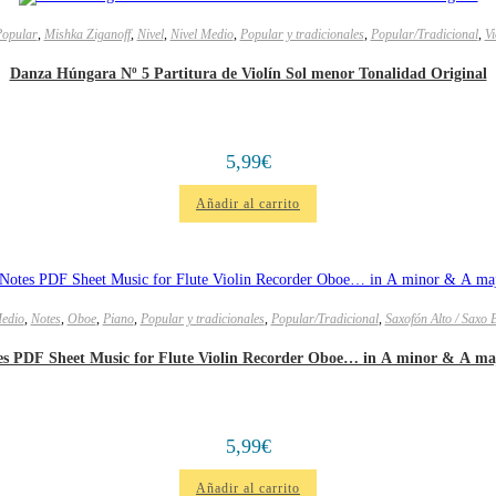
opular
,
Mishka Ziganoff
,
Nivel
,
Nivel Medio
,
Popular y tradicionales
,
Popular/Tradicional
,
Vi
Danza Húngara Nº 5 Partitura de Violín Sol menor Tonalidad Original
5,99
€
Añadir al carrito
Medio
,
Notes
,
Oboe
,
Piano
,
Popular y tradicionales
,
Popular/Tradicional
,
Saxofón Alto / Saxo 
es PDF Sheet Music for Flute Violin Recorder Oboe… in A minor & A m
5,99
€
Añadir al carrito