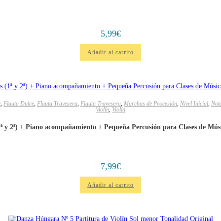
5,99
€
Añadir al carrito
e
,
Flauta Dulce
,
Flauta Travesera
,
Flauta Travesera
,
Marchas de Procesión
,
Nivel Inicial
,
Not
Violín
,
Violín
 y 2ª) + Piano acompañamiento + Pequeña Percusión para Clases de Mús
7,99
€
Añadir al carrito