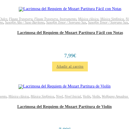
Dulce
,
Flauta Travesera
,
Flauta Travesera
,
Instrumento
,
Música clásica
,
Música Sinfónica
,
Ni
ono
,
Saxofón Alto / Saxo Barítono
,
Saxofón Tenor / Soprano Sax
,
Saxofón Tenor / Soprano Sax
Lacrimosa del Requiem de Mozart Partitura Fácil con Notas
7,99
€
Añadir al carrito
mento
,
Música clásica
,
Música Sinfónica
,
Nivel
,
Nivel Inicial
,
Violín
,
Violín
,
Wolfgang Amadeus
Lacrimosa del Requiem de Mozart Partitura de Violín