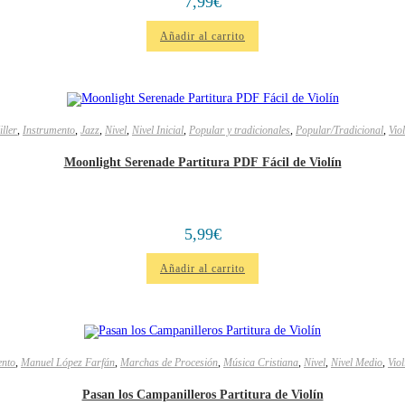
7,99
€
Añadir al carrito
ller
,
Instrumento
,
Jazz
,
Nivel
,
Nivel Inicial
,
Popular y tradicionales
,
Popular/Tradicional
,
Viol
Moonlight Serenade Partitura PDF Fácil de Violín
5,99
€
Añadir al carrito
ento
,
Manuel López Farfán
,
Marchas de Procesión
,
Música Cristiana
,
Nivel
,
Nivel Medio
,
Viol
Pasan los Campanilleros Partitura de Violín