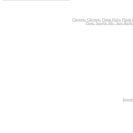
Clarinete
,
Clarinete
,
Flauta Dulce
,
Flauta 
Piano
,
Saxofón Alto / Saxo Barít
Instru