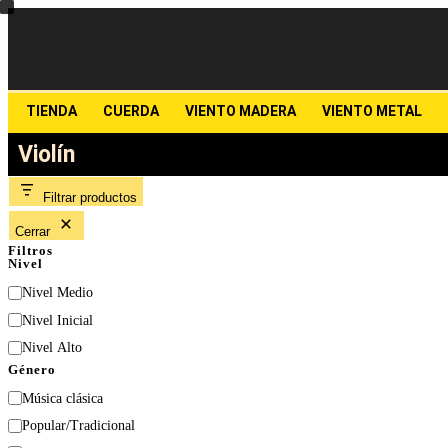
TIENDA
CUERDA
VIENTO MADERA
VIENTO METAL
Violín
Filtrar productos
Cerrar
Filtros
Nivel
Nivel Medio
Nivel Inicial
Nivel Alto
Género
Música clásica
Popular/Tradicional