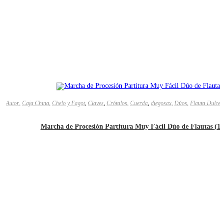
Autor
,
Caja China
,
Chelo y Fagot
,
Claves
,
Crótalos
,
Cuerda
,
diegosax
,
Dúos
,
Flauta Dulc
Marcha de Procesión Partitura Muy Fácil Dúo de Flautas (1ª