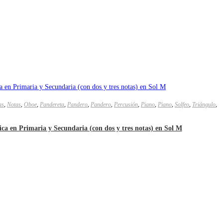
as
,
Notas
,
Oboe
,
Pandereta
,
Pandero
,
Pandero
,
Percusión
,
Piano
,
Piano
,
Solfeo
,
Triángulo
,
ica en Primaria y Secundaria (con dos y tres notas) en Sol M