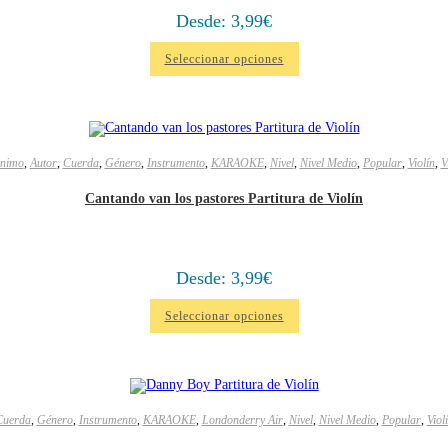
Desde:
3,99
€
Seleccionar opciones
nimo
,
Autor
,
Cuerda
,
Género
,
Instrumento
,
KARAOKE
,
Nivel
,
Nivel Medio
,
Popular
,
Violín
,
V
Cantando van los pastores Partitura de Violín
Desde:
3,99
€
Seleccionar opciones
Cuerda
,
Género
,
Instrumento
,
KARAOKE
,
Londonderry Air
,
Nivel
,
Nivel Medio
,
Popular
,
Viol