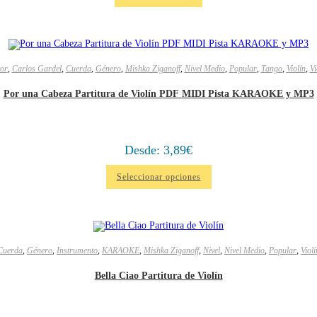
or
,
Carlos Gardel
,
Cuerda
,
Género
,
Mishka Ziganoff
,
Nivel Medio
,
Popular
,
Tango
,
Violín
,
Vi
Por una Cabeza Partitura de Violín PDF MIDI Pista KARAOKE y MP3
Desde:
3,89
€
Seleccionar opciones
Cuerda
,
Género
,
Instrumento
,
KARAOKE
,
Mishka Ziganoff
,
Nivel
,
Nivel Medio
,
Popular
,
Violí
Bella Ciao Partitura de Violín