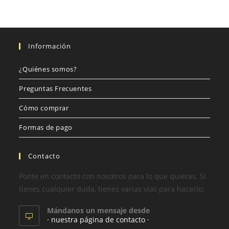
Información
¿Quiénes somos?
Preguntas Frecuentes
Cómo comprar
Formas de pago
Contacto
Ponte en contacto con nosotros para lo que quieras. Si
tienes cualquier duda, tienes varias vías para hacerlo:
Mándanos un mensaje desde
· nuestra página de contacto ·