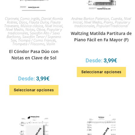
Clarinete
,
Corno inglés
,
Daniel Alomía
Andrew Barton Paterson
,
Cuerda
,
Nivel
Robles
,
Dúos
,
Flauta Dulce
,
Flauta
Inicial
,
Nivel Medio
,
Piano
,
Popular y
Travesera
,
Música clásica
,
Nivel Inicial
,
tradicionales
,
Popular/Tradicional
Nivel Medio
,
Notas
,
Oboe
,
Popular y
tradicionales
,
Saxofón Alto / Saxo
Waltzing Matilda Partitura de
Barítono
,
Saxofón Tenor / Soprano
Piano Fácil en Fa Mayor (F)
Sax
,
Trompa / Corno Francés
,
Trompeta / Fliscorno
,
Violín
El Cóndor Pasa Dúo con
Notas en Clave de Sol
Desde:
3,99
€
Seleccionar opciones
Desde:
3,99
€
Seleccionar opciones