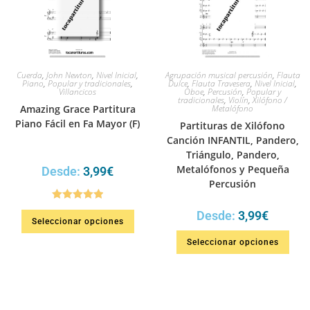
Cuerda
,
John Newton
,
Nivel Inicial
,
Agrupación musical percusión
,
Flauta
Piano
,
Popular y tradicionales
,
Dulce
,
Flauta Travesera
,
Nivel Inicial
,
Villancicos
Oboe
,
Percusión
,
Popular y
tradicionales
,
Violín
,
Xilófono /
Amazing Grace Partitura
Metalófono
Piano Fácil en Fa Mayor (F)
Partituras de Xilófono
Canción INFANTIL, Pandero,
Triángulo, Pandero,
Metalófonos y Pequeña
Desde:
3,99
€
Percusión
Valorado en
Desde:
3,99
€
Seleccionar opciones
5.00
de 5
Seleccionar opciones