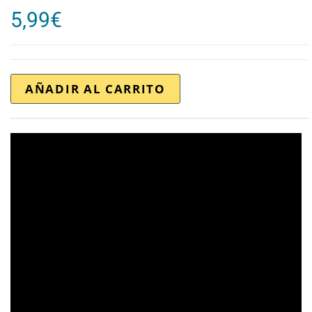
5,99
€
AÑADIR AL CARRITO