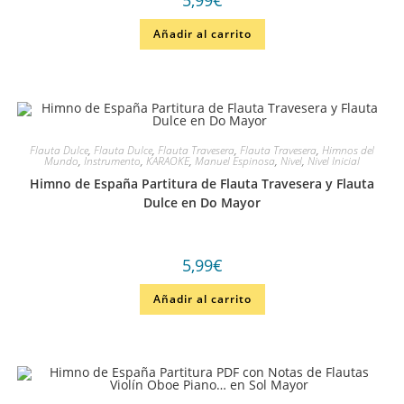
5,99
€
Añadir al carrito
Flauta Dulce
,
Flauta Dulce
,
Flauta Travesera
,
Flauta Travesera
,
Himnos del
Mundo
,
Instrumento
,
KARAOKE
,
Manuel Espinosa
,
Nivel
,
Nivel Inicial
Himno de España Partitura de Flauta Travesera y Flauta
Dulce en Do Mayor
5,99
€
Añadir al carrito