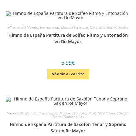
Himnos del Mundo
,
Instrumento
,
Manuel Espinosa
,
Nivel
,
Nivel Inicial
,
Solfeo
Himno de España Partitura de Solfeo Ritmo y Entonación
en Do Mayor
5,99
€
Añadir al carrito
Himnos del Mundo
,
Instrumento
,
Manuel Espinosa
,
Nivel
,
Nivel Inicial
,
Saxofón
Tenor / Soprano Sax
Himno de España Partitura de Saxofón Tenor y Soprano
Sax en Re Mayor