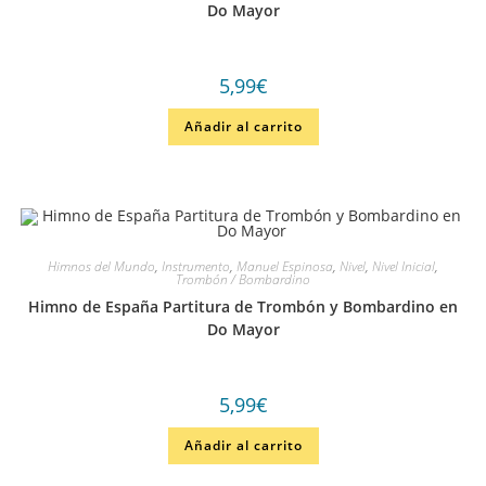
Do Mayor
5,99
€
Añadir al carrito
Himnos del Mundo
,
Instrumento
,
Manuel Espinosa
,
Nivel
,
Nivel Inicial
,
Trombón / Bombardino
Himno de España Partitura de Trombón y Bombardino en
Do Mayor
5,99
€
Añadir al carrito