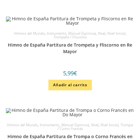
Himnos del Mundo
,
Instrumento
,
Manuel Espinosa
,
Nivel
,
Nivel Inicial
,
Trompeta / Fliscorno
Himno de España Partitura de Trompeta y Fliscorno en Re
Mayor
5,99
€
Añadir al carrito
Himnos del Mundo
,
Instrumento
,
Manuel Espinosa
,
Nivel
,
Nivel Inicial
,
Trompa
/ Corno Francés
Himno de España Partitura de Trompa o Corno Francés en