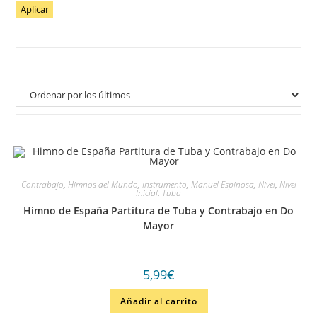
Aplicar
Contrabajo
,
Himnos del Mundo
,
Instrumento
,
Manuel Espinosa
,
Nivel
,
Nivel
Inicial
,
Tuba
Himno de España Partitura de Tuba y Contrabajo en Do
Mayor
5,99
€
Añadir al carrito