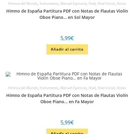
Himnos del Mundo
,
Instrumento
,
Manuel Espinosa
,
Nivel
,
Nivel Inicial
,
Notas
Himno de España Partitura PDF con Notas de Flautas Violín
Oboe Piano… en Sol Mayor
5,99
€
Añadir al carrito
Himnos del Mundo
,
Instrumento
,
Manuel Espinosa
,
Nivel
,
Nivel Inicial
,
Notas
Himno de España Partitura PDF con Notas de Flautas Violín
Oboe Piano… en Fa Mayor
5,99
€
Añadir al carrito