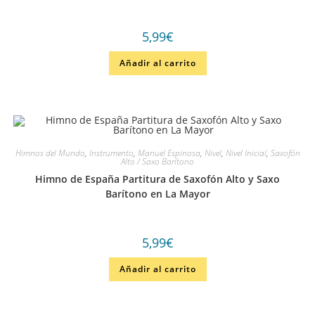
5,99
€
Añadir al carrito
Himnos del Mundo
,
Instrumento
,
Manuel Espinosa
,
Nivel
,
Nivel Inicial
,
Saxofón
Alto / Saxo Barítono
Himno de España Partitura de Saxofón Alto y Saxo
Barítono en La Mayor
5,99
€
Añadir al carrito