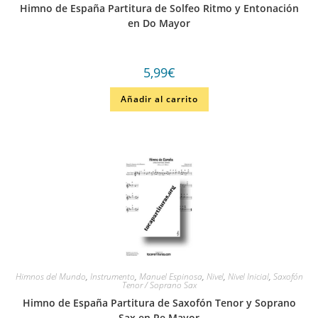
Himno de España Partitura de Solfeo Ritmo y Entonación
en Do Mayor
5,99
€
Añadir al carrito
Himnos del Mundo
,
Instrumento
,
Manuel Espinosa
,
Nivel
,
Nivel Inicial
,
Saxofón
Tenor / Soprano Sax
Himno de España Partitura de Saxofón Tenor y Soprano
Sax en Re Mayor