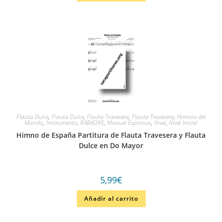
Flauta Dulce
,
Flauta Dulce
,
Flauta Travesera
,
Flauta Travesera
,
Himnos del
Mundo
,
Instrumento
,
KARAOKE
,
Manuel Espinosa
,
Nivel
,
Nivel Inicial
Himno de España Partitura de Flauta Travesera y Flauta
Dulce en Do Mayor
5,99
€
Añadir al carrito