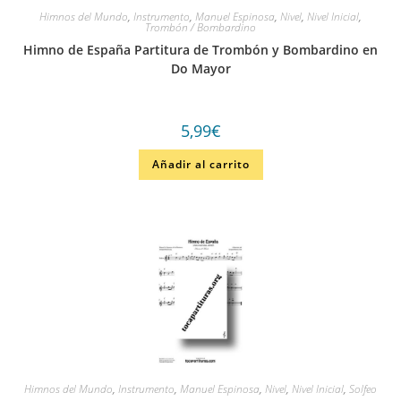
Himnos del Mundo
,
Instrumento
,
Manuel Espinosa
,
Nivel
,
Nivel Inicial
,
Trombón / Bombardino
Himno de España Partitura de Trombón y Bombardino en
Do Mayor
5,99
€
Añadir al carrito
Himnos del Mundo
,
Instrumento
,
Manuel Espinosa
,
Nivel
,
Nivel Inicial
,
Solfeo