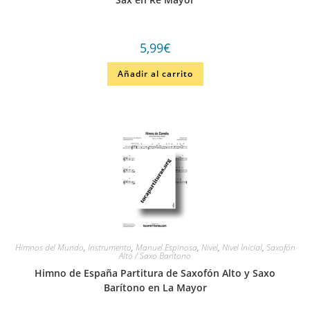
5,99
€
Añadir al carrito
Himnos del Mundo
,
Instrumento
,
Manuel Espinosa
,
Nivel
,
Nivel Inicial
,
Saxofón
Alto / Saxo Barítono
Himno de España Partitura de Saxofón Alto y Saxo
Barítono en La Mayor