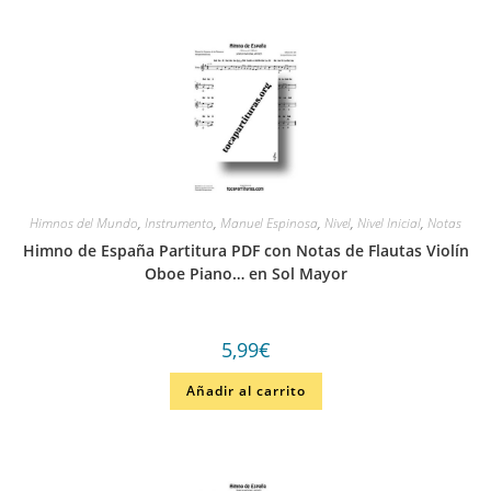
Himnos del Mundo
,
Instrumento
,
Manuel Espinosa
,
Nivel
,
Nivel Inicial
,
Notas
Himno de España Partitura PDF con Notas de Flautas Violín
Oboe Piano… en Sol Mayor
5,99
€
Añadir al carrito