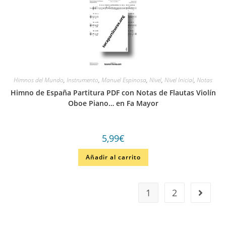
Himnos del Mundo
,
Instrumento
,
Manuel Espinosa
,
Nivel
,
Nivel Inicial
,
Notas
Himno de España Partitura PDF con Notas de Flautas Violín
Oboe Piano… en Fa Mayor
5,99
€
Añadir al carrito
1
2