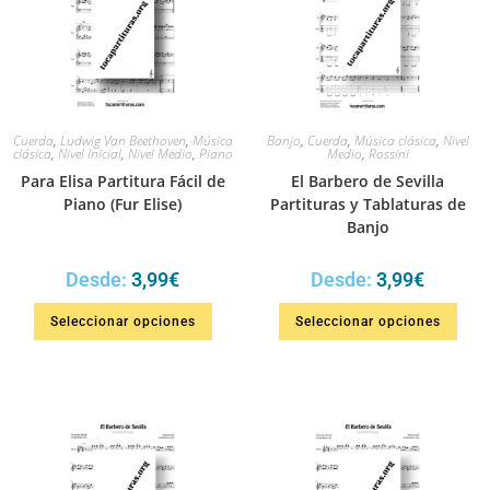
Cuerda
,
Ludwig Van Beethoven
,
Música
Banjo
,
Cuerda
,
Música clásica
,
Nivel
clásica
,
Nivel Inicial
,
Nivel Medio
,
Piano
Medio
,
Rossini
Para Elisa Partitura Fácil de
El Barbero de Sevilla
Piano (Fur Elise)
Partituras y Tablaturas de
Banjo
Desde:
3,99
€
Desde:
3,99
€
Seleccionar opciones
Seleccionar opciones