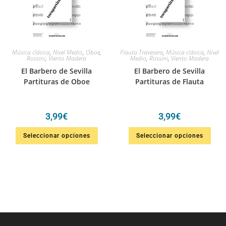
Música clásica
,
Nivel Medio
,
Oboe
,
Flauta Travesera
,
Música clásica
,
Nivel
Rossini
,
Viento Madera
Medio
,
Rossini
,
Viento Madera
El Barbero de Sevilla
El Barbero de Sevilla
Partituras de Oboe
Partituras de Flauta
3,99
€
3,99
€
Seleccionar opciones
Seleccionar opciones