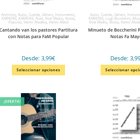
Anónimo
,
Autor
,
Cuerda
,
Género
,
Instrumento
,
Autor
,
Cuerda
,
Género
,
Instrum
KARAOKE
,
KARAOKE
,
Nivel
,
Nivel Medio
,
Notas
,
KARAOKE
,
Luigi Boccherini
,
Músi
Popular
,
Viento Madera
,
Viento Metal
Nivel Medio
,
Notas
,
Viento Mad
Cantando van los pastores Partitura
Minueto de Boccherini P
con Notas para FaM Popular
Notas Fa May
Desde:
3,99
€
Desde:
3,9
Seleccionar opciones
Seleccionar opc
¡OFERTA!