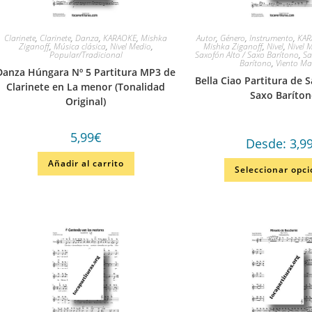
Clarinete
,
Clarinete
,
Danza
,
KARAOKE
,
Mishka
Autor
,
Género
,
Instrumento
,
KA
Ziganoff
,
Música clásica
,
Nivel Medio
,
Mishka Ziganoff
,
Nivel
,
Nivel 
Popular/Tradicional
Saxofón Alto / Saxo Barítono
,
Sa
Barítono
,
Viento Ma
Danza Húngara Nº 5 Partitura MP3 de
Bella Ciao Partitura de S
Clarinete en La menor (Tonalidad
Saxo Baríto
Original)
5,99
€
Desde:
3,9
Añadir al carrito
Seleccionar opc