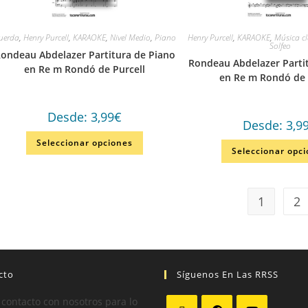
uerda
,
Henry Purcell
,
KARAOKE
,
Nivel Medio
,
Piano
Henry Purcell
,
KARAOKE
,
Música cl
Solfeo
ondeau Abdelazer Partitura de Piano
Rondeau Abdelazer Partit
en Re m Rondó de Purcell
en Re m Rondó de 
Desde:
3,99
€
Desde:
3,9
Seleccionar opciones
Seleccionar opc
1
2
cto
Síguenos En Las RRSS
 contacto con nosotros para lo