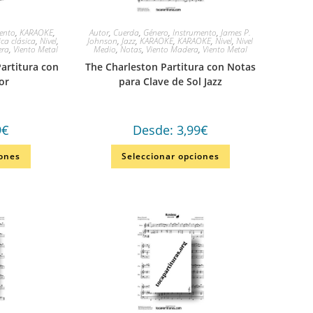
ento
,
KARAOKE
,
Autor
,
Cuerda
,
Género
,
Instrumento
,
James P.
ca clásica
,
Nivel
,
Johnson
,
Jazz
,
KARAOKE
,
KARAOKE
,
Nivel
,
Nivel
era
,
Viento Metal
Medio
,
Notas
,
Viento Madera
,
Viento Metal
artitura con
The Charleston Partitura con Notas
or
para Clave de Sol Jazz
9
€
Desde:
3,99
€
iones
Seleccionar opciones