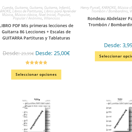
Cuerda
,
Guitarra
,
Guitarra
,
Guitarra
,
Infantil
,
Henry Purcell
,
KARAOKE
,
Música cl
ARAOKE
,
Libros de Partituras
,
Libros para Aprender
Trombón / Bombardino
,
V
Música
,
Música clásica
,
Nivel Inicial
,
Popular
,
Popular / Anónimo
,
Villancicos
Rondeau Abdelazer Pa
Trombón / Bombardin
LIBRO PDF Mis primeras lecciones de
Guitarra 86 Lecciones + Escalas de
GUITARRA Partituras y Tablaturas
Desde:
3,9
Desde:
Desde:
25,00
€
29,99
€
Seleccionar opc
Valorado en
Seleccionar opciones
5.00
de 5