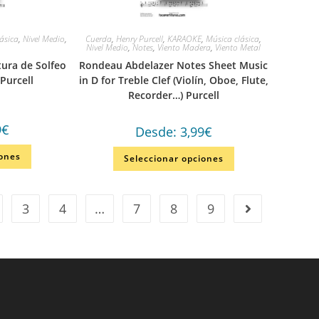
ásica
,
Nivel Medio
,
Cuerda
,
Henry Purcell
,
KARAOKE
,
Música clásica
,
Nivel Medio
,
Notes
,
Viento Madera
,
Viento Metal
ura de Solfeo
Rondeau Abdelazer Notes Sheet Music
Purcell
in D for Treble Clef (Violín, Oboe, Flute,
Recorder…) Purcell
9
€
Desde:
3,99
€
iones
Seleccionar opciones
3
4
…
7
8
9