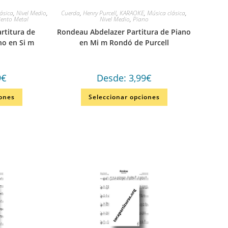
ásica
,
Nivel Medio
,
Cuerda
,
Henry Purcell
,
KARAOKE
,
Música clásica
,
iento Metal
Nivel Medio
,
Piano
rtitura de
Rondeau Abdelazer Partitura de Piano
o en Si m
en Mi m Rondó de Purcell
9
€
Desde:
3,99
€
iones
Seleccionar opciones