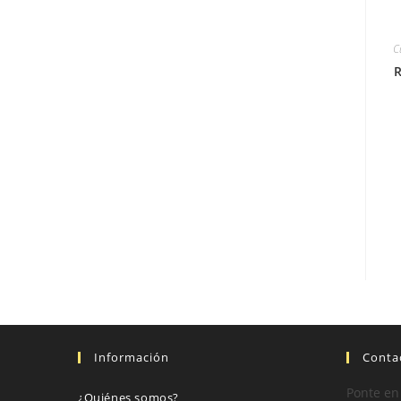
C
R
Información
Conta
Ponte en
¿Quiénes somos?