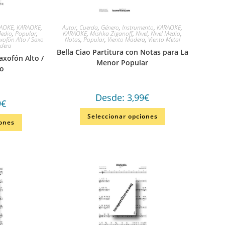
RAOKE
,
KARAOKE
,
Autor
,
Cuerda
,
Género
,
Instrumento
,
KARAOKE
,
Medio
,
Popular
,
KARAOKE
,
Mishka Ziganoff
,
Nivel
,
Nivel Medio
,
xofón Alto / Saxo
Notas
,
Popular
,
Viento Madera
,
Viento Metal
dera
Bella Ciao Partitura con Notas para La
axofón Alto /
Menor Popular
no
Desde:
3,99
€
9
€
Seleccionar opciones
iones