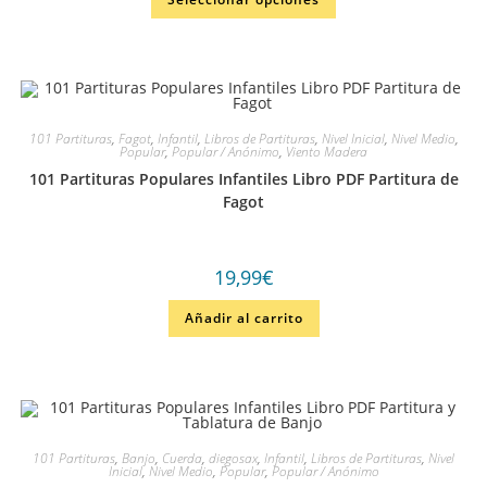
en
4.00
de
5
101 Partituras
,
Fagot
,
Infantil
,
Libros de Partituras
,
Nivel Inicial
,
Nivel Medio
,
Popular
,
Popular / Anónimo
,
Viento Madera
101 Partituras Populares Infantiles Libro PDF Partitura de
Fagot
19,99
€
Añadir al carrito
101 Partituras
,
Banjo
,
Cuerda
,
diegosax
,
Infantil
,
Libros de Partituras
,
Nivel
Inicial
,
Nivel Medio
,
Popular
,
Popular / Anónimo