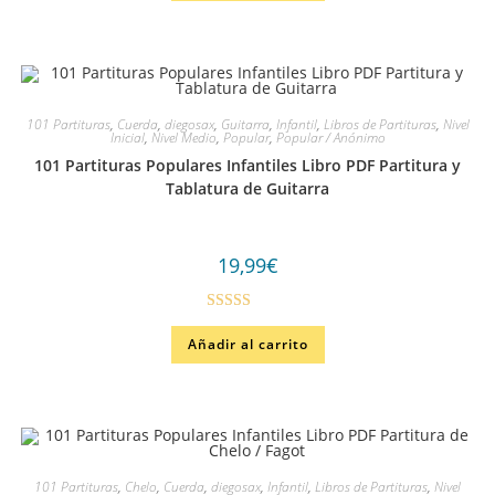
101 Partituras
,
Cuerda
,
diegosax
,
Guitarra
,
Infantil
,
Libros de Partituras
,
Nivel
Inicial
,
Nivel Medio
,
Popular
,
Popular / Anónimo
101 Partituras Populares Infantiles Libro PDF Partitura y
Tablatura de Guitarra
19,99
€
Valorado
Añadir al carrito
en
4.33
de
5
101 Partituras
,
Chelo
,
Cuerda
,
diegosax
,
Infantil
,
Libros de Partituras
,
Nivel