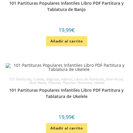
101 Partituras Populares Infantiles Libro PDF Partitura y
Tablatura de Banjo
19,99
€
Añadir al carrito
101 Partituras
,
Cuerda
,
diegosax
,
Infantil
,
Libros de Partituras
,
Nivel Inicial
,
Nivel Medio
,
Popular
,
Popular / Anónimo
,
Ukelele
101 Partituras Populares Infantiles Libro PDF Partitura y
Tablatura de Ukelele
19,99
€
Añadir al carrito