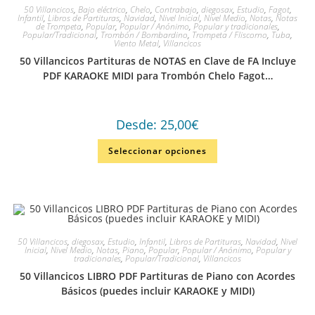
50 Villancicos
,
Bajo eléctrico
,
Chelo
,
Contrabajo
,
diegosax
,
Estudio
,
Fagot
,
Infantil
,
Libros de Partituras
,
Navidad
,
Nivel Inicial
,
Nivel Medio
,
Notas
,
Notas
de Trompeta
,
Popular
,
Popular / Anónimo
,
Popular y tradicionales
,
Popular/Tradicional
,
Trombón / Bombardino
,
Trompeta / Fliscorno
,
Tuba
,
Viento Metal
,
Villancicos
50 Villancicos Partituras de NOTAS en Clave de FA Incluye
PDF KARAOKE MIDI para Trombón Chelo Fagot…
Desde:
25,00
€
Seleccionar opciones
50 Villancicos
,
diegosax
,
Estudio
,
Infantil
,
Libros de Partituras
,
Navidad
,
Nivel
Inicial
,
Nivel Medio
,
Notas
,
Piano
,
Popular
,
Popular / Anónimo
,
Popular y
tradicionales
,
Popular/Tradicional
,
Villancicos
50 Villancicos LIBRO PDF Partituras de Piano con Acordes
Básicos (puedes incluir KARAOKE y MIDI)