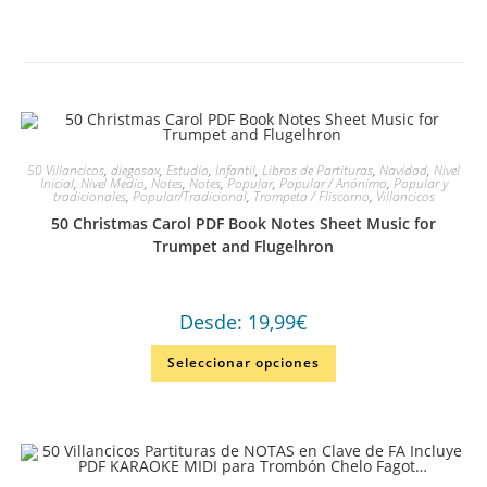
50 Villancicos
,
diegosax
,
Estudio
,
Infantil
,
Libros de Partituras
,
Navidad
,
Nivel
Inicial
,
Nivel Medio
,
Notes
,
Notes
,
Popular
,
Popular / Anónimo
,
Popular y
tradicionales
,
Popular/Tradicional
,
Trompeta / Fliscorno
,
Villancicos
50 Christmas Carol PDF Book Notes Sheet Music for
Trumpet and Flugelhron
Desde:
19,99
€
Seleccionar opciones