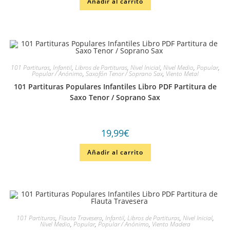
Añadir al carrito
101 Partituras
,
Infantil
,
Libros de Partituras
,
Nivel Inicial
,
Nivel Medio
,
Popular
,
Popular / Anónimo
,
Saxofón Tenor / Soprano Sax
,
Viento Metal
101 Partituras Populares Infantiles Libro PDF Partitura de
Saxo Tenor / Soprano Sax
19,99
€
Añadir al carrito
101 Partituras
,
Flauta Travesera
,
Infantil
,
Libros de Partituras
,
Nivel Inicial
,
Nivel Medio
,
Popular
,
Popular / Anónimo
,
Viento Madera