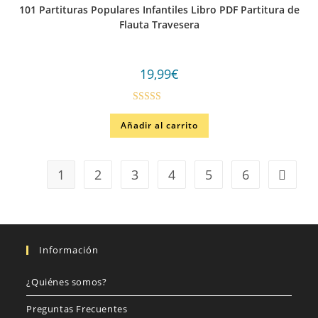
101 Partituras Populares Infantiles Libro PDF Partitura de
Flauta Travesera
19,99
€
Valorado
Añadir al carrito
en
4.00
de
5
1
2
3
4
5
6
Información
¿Quiénes somos?
Preguntas Frecuentes