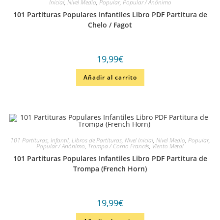
Inicial
,
Nivel Medio
,
Popular
,
Popular / Anónimo
101 Partituras Populares Infantiles Libro PDF Partitura de
Chelo / Fagot
19,99
€
Añadir al carrito
101 Partituras
,
Infantil
,
Libros de Partituras
,
Nivel Inicial
,
Nivel Medio
,
Popular
,
Popular / Anónimo
,
Trompa / Corno Francés
,
Viento Metal
101 Partituras Populares Infantiles Libro PDF Partitura de
Trompa (French Horn)
19,99
€