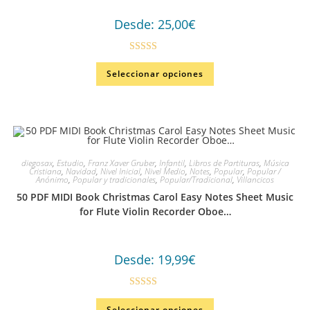
Desde:
25,00
€
Valorado en
Seleccionar opciones
5.00
de 5
diegosax
,
Estudio
,
Franz Xaver Gruber
,
Infantil
,
Libros de Partituras
,
Música
Cristiana
,
Navidad
,
Nivel Inicial
,
Nivel Medio
,
Notes
,
Popular
,
Popular /
Anónimo
,
Popular y tradicionales
,
Popular/Tradicional
,
Villancicos
50 PDF MIDI Book Christmas Carol Easy Notes Sheet Music
for Flute Violin Recorder Oboe…
Desde:
19,99
€
Valorado
Seleccionar opciones