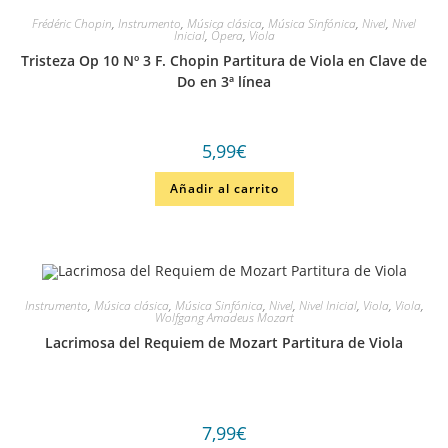
Frédéric Chopin
,
Instrumento
,
Música clásica
,
Música Sinfónica
,
Nivel
,
Nivel
Inicial
,
Ópera
,
Viola
Tristeza Op 10 Nº 3 F. Chopin Partitura de Viola en Clave de
Do en 3ª línea
5,99
€
Añadir al carrito
Instrumento
,
Música clásica
,
Música Sinfónica
,
Nivel
,
Nivel Inicial
,
Viola
,
Viola
,
Wolfgang Amadeus Mozart
Lacrimosa del Requiem de Mozart Partitura de Viola
7,99
€