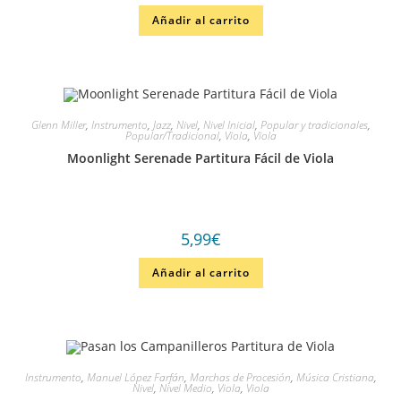
Añadir al carrito
Glenn Miller
,
Instrumento
,
Jazz
,
Nivel
,
Nivel Inicial
,
Popular y tradicionales
,
Popular/Tradicional
,
Viola
,
Viola
Moonlight Serenade Partitura Fácil de Viola
5,99
€
Añadir al carrito
Instrumento
,
Manuel López Farfán
,
Marchas de Procesión
,
Música Cristiana
,
Nivel
,
Nivel Medio
,
Viola
,
Viola