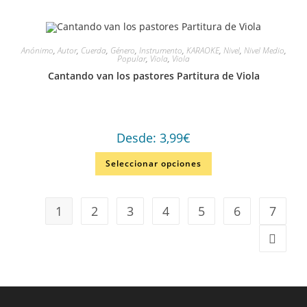
Anónimo
,
Autor
,
Cuerda
,
Género
,
Instrumento
,
KARAOKE
,
Nivel
,
Nivel Medio
,
Popular
,
Viola
,
Viola
Cantando van los pastores Partitura de Viola
Desde:
3,99
€
Seleccionar opciones
1
2
3
4
5
6
7