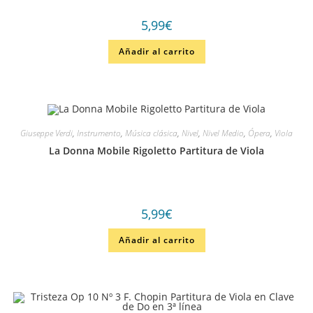
5,99
€
Añadir al carrito
Giuseppe Verdi
,
Instrumento
,
Música clásica
,
Nivel
,
Nivel Medio
,
Ópera
,
Viola
La Donna Mobile Rigoletto Partitura de Viola
5,99
€
Añadir al carrito