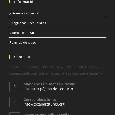
Información
¿Quiénes somos?
Preguntas Frecuentes
Cómo comprar
Formas de pago
Contacto
Ponte en contacto con nosotros para lo que quieras. Si
tienes cualquier duda, tienes varias vías para hacerlo:
Mándanos un mensaje desde
· nuestra página de contacto ·
Correo electrónico:
info@tocapartituras.org
Estamos en Cádiz, España