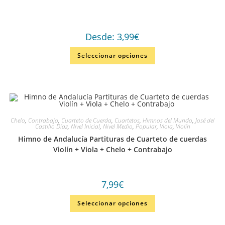
Desde:
3,99
€
Seleccionar opciones
Chelo
,
Contrabajo
,
Cuarteto de Cuerda
,
Cuartetos
,
Himnos del Mundo
,
José del
Castillo Díaz
,
Nivel Inicial
,
Nivel Medio
,
Popular
,
Viola
,
Violín
Himno de Andalucía Partituras de Cuarteto de cuerdas
Violín + Viola + Chelo + Contrabajo
7,99
€
Seleccionar opciones