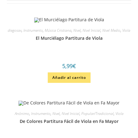
diegosax
,
Instrumento
,
Música Cristiana
,
Nivel
,
Nivel Inicial
,
Nivel Medio
,
Viola
El Murciélago Partitura de Viola
5,99
€
Añadir al carrito
Anónimo
,
Instrumento
,
Nivel
,
Nivel Inicial
,
Popular/Tradicional
,
Viola
De Colores Partitura Fácil de Viola en Fa Mayor