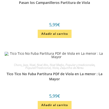
Pasan los Campanilleros Partitura de Viola
5,99
€
Añadir al carrito
Choro
,
Jazz
,
Nivel
,
Nivel Alto
,
Nivel Medio
,
Popular y tradicionales
,
Popular/Tradicional
,
Viola
,
Zequinha de Abreu
Tico Tico No Fuba Partitura PDF de Viola en La menor : La
Mayor
5,99
€
Añadir al carrito