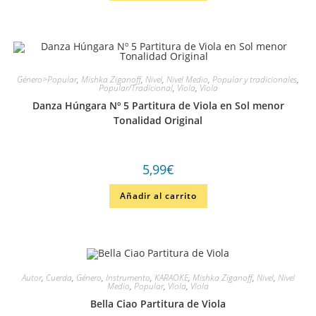
Género>Popular
,
Mishka Ziganoff
,
Nivel
,
Nivel Medio
,
Popular y tradicionales
,
Popular/Tradicional
,
Viola
,
Viola
Danza Húngara Nº 5 Partitura de Viola en Sol menor
Tonalidad Original
5,99
€
Añadir al carrito
Autor
,
Cuerda
,
Género
,
Instrumento
,
KARAOKE
,
Mishka Ziganoff
,
Nivel
,
Nivel
Medio
,
Popular
,
Viola
,
Viola
Bella Ciao Partitura de Viola