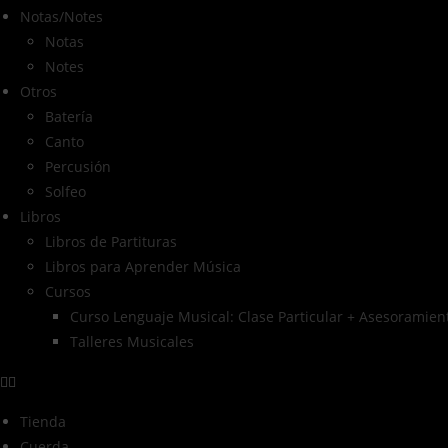
Notas/Notes
Notas
Notes
Otros
Batería
Canto
Percusión
Solfeo
Libros
Libros de Partituras
Libros para Aprender Música
Cursos
Curso Lenguaje Musical: Clase Particular + Asesoramient
Talleres Musicales
Tienda
Cuerda