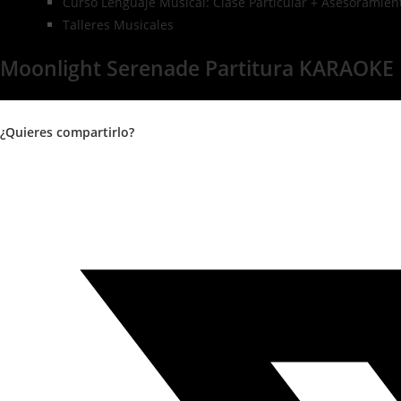
Curso Lenguaje Musical: Clase Particular + Asesoramient
Talleres Musicales
Moonlight Serenade Partitura KARAOKE F
¿Quieres compartirlo?