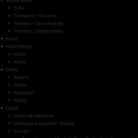
Viento Metal
Tuba
Trompeta / Fliscorno
Trompa / Corno Francés
Trombón / Bombardino
Piano
Notas/Notes
Notas
Notes
Otros
Batería
Canto
Percusión
Solfeo
Libros
Libros de Partituras
Libros para Aprender Música
Cursos