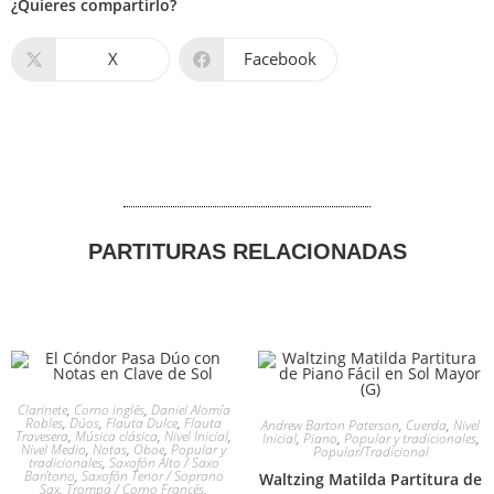
¿Quieres compartirlo?
X
Facebook
PARTITURAS RELACIONADAS
Clarinete
,
Corno inglés
,
Daniel Alomía
Robles
,
Dúos
,
Flauta Dulce
,
Flauta
Andrew Barton Paterson
,
Cuerda
,
Nivel
Travesera
,
Música clásica
,
Nivel Inicial
,
Inicial
,
Piano
,
Popular y tradicionales
,
Nivel Medio
,
Notas
,
Oboe
,
Popular y
Popular/Tradicional
tradicionales
,
Saxofón Alto / Saxo
Barítono
,
Saxofón Tenor / Soprano
Waltzing Matilda Partitura de
Sax
,
Trompa / Corno Francés
,