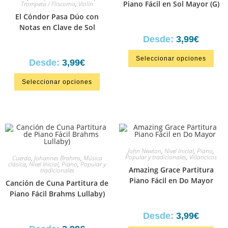
Piano Fácil en Sol Mayor (G)
Trompeta / Fliscorno
,
Violín
El Cóndor Pasa Dúo con
Notas en Clave de Sol
Desde:
3,99
€
Seleccionar opciones
Desde:
3,99
€
Seleccionar opciones
John Newton
,
Nivel Inicial
,
Piano
,
Popular y tradicionales
,
Villancicos
Cuerda
,
Johannes Brahms
,
Música
clásica
,
Nivel Inicial
,
Piano
,
Popular y
Amazing Grace Partitura
tradicionales
Piano Fácil en Do Mayor
Canción de Cuna Partitura de
Piano Fácil Brahms Lullaby)
Desde:
3,99
€