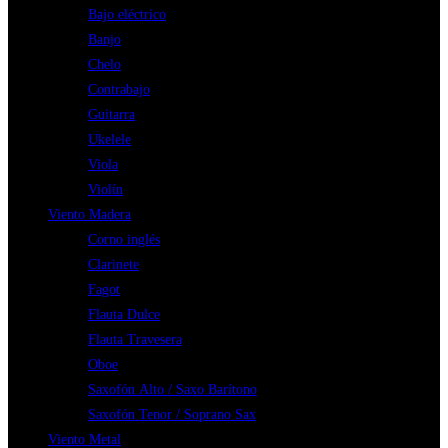
Bajo eléctrico
Banjo
Chelo
Contrabajo
Guitarra
Ukelele
Viola
Violín
Viento Madera
Corno inglés
Clarinete
Fagot
Flauta Dulce
Flauta Travesera
Oboe
Saxofón Alto / Saxo Barítono
Saxofón Tenor / Soprano Sax
Viento Metal