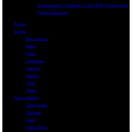
Asesoramiento + Material + Libro PDF Técnica gratis
Talleres Musicales
Tienda
Cuerda
Bajo eléctrico
Banjo
Chelo
Contrabajo
Guitarra
Ukelele
Viola
Violín
Viento Madera
Corno inglés
Clarinete
Fagot
Flauta Dulce