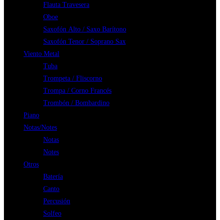
Flauta Travesera
Oboe
Saxofón Alto / Saxo Barítono
Saxofón Tenor / Soprano Sax
Viento Metal
Tuba
Trompeta / Fliscorno
Trompa / Corno Francés
Trombón / Bombardino
Piano
Notas/Notes
Notas
Notes
Otros
Batería
Canto
Percusión
Solfeo