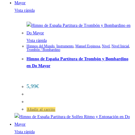
Vista rápida
Vista rápida
Himnos del Mundo
,
Instrumento
,
Manuel Espinosa
,
Nivel
,
Nivel Inicial
,
Trombón / Bombardino
Himno de España Partitura de Trombón y Bombardino
en Do Mayor
5,99
€
Añadir al carrito
Vista rápida