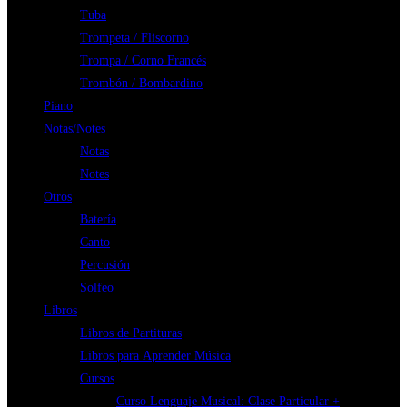
Tuba
Trompeta / Fliscorno
Trompa / Corno Francés
Trombón / Bombardino
Piano
Notas/Notes
Notas
Notes
Otros
Batería
Canto
Percusión
Solfeo
Libros
Libros de Partituras
Libros para Aprender Música
Cursos
Curso Lenguaje Musical: Clase Particular +