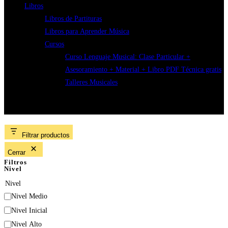
Libros
Libros de Partituras
Libros para Aprender Música
Cursos
Curso Lenguaje Musical: Clase Particular +
Asesoramiento + Material + Libro PDF Técnica gratis
Talleres Musicales
Instrumento
Filtrar productos
Cerrar
Filtros
Nivel
Nivel
Nivel Medio
Nivel Inicial
Nivel Alto