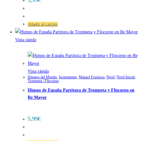
Añadir al carrito
Vista rápida
Vista rápida
Himnos del Mundo
,
Instrumento
,
Manuel Espinosa
,
Nivel
,
Nivel Inicial
,
Trompeta / Fliscorno
Himno de España Partitura de Trompeta y Fliscorno en
Re Mayor
5,99
€