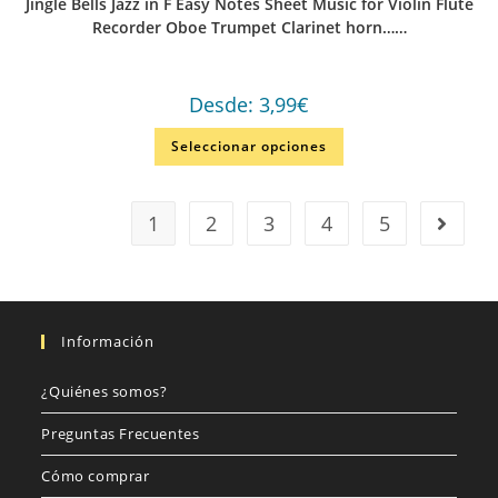
Jingle Bells Jazz in F Easy Notes Sheet Music for Violin Flute
Recorder Oboe Trumpet Clarinet horn……
Desde:
3,99
€
Seleccionar opciones
1
2
3
4
5
Información
¿Quiénes somos?
Preguntas Frecuentes
Cómo comprar