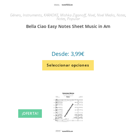
Género
,
Instrumento
,
KARAOKE
,
Mishka Ziganoff
,
Nivel
,
Nivel Medio
,
Notes
,
Notes
,
Popular
Bella Ciao Easy Notes Sheet Music in Am
Desde:
3,99
€
Seleccionar opciones
¡OFERTA!