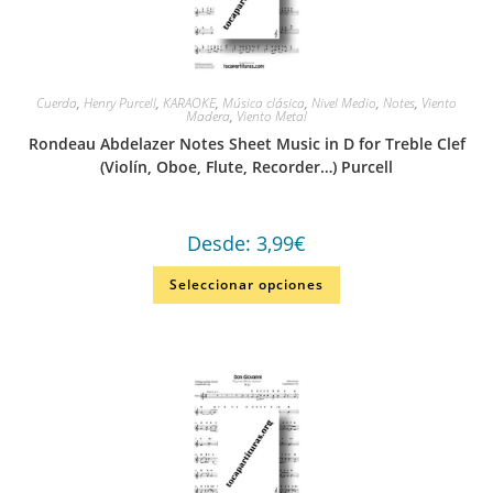
Cuerda
,
Henry Purcell
,
KARAOKE
,
Música clásica
,
Nivel Medio
,
Notes
,
Viento
Madera
,
Viento Metal
Rondeau Abdelazer Notes Sheet Music in D for Treble Clef
(Violín, Oboe, Flute, Recorder…) Purcell
Desde:
3,99
€
Seleccionar opciones