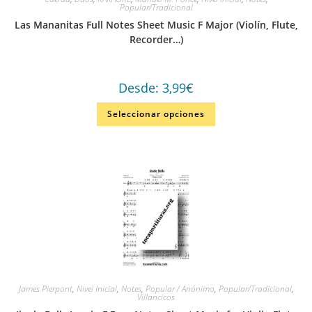
Popular/Tradicional
Las Mananitas Full Notes Sheet Music F Major (Violín, Flute,
Recorder…)
Desde:
3,99
€
Seleccionar opciones
James Pierpont
,
Nivel Inicial
,
Notes
,
Popular / Anónimo
,
Popular/Tradicional
,
Villancicos