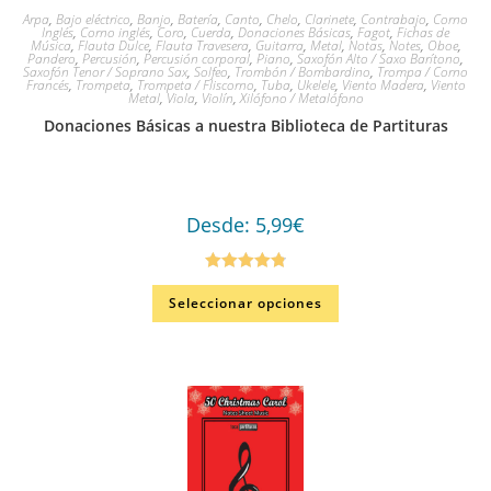
Arpa
,
Bajo eléctrico
,
Banjo
,
Batería
,
Canto
,
Chelo
,
Clarinete
,
Contrabajo
,
Corno
Inglés
,
Corno inglés
,
Coro
,
Cuerda
,
Donaciones Básicas
,
Fagot
,
Fichas de
Música
,
Flauta Dulce
,
Flauta Travesera
,
Guitarra
,
Metal
,
Notas
,
Notes
,
Oboe
,
Pandero
,
Percusión
,
Percusión corporal
,
Piano
,
Saxofón Alto / Saxo Barítono
,
Saxofón Tenor / Soprano Sax
,
Solfeo
,
Trombón / Bombardino
,
Trompa / Corno
Francés
,
Trompeta
,
Trompeta / Fliscorno
,
Tuba
,
Ukelele
,
Viento Madera
,
Viento
Metal
,
Viola
,
Violín
,
Xilófono / Metalófono
Donaciones Básicas a nuestra Biblioteca de Partituras
Desde:
5,99
€
Valorado en
Seleccionar opciones
4.86
de 5