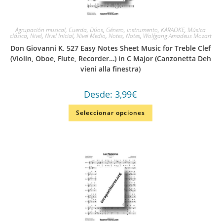
Agrupación musical
,
Cuerda
,
Dúos
,
Género
,
Instrumento
,
KARAOKE
,
Música
clásica
,
Nivel
,
Nivel Inicial
,
Nivel Medio
,
Notes
,
Notes
,
Wolfgang Amadeus Mozart
Don Giovanni K. 527 Easy Notes Sheet Music for Treble Clef
(Violín, Oboe, Flute, Recorder…) in C Major (Canzonetta Deh
vieni alla finestra)
Desde:
3,99
€
Seleccionar opciones