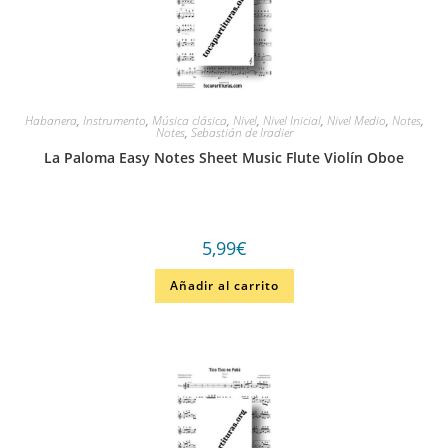
Habanera
,
Instrumento
,
Música clásica
,
Nivel
,
Nivel Inicial
,
Nivel Medio
,
Notes
,
Notes
,
Sebastián de Iradier
La Paloma Easy Notes Sheet Music Flute Violín Oboe
5,99
€
Añadir al carrito