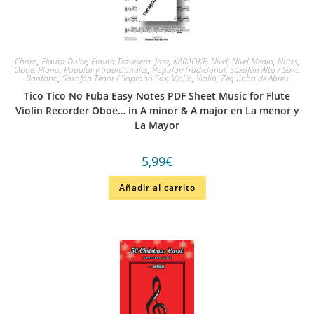
Choro
,
Flauta Dulce
,
Flauta Travesera
,
Jazz
,
KARAOKE
,
Nivel
,
Nivel Medio
,
Notes
,
Oboe
,
Piano
,
Popular y tradicionales
,
Popular/Tradicional
,
Saxofón Alto / Saxo
Barítono
,
Saxofón Tenor / Soprano Sax
,
Violín
,
Violín
,
Zequinha de Abreu
Tico Tico No Fuba Easy Notes PDF Sheet Music for Flute
Violin Recorder Oboe… in A minor & A major en La menor y
La Mayor
5,99
€
Añadir al carrito