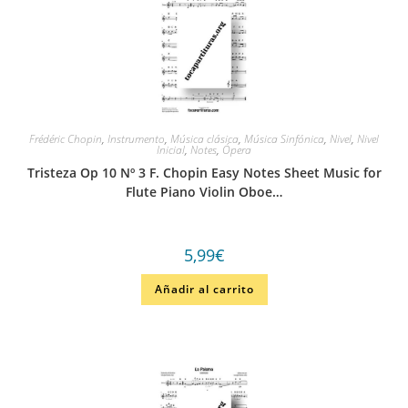
Frédéric Chopin
,
Instrumento
,
Música clásica
,
Música Sinfónica
,
Nivel
,
Nivel
Inicial
,
Notes
,
Ópera
Tristeza Op 10 Nº 3 F. Chopin Easy Notes Sheet Music for
Flute Piano Violin Oboe…
5,99
€
Añadir al carrito