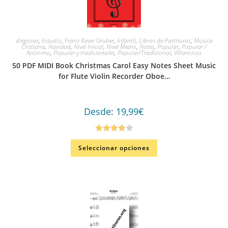
diegosax
,
Estudio
,
Franz Xaver Gruber
,
Infantil
,
Libros de Partituras
,
Música
Cristiana
,
Navidad
,
Nivel Inicial
,
Nivel Medio
,
Notes
,
Popular
,
Popular /
Anónimo
,
Popular y tradicionales
,
Popular/Tradicional
,
Villancicos
50 PDF MIDI Book Christmas Carol Easy Notes Sheet Music
for Flute Violin Recorder Oboe…
Desde:
19,99
€
Valorado
Seleccionar opciones
en
4.00
de
5