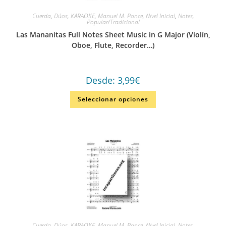
Cuerda
,
Dúos
,
KARAOKE
,
Manuel M. Ponce
,
Nivel Inicial
,
Notes
,
Popular/Tradicional
Las Mananitas Full Notes Sheet Music in G Major (Violín,
Oboe, Flute, Recorder…)
Desde:
3,99
€
Seleccionar opciones
Cuerda
,
Dúos
,
KARAOKE
,
Manuel M. Ponce
,
Nivel Inicial
,
Notes
,