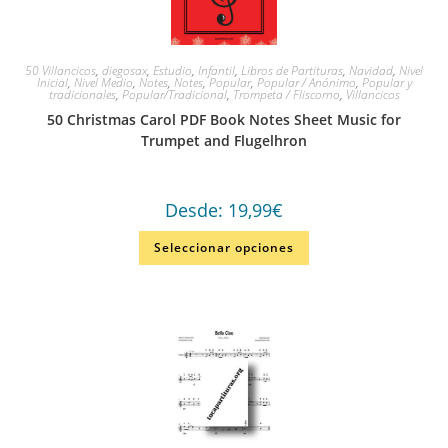
50 Villancicos
,
diegosax
,
Estudio
,
Infantil
,
Libros de Partituras
,
Navidad
,
Nivel
Inicial
,
Nivel Medio
,
Notes
,
Notes
,
Popular
,
Popular / Anónimo
,
Popular y
tradicionales
,
Popular/Tradicional
,
Trompeta / Fliscorno
,
Villancicos
50 Christmas Carol PDF Book Notes Sheet Music for
Trumpet and Flugelhron
Desde:
19,99
€
Seleccionar opciones