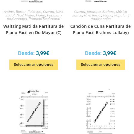
Andrew Barton Paterson
,
Cuerda
,
Nivel
Cuerda
,
Johannes Brahms
,
Música
Inicial
,
Nivel Medio
,
Piano
,
Popular y
clásica
,
Nivel Inicial
,
Piano
,
Popular y
tradicionales
,
Popular/Tradicional
tradicionales
Waltzing Matilda Partitura de
Canción de Cuna Partitura de
Piano Fácil en Do Mayor (C)
Piano Fácil Brahms Lullaby)
Desde:
3,99
€
Desde:
3,99
€
Seleccionar opciones
Seleccionar opciones