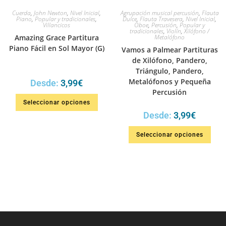
Cuerda
,
John Newton
,
Nivel Inicial
,
Agrupación musical percusión
,
Flauta
Piano
,
Popular y tradicionales
,
Dulce
,
Flauta Travesera
,
Nivel Inicial
,
Villancicos
Oboe
,
Percusión
,
Popular y
tradicionales
,
Violín
,
Xilófono /
Amazing Grace Partitura
Metalófono
Piano Fácil en Sol Mayor (G)
Vamos a Palmear Partituras
de Xilófono, Pandero,
Triángulo, Pandero,
Metalófonos y Pequeña
Desde:
3,99
€
Percusión
Seleccionar opciones
Desde:
3,99
€
Seleccionar opciones