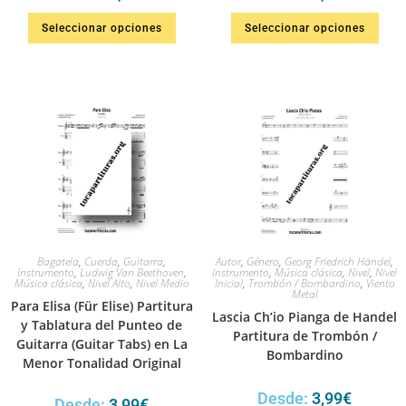
Seleccionar opciones
Seleccionar opciones
Bagatela
,
Cuerda
,
Guitarra
,
Autor
,
Género
,
Georg Friedrich Händel
,
Instrumento
,
Ludwig Van Beethoven
,
Instrumento
,
Música clásica
,
Nivel
,
Nivel
Música clásica
,
Nivel Alto
,
Nivel Medio
Inicial
,
Trombón / Bombardino
,
Viento
Metal
Para Elisa (Für Elise) Partitura
Lascia Ch’io Pianga de Handel
y Tablatura del Punteo de
Partitura de Trombón /
Guitarra (Guitar Tabs) en La
Bombardino
Menor Tonalidad Original
Desde:
3,99
€
Desde:
3,99
€