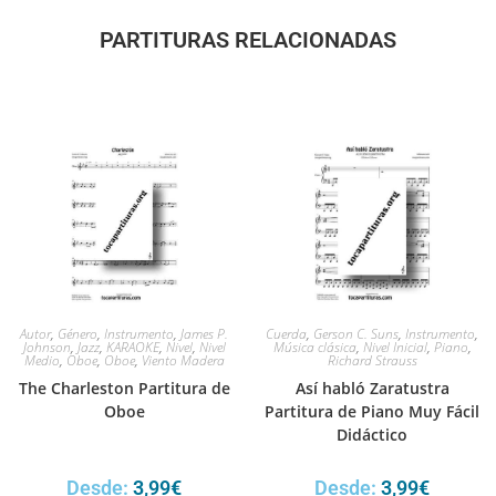
PARTITURAS RELACIONADAS
Autor
,
Género
,
Instrumento
,
James P.
Cuerda
,
Gerson C. Suns
,
Instrumento
,
Johnson
,
Jazz
,
KARAOKE
,
Nivel
,
Nivel
Música clásica
,
Nivel Inicial
,
Piano
,
Medio
,
Oboe
,
Oboe
,
Viento Madera
Richard Strauss
The Charleston Partitura de
Así habló Zaratustra
Oboe
Partitura de Piano Muy Fácil
Didáctico
Desde:
3,99
€
Desde:
3,99
€