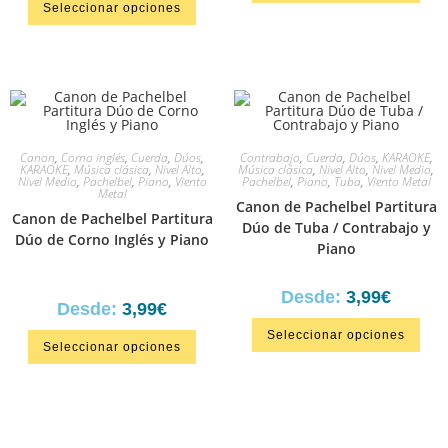
Seleccionar opciones
4.67
de 5
Canon
,
Corno inglés
,
Cuerda
,
Dúos
,
Contrabajo
,
Cuerda
,
Dúos
,
KARAOKE
,
KARAOKE
,
Música clásica
,
Nivel Alto
,
Música clásica
,
Nivel Alto
,
Nivel Medio
,
Nivel Medio
,
Pachelbel
,
Piano
,
Viento
Pachelbel
,
Piano
,
Tuba
,
Viento Metal
Metal
Canon de Pachelbel Partitura
Canon de Pachelbel Partitura
Dúo de Tuba / Contrabajo y
Dúo de Corno Inglés y Piano
Piano
Desde:
3,99
€
Desde:
3,99
€
Seleccionar opciones
Seleccionar opciones