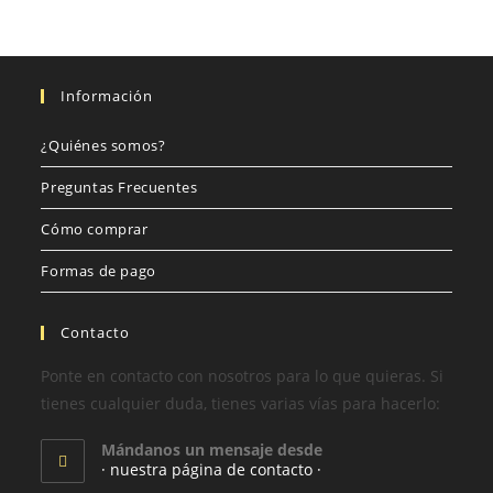
Información
¿Quiénes somos?
Preguntas Frecuentes
Cómo comprar
Formas de pago
Contacto
Ponte en contacto con nosotros para lo que quieras. Si
tienes cualquier duda, tienes varias vías para hacerlo:
Mándanos un mensaje desde
· nuestra página de contacto ·