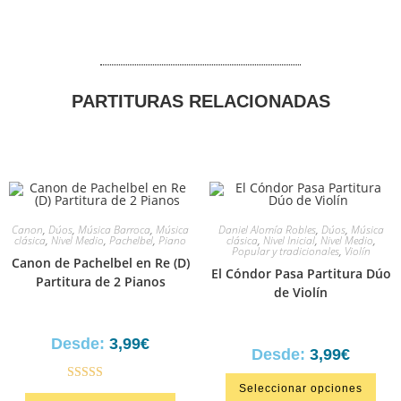
PARTITURAS RELACIONADAS
Canon
,
Dúos
,
Música Barroca
,
Música
Daniel Alomía Robles
,
Dúos
,
Música
clásica
,
Nivel Medio
,
Pachelbel
,
Piano
clásica
,
Nivel Inicial
,
Nivel Medio
,
Popular y tradicionales
,
Violín
Canon de Pachelbel en Re (D)
El Cóndor Pasa Partitura Dúo
Partitura de 2 Pianos
de Violín
Desde:
3,99
€
Desde:
3,99
€
Seleccionar opciones
Valorado en