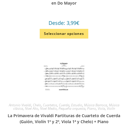
en Do Mayor
Desde:
3,99
€
Seleccionar opciones
Antonio Vivaldi
,
Chelo
,
Cuartetos
,
Cuerda
,
Estudio
,
Música Barroca
,
Música
clásica
,
Nivel Alto
,
Nivel Medio
,
Pequeña orquesta
,
Piano
,
Viola
,
Violín
La Primavera de Vivaldi Partituras de Cuarteto de Cuerda
(Guión, Violín 1º y 2º, Viola 1ª y Chelo) + Piano