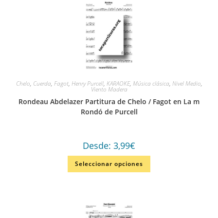
Chelo
,
Cuerda
,
Fagot
,
Henry Purcell
,
KARAOKE
,
Música clásica
,
Nivel Medio
,
Viento Madera
Rondeau Abdelazer Partitura de Chelo / Fagot en La m
Rondó de Purcell
Desde:
3,99
€
Seleccionar opciones