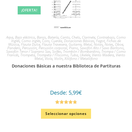
¡OFERTA!
Arpa
,
Bajo eléctrico
,
Banjo
,
Batería
,
Canto
,
Chelo
,
Clarinete
,
Contrabajo
,
Corno
Inglés
,
Corno inglés
,
Coro
,
Cuerda
,
Donaciones Básicas
,
Fagot
,
Fichas de
Música
,
Flauta Dulce
,
Flauta Travesera
,
Guitarra
,
Metal
,
Notas
,
Notes
,
Oboe
,
Pandero
,
Percusión
,
Percusión corporal
,
Piano
,
Saxofón Alto / Saxo Barítono
,
Saxofón Tenor / Soprano Sax
,
Solfeo
,
Trombón / Bombardino
,
Trompa / Corno
Francés
,
Trompeta
,
Trompeta / Fliscorno
,
Tuba
,
Ukelele
,
Viento Madera
,
Viento
Metal
,
Viola
,
Violín
,
Xilófono / Metalófono
Donaciones Básicas a nuestra Biblioteca de Partituras
Desde:
5,99
€
Valorado en
Seleccionar opciones
4.86
de 5