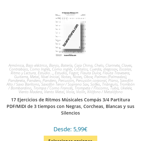
Armónica
,
Bajo eléctrico
,
Banjo
,
Batería
,
Caja China
,
Chelo
,
Clarinete
,
Claves
,
Contrabajo
,
Corno Inglés
,
Corno inglés
,
Crótalos
,
Cuerda
,
diegosax
,
Escalas,
Ritmo y Lectura, Estudio...
,
Estudio
,
Fagot
,
Flauta Dulce
,
Flauta Travesera
,
Guitarra
,
Metal
,
Nivel Inicial
,
Notas
,
Notes
,
Oboe
,
Palmas (Palmadas)
,
Pandereta
,
Pandero
,
Pandero
,
Percusión
,
Percusión corporal
,
Piano
,
Saxofón
Alto / Saxo Barítono
,
Saxofón Tenor / Soprano Sax
,
Solfeo
,
Triángulo
,
Trombón
/ Bombardino
,
Trompa / Corno Francés
,
Trompeta / Fliscorno
,
Tuba
,
Ukelele
,
Viento Madera
,
Viento Metal
,
Viola
,
Violín
,
Xilófono / Metalófono
17 Ejercicios de Ritmos Músicales Compás 3/4 Partitura
PDF/MIDI de 3 tiempos con Negras, Corcheas, Blancas y sus
Silencios
Desde:
5,99
€
Seleccionar opciones