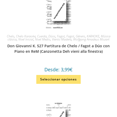
Chelo
,
Chelo Karaoke
,
Cuerda
,
Dúos
,
Fagot
,
Fagot
,
Género
,
KARAOKE
,
Música
clásica
,
Nivel Inicial
,
Nivel Medio
,
Viento Madera
,
Wolfgang Amadeus Mozart
Don Giovanni K. 527 Partitura de Chelo / Fagot a Dúo con
Piano en ReM (Canzonetta Deh vieni alla finestra)
Desde:
3,99
€
Seleccionar opciones