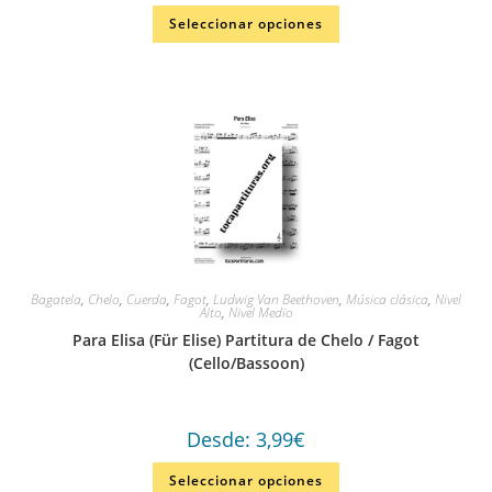
Va
Seleccionar opciones
lo
ra
do
en
1.
00
de
5
Bagatela
,
Chelo
,
Cuerda
,
Fagot
,
Ludwig Van Beethoven
,
Música clásica
,
Nivel
Alto
,
Nivel Medio
Para Elisa (Für Elise) Partitura de Chelo / Fagot
(Cello/Bassoon)
Desde:
3,99
€
Seleccionar opciones