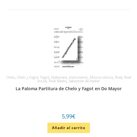
Chelo
,
Chelo y Fagot
,
Fagot
,
Habanera
,
Instrumento
,
Música clásica
,
Nivel
,
Nivel
Inicial
,
Nivel Medio
,
Sebastián de Iradier
La Paloma Partitura de Chelo y Fagot en Do Mayor
5,99
€
Añadir al carrito