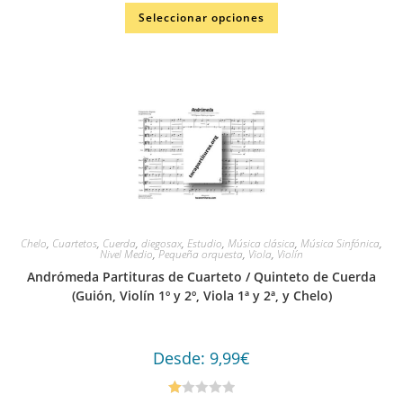
Seleccionar opciones
Chelo
,
Cuartetos
,
Cuerda
,
diegosax
,
Estudio
,
Música clásica
,
Música Sinfónica
,
Nivel Medio
,
Pequeña orquesta
,
Viola
,
Violín
Andrómeda Partituras de Cuarteto / Quinteto de Cuerda
(Guión, Violín 1º y 2º, Viola 1ª y 2ª, y Chelo)
Desde:
9,99
€