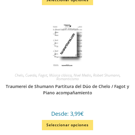
Chelo
,
Cuerda
,
Fagot
,
Música clásica
,
Nivel Medio
,
Robert Shumann
,
Romanticismo
Traumerei de Shumann Partitura del Dúo de Chelo / Fagot y
Piano acompañamiento
Desde:
3,99
€
Seleccionar opciones