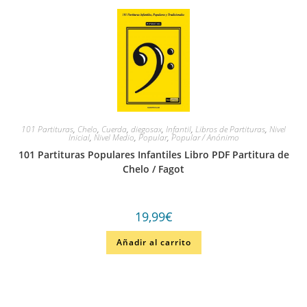
101 Partituras
,
Chelo
,
Cuerda
,
diegosax
,
Infantil
,
Libros de Partituras
,
Nivel
Inicial
,
Nivel Medio
,
Popular
,
Popular / Anónimo
101 Partituras Populares Infantiles Libro PDF Partitura de
Chelo / Fagot
19,99
€
Añadir al carrito