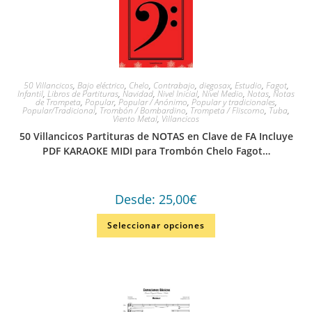
50 Villancicos
,
Bajo eléctrico
,
Chelo
,
Contrabajo
,
diegosax
,
Estudio
,
Fagot
,
Infantil
,
Libros de Partituras
,
Navidad
,
Nivel Inicial
,
Nivel Medio
,
Notas
,
Notas
de Trompeta
,
Popular
,
Popular / Anónimo
,
Popular y tradicionales
,
Popular/Tradicional
,
Trombón / Bombardino
,
Trompeta / Fliscorno
,
Tuba
,
Viento Metal
,
Villancicos
50 Villancicos Partituras de NOTAS en Clave de FA Incluye
PDF KARAOKE MIDI para Trombón Chelo Fagot…
Desde:
25,00
€
Seleccionar opciones