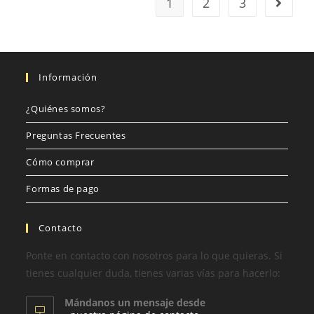
1
2
3
Información
¿Quiénes somos?
Preguntas Frecuentes
Cómo comprar
Formas de pago
Contacto
Ponte en contacto con nosotros para lo que quieras. Si
tienes cualquier duda, tienes varias vías para hacerlo:
Mándanos un mensaje desde