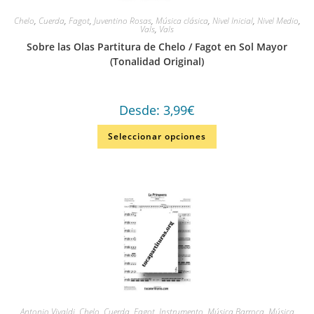
Chelo
,
Cuerda
,
Fagot
,
Juventino Rosas
,
Música clásica
,
Nivel Inicial
,
Nivel Medio
,
Vals
,
Vals
Sobre las Olas Partitura de Chelo / Fagot en Sol Mayor
(Tonalidad Original)
Desde:
3,99
€
Seleccionar opciones
Antonio Vivaldi
,
Chelo
,
Cuerda
,
Fagot
,
Instrumento
,
Música Barroca
,
Música