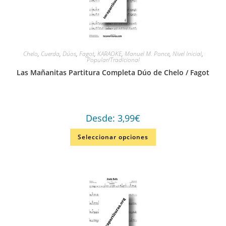
Chelo
,
Cuerda
,
Dúos
,
Fagot
,
KARAOKE
,
Manuel M. Ponce
,
Nivel Inicial
,
Popular/Tradicional
Las Mañanitas Partitura Completa Dúo de Chelo / Fagot
Desde:
3,99
€
Seleccionar opciones