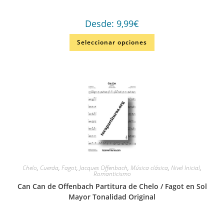
Desde:
9,99
€
Seleccionar opciones
Chelo
,
Cuerda
,
Fagot
,
Jacques Offenbach
,
Música clásica
,
Nivel Inicial
,
Romanticismo
Can Can de Offenbach Partitura de Chelo / Fagot en Sol
Mayor Tonalidad Original