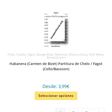
Chelo
,
Cuerda
,
Fagot
,
Georges Bizet
,
Habanera
,
Música clásica
,
Nivel Medio
,
Romanticismo
Habanera (Carmen de Bizet) Partitura de Chelo / Fagot
(Cello/Bassoon)
Desde:
3,99
€
Seleccionar opciones