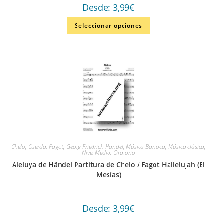
Desde:
3,99
€
Seleccionar opciones
Chelo
,
Cuerda
,
Fagot
,
Georg Friedrich Händel
,
Música Barroca
,
Música clásica
,
Nivel Medio
,
Oratorio
Aleluya de Händel Partitura de Chelo / Fagot Hallelujah (El
Mesías)
Desde:
3,99
€