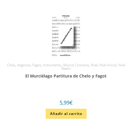
Chelo
,
diegosax
,
Fagot
,
Instrumento
,
Música Cristiana
,
Nivel
,
Nivel Inicial
,
Nivel
Medio
El Murciélago Partitura de Chelo y Fagot
5,99
€
Añadir al carrito