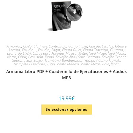
Armónica
,
Chelo
,
Clarinete
,
Contrabajo
,
Corno inglés
,
Cuerda
,
Escalas, Ritmo y
Lectura, Estudio...
,
Estudio
,
Fagot
,
Flauta Dulce
,
Flauta Travesera
,
Guitarra
,
Leonardo D'Atri
,
Libros para Aprender Música
,
Metal
,
Nivel Inicial
,
Nivel Medio
,
Notas
,
Oboe
,
Percusión
,
Piano
,
Saxofón Alto / Saxo Barítono
,
Saxofón Tenor /
Soprano Sax
,
Solfeo
,
Trombón / Bombardino
,
Trompa / Corno Francés
,
Trompeta / Fliscorno
,
Tuba
,
Viento Madera
,
Viento Metal
,
Viola
,
Violín
Armonía Libro PDF + Cuadernillo de Ejercitaciones + Audios
MP3
19,99
€
Seleccionar opciones