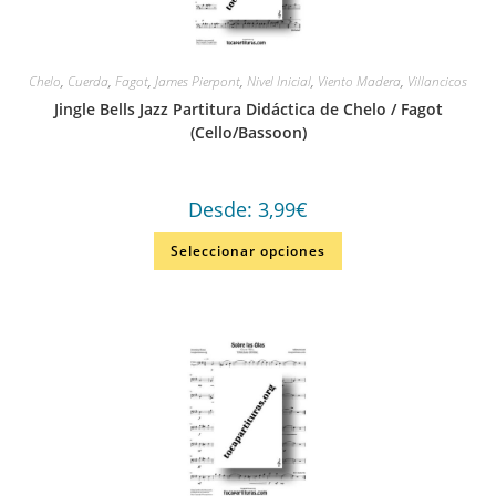
Chelo
,
Cuerda
,
Fagot
,
James Pierpont
,
Nivel Inicial
,
Viento Madera
,
Villancicos
Jingle Bells Jazz Partitura Didáctica de Chelo / Fagot
(Cello/Bassoon)
Desde:
3,99
€
Seleccionar opciones