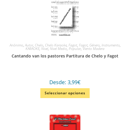
Anónimo
,
Autor
,
Chelo
,
Chelo Karaoke
,
Fagot
,
Fagot
,
Género
,
Instrumento
,
KARAOKE
,
Nivel
,
Nivel Medio
,
Popular
,
Viento Madera
Cantando van los pastores Partitura de Chelo y Fagot
Desde:
3,99
€
Seleccionar opciones