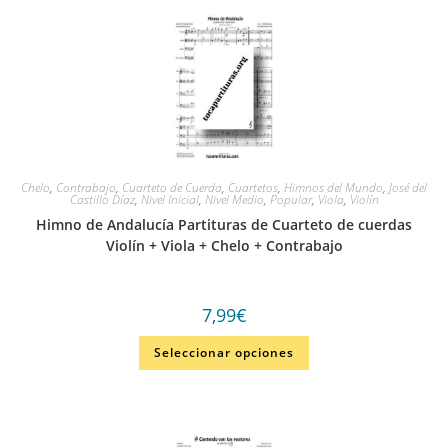
Chelo
,
Contrabajo
,
Cuarteto de Cuerda
,
Cuartetos
,
Himnos del Mundo
,
José del
Castillo Díaz
,
Nivel Inicial
,
Nivel Medio
,
Popular
,
Viola
,
Violín
Himno de Andalucía Partituras de Cuarteto de cuerdas
Violín + Viola + Chelo + Contrabajo
7,99
€
Seleccionar opciones