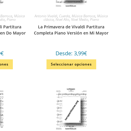
 Barroca
,
Música
Antonio Vivaldi
,
Cuerda
,
Música Barroca
,
Música
edio
,
Piano
clásica
,
Nivel Alto
,
Nivel Medio
,
Piano
i Partitura
La Primavera de Vivaldi Partitura
 en Do Mayor
Completa Piano Versión en Mi Mayor
9
€
Desde:
3,99
€
iones
Seleccionar opciones