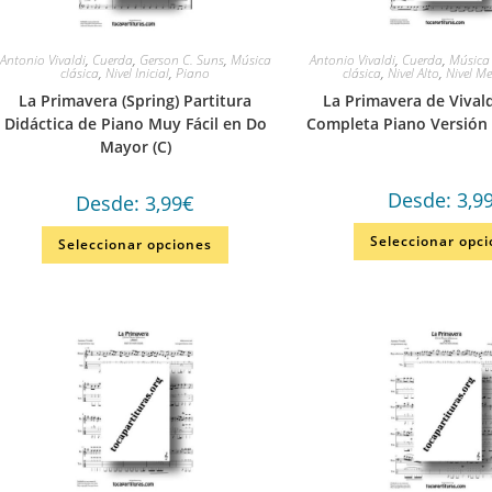
Antonio Vivaldi
,
Cuerda
,
Gerson C. Suns
,
Música
Antonio Vivaldi
,
Cuerda
,
Música
clásica
,
Nivel Inicial
,
Piano
clásica
,
Nivel Alto
,
Nivel M
La Primavera (Spring) Partitura
La Primavera de Vivald
Didáctica de Piano Muy Fácil en Do
Completa Piano Versión
Mayor (C)
Desde:
3,9
Desde:
3,99
€
Seleccionar opc
Seleccionar opciones