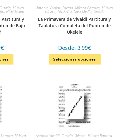
Cuerda
,
Música
Antonio Vivaldi
,
Cuerda
,
Música Barroca
,
Música
Alto
,
Nivel Medio
clásica
,
Nivel Alto
,
Nivel Medio
,
Ukelele
 Partitura y
La Primavera de Vivaldi Partitura y
nteo de Bajo
Tablatura Completa del Punteo de
M
Ukelele
9
€
Desde:
3,99
€
iones
Seleccionar opciones
 Barroca
,
Música
Antonio Vivaldi
,
Cuerda
,
Género
,
Música Barroca
,