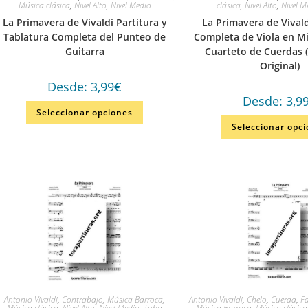
Música clásica
,
Nivel Alto
,
Nivel Medio
clásica
,
Nivel Alto
,
Nivel M
La Primavera de Vivaldi Partitura y
La Primavera de Vivald
Tablatura Completa del Punteo de
Completa de Viola en M
Guitarra
Cuarteto de Cuerdas 
Original)
Desde:
3,99
€
Desde:
3,9
Seleccionar opciones
Seleccionar opc
Antonio Vivaldi
,
Contrabajo
,
Música Barroca
,
Antonio Vivaldi
,
Chelo
,
Cuerda
,
F
Música clásica
,
Nivel Alto
,
Nivel Medio
,
Tuba
Música Barroca
,
Música clásica