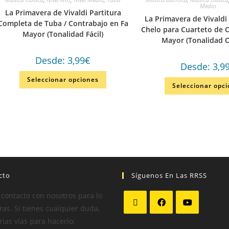
Medio
La Primavera de Vivaldi Partitura
La Primavera de Vivaldi
Completa de Tuba / Contrabajo en Fa
Chelo para Cuarteto de 
Mayor (Tonalidad Fácil)
Mayor (Tonalidad O
Desde:
3,99
€
Desde:
3,9
Seleccionar opciones
Seleccionar opc
cto
Síguenos En Las RRSS
 contacto con nosotros para lo
as. Si tienes cualquier duda,
rias vías para hacerlo: