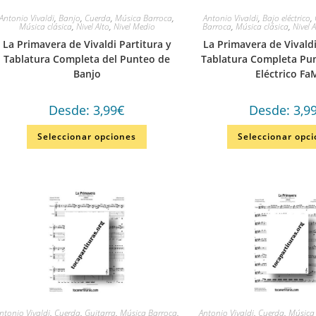
Antonio Vivaldi
,
Banjo
,
Cuerda
,
Música Barroca
,
Antonio Vivaldi
,
Bajo eléctrico
,
Música clásica
,
Nivel Alto
,
Nivel Medio
Barroca
,
Música clásica
,
Nivel 
La Primavera de Vivaldi Partitura y
La Primavera de Vivaldi
Tablatura Completa del Punteo de
Tablatura Completa Pu
Banjo
Eléctrico Fa
Desde:
3,99
€
Desde:
3,9
Seleccionar opciones
Seleccionar opc
ntonio Vivaldi
,
Cuerda
,
Guitarra
,
Música Barroca
,
Antonio Vivaldi
,
Cuerda
,
Música