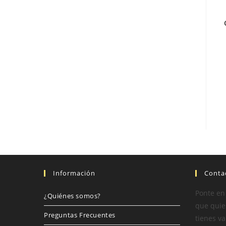
Información
Conta
Ponte en
¿Quiénes somos?
que quier
Preguntas Frecuentes
tienes va