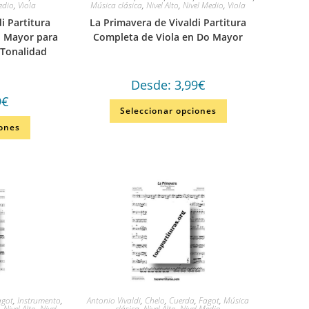
edio
,
Viola
Música clásica
,
Nivel Alto
,
Nivel Medio
,
Viola
i Partitura
La Primavera de Vivaldi Partitura
i Mayor para
Completa de Viola en Do Mayor
(Tonalidad
Desde:
3,99
€
9
€
Seleccionar opciones
iones
agot
,
Instrumento
,
Antonio Vivaldi
,
Chelo
,
Cuerda
,
Fagot
,
Música
,
Nivel Alto
,
Nivel
clásica
,
Nivel Alto
,
Nivel Medio