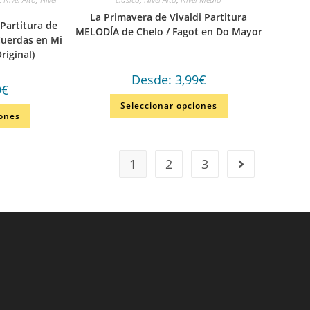
La Primavera de Vivaldi Partitura
 Partitura de
MELODÍA de Chelo / Fagot en Do Mayor
Cuerdas en Mi
riginal)
Desde:
3,99
€
9
€
Seleccionar opciones
iones
1
2
3