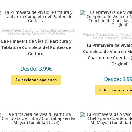
ntonio Vivaldi
,
Cuerda
,
Guitarra
,
Música Barroca
,
Música clásica
,
Nivel Alto
,
Nivel Medio
Antonio Vivaldi
,
Cuerda
,
Música
clásica
,
Nivel Alto
,
Nivel M
La Primavera de Vivaldi Partitura y
La Primavera de Vivald
Tablatura Completa del Punteo de
Completa de Viola en M
Guitarra
Cuarteto de Cuerdas 
Original)
Desde:
3,99
€
Desde:
3,9
Seleccionar opciones
Seleccionar opc