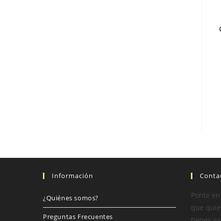
Información
Conta
Ponte en
¿Quiénes somos?
que quier
Preguntas Frecuentes
tienes va