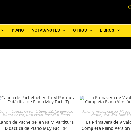
PIANO
NOTAS/NOTES
OTROS
LIBROS
Canon
,
Cuerda
,
Gerson C. Suns
,
Música Barroca
,
Antonio Vivaldi
,
Cuerda
,
Música
Música clásica
,
Nivel Inicial
,
Pachelbel
,
Piano
clásica
,
Nivel Alto
,
Nivel M
Canon de Pachelbel en Fa M Partitura
La Primavera de Vivald
Didáctica de Piano Muy Fácil (F)
Completa Piano Versión