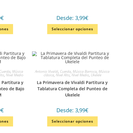
9
€
Desde:
3,99
€
iones
Seleccionar opciones
Cuerda
,
Música
Antonio Vivaldi
,
Cuerda
,
Música Barroca
,
Música
Alto
,
Nivel Medio
clásica
,
Nivel Alto
,
Nivel Medio
,
Ukelele
 Partitura y
La Primavera de Vivaldi Partitura y
nteo de Bajo
Tablatura Completa del Punteo de
M
Ukelele
9
€
Desde:
3,99
€
iones
Seleccionar opciones