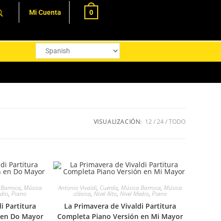
0
Mi Cuenta
VISUALIZACIÓN:
12
24
TODO
 Barroca
,
Música
Antonio Vivaldi
,
Cuerda
,
Música Barroca
,
Música
edio
,
Piano
clásica
,
Nivel Alto
,
Nivel Medio
,
Piano
i Partitura
La Primavera de Vivaldi Partitura
 en Do Mayor
Completa Piano Versión en Mi Mayor