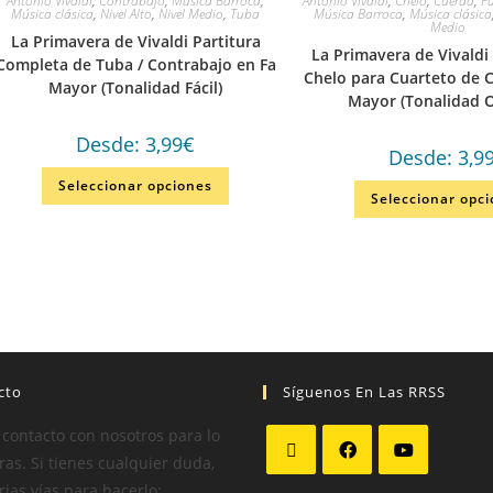
Antonio Vivaldi
,
Contrabajo
,
Música Barroca
,
Antonio Vivaldi
,
Chelo
,
Cuerda
,
F
Música clásica
,
Nivel Alto
,
Nivel Medio
,
Tuba
Música Barroca
,
Música clásica
Medio
La Primavera de Vivaldi Partitura
La Primavera de Vivaldi
Completa de Tuba / Contrabajo en Fa
Chelo para Cuarteto de 
Mayor (Tonalidad Fácil)
Mayor (Tonalidad O
Desde:
3,99
€
Desde:
3,9
Seleccionar opciones
Seleccionar opc
cto
Síguenos En Las RRSS
 contacto con nosotros para lo
as. Si tienes cualquier duda,
rias vías para hacerlo: