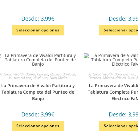
Desde:
3,99
€
Desde:
3,9
Seleccionar opciones
Seleccionar opc
Antonio Vivaldi
,
Banjo
,
Cuerda
,
Música Barroca
,
Antonio Vivaldi
,
Bajo eléctrico
,
Música clásica
,
Nivel Alto
,
Nivel Medio
Barroca
,
Música clásica
,
Nivel 
La Primavera de Vivaldi Partitura y
La Primavera de Vivaldi
Tablatura Completa del Punteo de
Tablatura Completa Pu
Banjo
Eléctrico Fa
Desde:
3,99
€
Desde:
3,9
Seleccionar opciones
Seleccionar opc