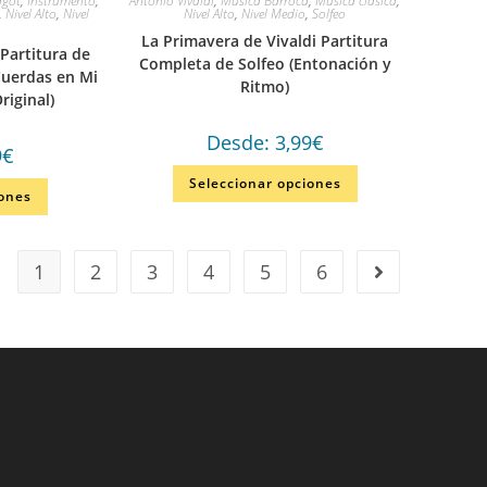
agot
,
Instrumento
,
Antonio Vivaldi
,
Música Barroca
,
Música clásica
,
,
Nivel Alto
,
Nivel
Nivel Alto
,
Nivel Medio
,
Solfeo
La Primavera de Vivaldi Partitura
 Partitura de
Completa de Solfeo (Entonación y
Cuerdas en Mi
Ritmo)
riginal)
Desde:
3,99
€
9
€
Seleccionar opciones
iones
1
2
3
4
5
6