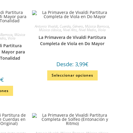
Antonio Vivaldi
,
Cuerda
,
Género
,
Música Barroca
,
Música clásica
,
Nivel Alto
,
Nivel Medio
,
Viola
 Barroca
,
Música
La Primavera de Vivaldi Partitura
edio
,
Viola
Completa de Viola en Do Mayor
i Partitura
i Mayor para
(Tonalidad
Desde:
3,99
€
Seleccionar opciones
9
€
iones