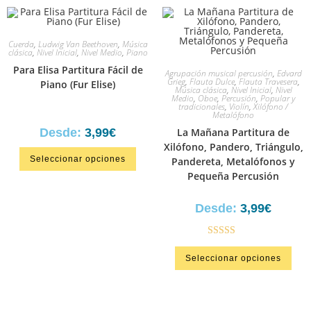
Cuerda
,
Ludwig Van Beethoven
,
Música
clásica
,
Nivel Inicial
,
Nivel Medio
,
Piano
Para Elisa Partitura Fácil de
Agrupación musical percusión
,
Edvard
Grieg
,
Flauta Dulce
,
Flauta Travesera
,
Piano (Fur Elise)
Música clásica
,
Nivel Inicial
,
Nivel
Medio
,
Oboe
,
Percusión
,
Popular y
tradicionales
,
Violín
,
Xilófono /
Metalófono
Desde:
3,99
€
La Mañana Partitura de
Xilófono, Pandero, Triángulo,
Seleccionar opciones
Pandereta, Metalófonos y
Pequeña Percusión
Desde:
3,99
€
Valorado en
Seleccionar opciones
5.00
de 5