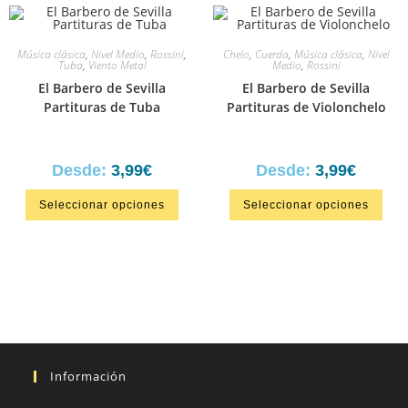
Música clásica
,
Nivel Medio
,
Rossini
,
Chelo
,
Cuerda
,
Música clásica
,
Nivel
Tuba
,
Viento Metal
Medio
,
Rossini
El Barbero de Sevilla
El Barbero de Sevilla
Partituras de Tuba
Partituras de Violonchelo
Desde:
3,99
€
Desde:
3,99
€
Seleccionar opciones
Seleccionar opciones
Información