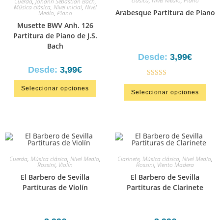
clásica
,
Nivel Medio
,
Piano
Cuerda
,
Johann Sebastian Bach
,
Música clásica
,
Nivel Inicial
,
Nivel
Arabesque Partitura de Piano
Medio
,
Piano
Musette BWV Anh. 126
Partitura de Piano de J.S.
Bach
Desde:
3,99
€
Desde:
3,99
€
Valorado en
Seleccionar opciones
Seleccionar opciones
5.00
de 5
Cuerda
,
Música clásica
,
Nivel Medio
,
Clarinete
,
Música clásica
,
Nivel Medio
,
Rossini
,
Violín
Rossini
,
Viento Madera
El Barbero de Sevilla
El Barbero de Sevilla
Partituras de Violín
Partituras de Clarinete