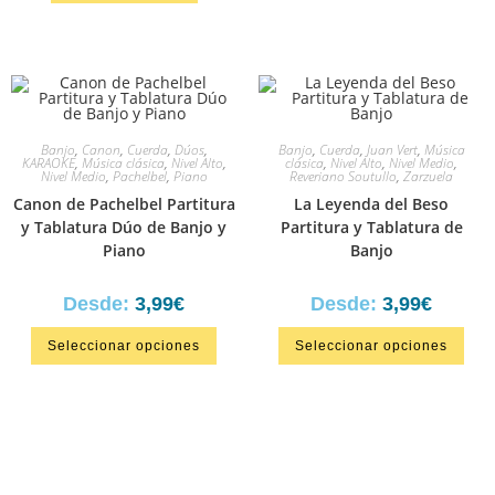
Banjo
,
Canon
,
Cuerda
,
Dúos
,
Banjo
,
Cuerda
,
Juan Vert
,
Música
KARAOKE
,
Música clásica
,
Nivel Alto
,
clásica
,
Nivel Alto
,
Nivel Medio
,
Nivel Medio
,
Pachelbel
,
Piano
Reveriano Soutullo
,
Zarzuela
Canon de Pachelbel Partitura
La Leyenda del Beso
y Tablatura Dúo de Banjo y
Partitura y Tablatura de
Piano
Banjo
Desde:
3,99
€
Desde:
3,99
€
Seleccionar opciones
Seleccionar opciones