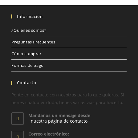
Información
¿Quiénes somos?
Preguntas Frecuentes
Cómo comprar
Formas de pago
Contacto
Ponte en contacto con nosotros para lo que quieras. Si
tienes cualquier duda, tienes varias vías para hacerlo:
Mándanos un mensaje desde
· nuestra página de contacto ·
Correo electrónico: