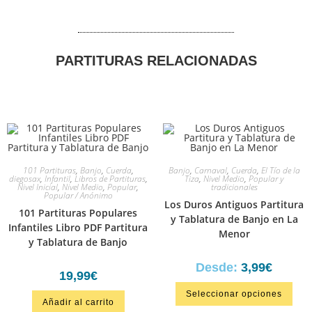
PARTITURAS RELACIONADAS
101 Partituras
,
Banjo
,
Cuerda
,
Banjo
,
Carnaval
,
Cuerda
,
El Tío de la
diegosax
,
Infantil
,
Libros de Partituras
,
Tiza
,
Nivel Medio
,
Popular y
Nivel Inicial
,
Nivel Medio
,
Popular
,
tradicionales
Popular / Anónimo
Los Duros Antiguos Partitura
101 Partituras Populares
y Tablatura de Banjo en La
Infantiles Libro PDF Partitura
Menor
y Tablatura de Banjo
Desde:
3,99
€
19,99
€
Seleccionar opciones
Añadir al carrito