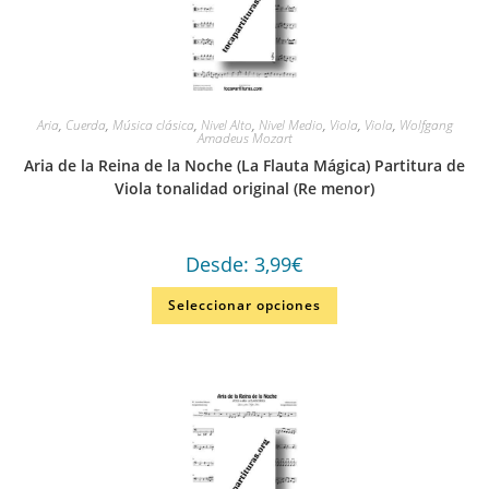
Aria
,
Cuerda
,
Música clásica
,
Nivel Alto
,
Nivel Medio
,
Viola
,
Viola
,
Wolfgang
Amadeus Mozart
Aria de la Reina de la Noche (La Flauta Mágica) Partitura de
Viola tonalidad original (Re menor)
Desde:
3,99
€
Seleccionar opciones