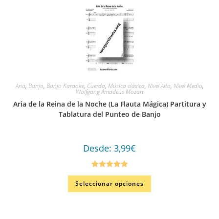
Aria
,
Banjo
,
Banjo Karaoke
,
Cuerda
,
Música clásica
,
Nivel Alto
,
Nivel Medio
,
Wolfgang Amadeus Mozart
Aria de la Reina de la Noche (La Flauta Mágica) Partitura y
Tablatura del Punteo de Banjo
Desde:
3,99
€
Valorado en
Seleccionar opciones
5.00
de 5