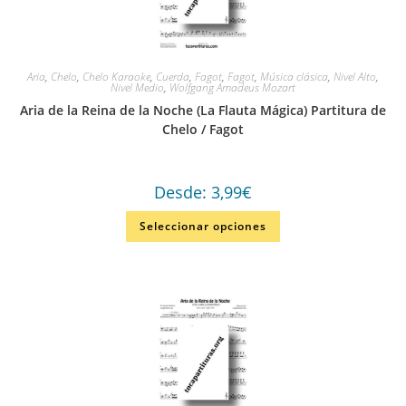
Aria
,
Chelo
,
Chelo Karaoke
,
Cuerda
,
Fagot
,
Fagot
,
Música clásica
,
Nivel Alto
,
Nivel Medio
,
Wolfgang Amadeus Mozart
Aria de la Reina de la Noche (La Flauta Mágica) Partitura de
Chelo / Fagot
Desde:
3,99
€
Seleccionar opciones