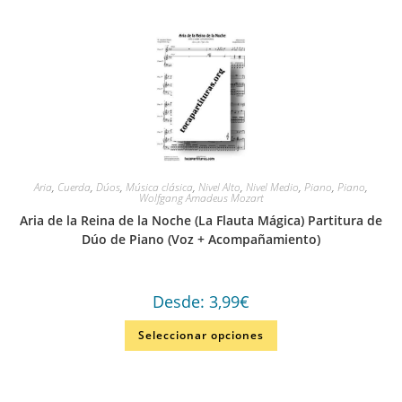
Aria
,
Cuerda
,
Dúos
,
Música clásica
,
Nivel Alto
,
Nivel Medio
,
Piano
,
Piano
,
Wolfgang Amadeus Mozart
Aria de la Reina de la Noche (La Flauta Mágica) Partitura de
Dúo de Piano (Voz + Acompañamiento)
Desde:
3,99
€
Seleccionar opciones