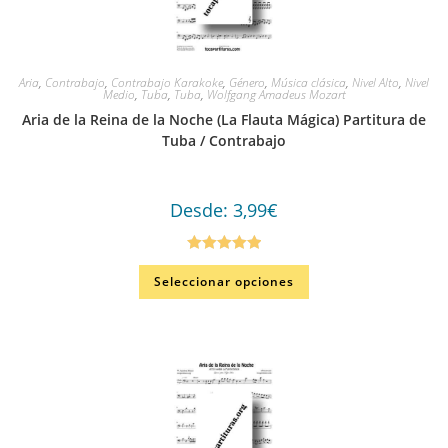
Aria
,
Contrabajo
,
Contrabajo Karakoke
,
Género
,
Música clásica
,
Nivel Alto
,
Nivel
Medio
,
Tuba
,
Tuba
,
Wolfgang Amadeus Mozart
Aria de la Reina de la Noche (La Flauta Mágica) Partitura de
Tuba / Contrabajo
Desde:
3,99
€
Valorado en
Seleccionar opciones
5.00
de 5