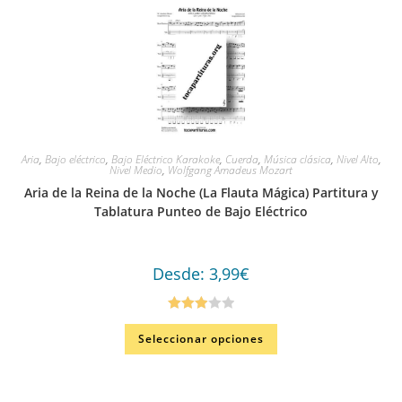
Aria
,
Bajo eléctrico
,
Bajo Eléctrico Karakoke
,
Cuerda
,
Música clásica
,
Nivel Alto
,
Nivel Medio
,
Wolfgang Amadeus Mozart
Aria de la Reina de la Noche (La Flauta Mágica) Partitura y
Tablatura Punteo de Bajo Eléctrico
Desde:
3,99
€
Valorad
Seleccionar opciones
o en
3.00
de
5