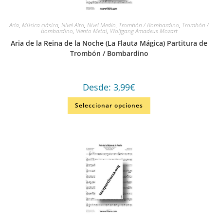
Aria
,
Música clásica
,
Nivel Alto
,
Nivel Medio
,
Trombón / Bombardino
,
Trombón /
Bombardino
,
Viento Metal
,
Wolfgang Amadeus Mozart
Aria de la Reina de la Noche (La Flauta Mágica) Partitura de
Trombón / Bombardino
Desde:
3,99
€
Seleccionar opciones