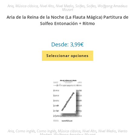
Aria
,
Música clásica
,
Nivel Alto
,
Nivel Medio
,
Solfeo
,
Solfeo
,
Wolfgang Amadeus
Mozart
Aria de la Reina de la Noche (La Flauta Mágica) Partitura de
Solfeo Entonación + Ritmo
Desde:
3,99
€
Seleccionar opciones
Aria
,
Corno inglés
,
Corno Inglés
,
Música clásica
,
Nivel Alto
,
Nivel Medio
,
Viento
Madera
,
Wolfgang Amadeus Mozart