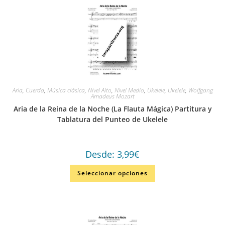
Aria
,
Cuerda
,
Música clásica
,
Nivel Alto
,
Nivel Medio
,
Ukelele
,
Ukelele
,
Wolfgang
Amadeus Mozart
Aria de la Reina de la Noche (La Flauta Mágica) Partitura y
Tablatura del Punteo de Ukelele
Desde:
3,99
€
Seleccionar opciones