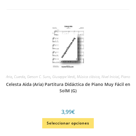
Aria
,
Cuerda
,
Gerson C. Suns
,
Giuseppe Verdi
,
Música clásica
,
Nivel Inicial
,
Piano
Celesta Aida (Aria) Partitura Didáctica de Piano Muy Fácil en
SolM (G)
3,99
€
Seleccionar opciones