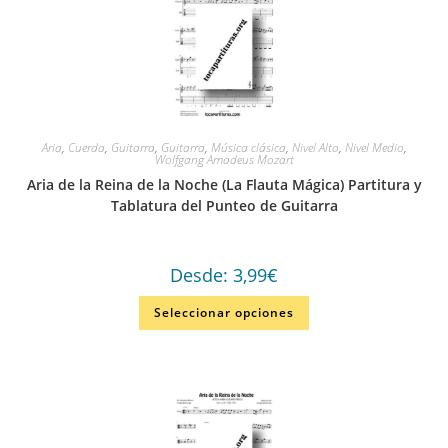
Aria
,
Cuerda
,
Guitarra
,
Guitarra
,
Música clásica
,
Nivel Alto
,
Nivel Medio
,
Wolfgang Amadeus Mozart
Aria de la Reina de la Noche (La Flauta Mágica) Partitura y
Tablatura del Punteo de Guitarra
Desde:
3,99
€
Seleccionar opciones