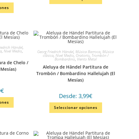
iones
iedrich Händel
,
ca
,
Nivel Medio
,
Georg Friedrich Händel
,
Música Barroca
,
Música
clásica
,
Nivel Medio
,
Oratorio
,
Trombón /
Bombardino
,
Viento Metal
ura de Chelo /
Aleluya de Händel Partitura de
 Mesías)
Trombón / Bombardino Hallelujah (El
Mesías)
9
€
Desde:
3,99
€
iones
Seleccionar opciones