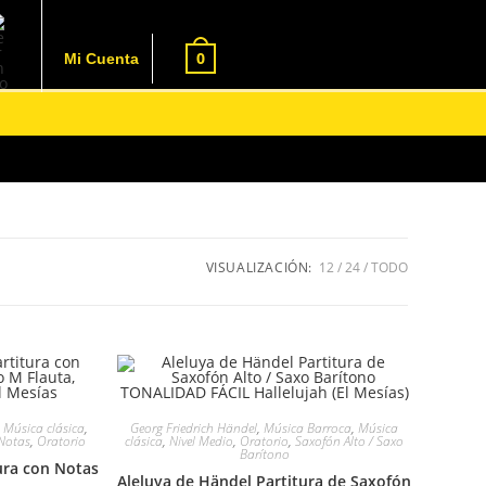
0
Mi Cuenta
VISUALIZACIÓN:
12
24
TODO
,
Música clásica
,
Georg Friedrich Händel
,
Música Barroca
,
Música
Notas
,
Oratorio
clásica
,
Nivel Medio
,
Oratorio
,
Saxofón Alto / Saxo
Barítono
ura con Notas
Aleluya de Händel Partitura de Saxofón