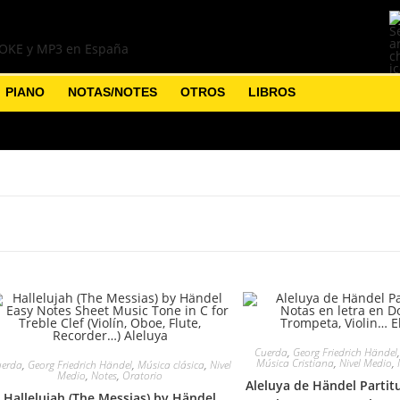
PIANO
NOTAS/NOTES
OTROS
LIBROS
Cuerda
,
Georg Friedrich Händel
Música Cristiana
,
Nivel Medio
,
erda
,
Georg Friedrich Händel
,
Música clásica
,
Nivel
Medio
,
Notes
,
Oratorio
Aleluya de Händel Partit
Hallelujah (The Messias) by Händel