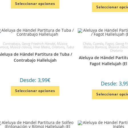
Seleccionar opciones
Seleccionar opc
Contrabajo
,
Georg Friedrich Händel
,
Música
Chelo
,
Cuerda
,
Fagot
,
Georg Fr
rroca
,
Música clásica
,
Nivel Medio
,
Oratorio
,
Tuba
Música Barroca
,
Música clási
Oratorio
Aleluya de Händel Partitura de Tuba /
Aleluya de Händel Partit
Contrabajo Hallelujah
Fagot Hallelujah (El
Desde:
3,99
€
Desde:
3,9
Seleccionar opciones
Seleccionar opc