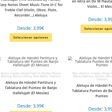
en letra en Do M Flaut
Easy Notes Sheet Music Tone in C for
Violin… El Mes
Treble Clef (Violín, Oboe, Flute,
Recorder…) Aleluya
Desde:
3,9
Desde:
3,99
€
Seleccionar opc
Seleccionar opciones
Banjo
,
Cuerda
,
Georg Friedrich Händel
,
Música
Bajo eléctrico
,
Cuerda
,
Georg F
Barroca
,
Música clásica
,
Nivel Medio
,
Oratorio
Música Barroca
,
Música clási
Oratorio
Aleluya de Händel Partitura y
Aleluya de Händel Pa
Tablatura del Punteo de Banjo
Tablatura Punteo de Ba
Hallelujah (El Mesías)
Punteo
Desde:
3,99
€
Desde:
3,9