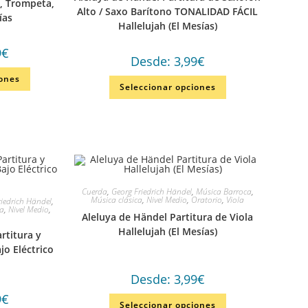
a, Trompeta,
Alto / Saxo Barítono TONALIDAD FÁCIL
ías
Hallelujah (El Mesías)
9
€
Desde:
3,99
€
iones
Seleccionar opciones
Cuerda
,
Georg Friedrich Händel
,
Música Barroca
,
Música clásica
,
Nivel Medio
,
Oratorio
,
Viola
riedrich Händel
,
ca
,
Nivel Medio
,
Aleluya de Händel Partitura de Viola
Hallelujah (El Mesías)
rtitura y
jo Eléctrico
Desde:
3,99
€
9
€
Seleccionar opciones