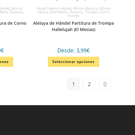
Händel
,
Música
Georg Friedrich Händel
,
Música Barroca
,
Música
Medio
,
Oratorio
,
clásica
,
Nivel Medio
,
Oratorio
,
Trompa / Corno
Francés
tura de Corno
Aleluya de Händel Partitura de Trompa
Hallelujah (El Mesías)
9
€
Desde:
3,99
€
iones
Seleccionar opciones
1
2