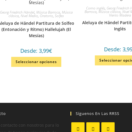
Corno inglés
,
Georg Friedrich 
Barroca
,
Música clásica
,
Nivel 
Georg Friedrich Händel
,
Música Barroca
,
Música
Viento Madera
clásica
,
Nivel Medio
,
Oratorio
,
Solfeo
Aleluya de Händel Parti
Aleluya de Händel Partitura de Solfeo
Inglés
(Entonación y Ritmo) Hallelujah (El
Mesías)
Desde:
3,9
Desde:
3,99
€
Seleccionar opc
Seleccionar opciones
cto
Síguenos En Las RRSS
 contacto con nosotros para lo