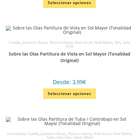
Seleccionar opciones
Cuerda
,
Juventino Rosas
,
Música clásica
,
Nivel Inicial
,
Nivel Medio
,
Vals
,
Vals
,
Viola
Sobre las Olas Partitura de Viola en Sol Mayor (Tonalidad
Original)
Desde:
3,99
€
Seleccionar opciones
Contrabajo
,
Cuerda
,
Juventino Rosas
,
Música clásica
,
Nivel Inicial
,
Nivel Medio
,
Tuba
,
Vals
,
Vals
,
Viento Metal