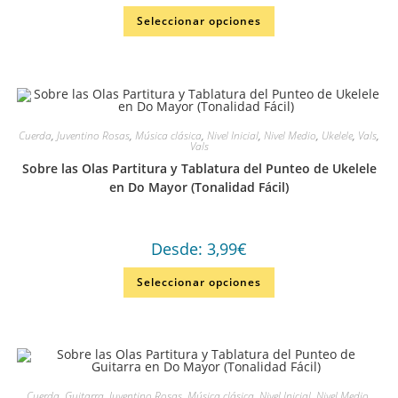
Seleccionar opciones
Cuerda
,
Juventino Rosas
,
Música clásica
,
Nivel Inicial
,
Nivel Medio
,
Ukelele
,
Vals
,
Vals
Sobre las Olas Partitura y Tablatura del Punteo de Ukelele
en Do Mayor (Tonalidad Fácil)
Desde:
3,99
€
Seleccionar opciones
Cuerda
,
Guitarra
,
Juventino Rosas
,
Música clásica
,
Nivel Inicial
,
Nivel Medio
,