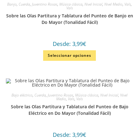
Banjo
,
Cuerda
,
Juventino Rosas
,
Música clásica
,
Nivel Inicial
,
Nivel Medio
,
Vals
,
Vals
Sobre las Olas Partitura y Tablatura del Punteo de Banjo en
Do Mayor (Tonalidad Fácil)
Desde:
3,99
€
Seleccionar opciones
Bajo eléctrico
,
Cuerda
,
Juventino Rosas
,
Música clásica
,
Nivel Inicial
,
Nivel
Medio
,
Vals
,
Vals
Sobre las Olas Partitura y Tablatura del Punteo de Bajo
Eléctrico en Do Mayor (Tonalidad Fácil)
Desde:
3,99
€