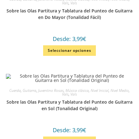
Vals
,
Vals
Sobre las Olas Partitura y Tablatura del Punteo de Guitarra
en Do Mayor (Tonalidad Fácil)
Desde:
3,99
€
Seleccionar opciones
Cuerda
,
Guitarra
,
Juventino Rosas
,
Música clásica
,
Nivel Inicial
,
Nivel Medio
,
Vals
,
Vals
Sobre las Olas Partitura y Tablatura del Punteo de Guitarra
en Sol (Tonalidad Original)
Desde:
3,99
€