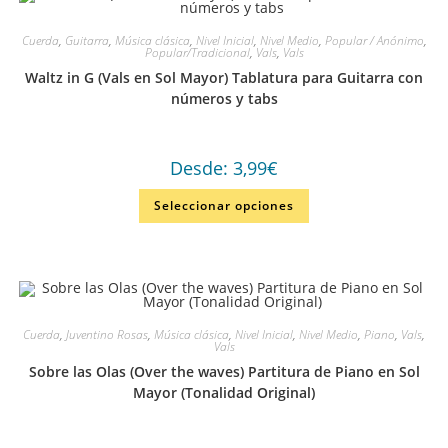
Cuerda
,
Guitarra
,
Música clásica
,
Nivel Inicial
,
Nivel Medio
,
Popular / Anónimo
,
Popular/Tradicional
,
Vals
,
Vals
Waltz in G (Vals en Sol Mayor) Tablatura para Guitarra con
números y tabs
Desde:
3,99
€
Seleccionar opciones
Cuerda
,
Juventino Rosas
,
Música clásica
,
Nivel Inicial
,
Nivel Medio
,
Piano
,
Vals
,
Vals
Sobre las Olas (Over the waves) Partitura de Piano en Sol
Mayor (Tonalidad Original)