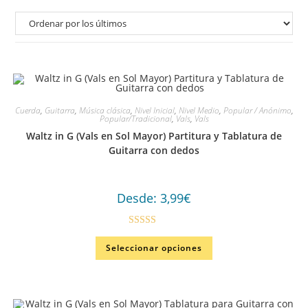
Cuerda
,
Guitarra
,
Música clásica
,
Nivel Inicial
,
Nivel Medio
,
Popular / Anónimo
,
Popular/Tradicional
,
Vals
,
Vals
Waltz in G (Vals en Sol Mayor) Partitura y Tablatura de
Guitarra con dedos
Desde:
3,99
€
Valorado en
Seleccionar opciones
5.00
de 5