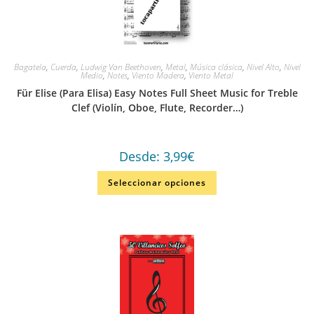
Bagatela
,
Cuerda
,
Ludwig Van Beethoven
,
Metal
,
Música clásica
,
Nivel Alto
,
Nivel
Medio
,
Notes
,
Viento Madera
,
Viento Metal
Für Elise (Para Elisa) Easy Notes Full Sheet Music for Treble
Clef (Violín, Oboe, Flute, Recorder…)
Desde:
3,99
€
Seleccionar opciones