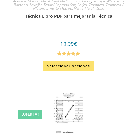
Aprender Música
,
Metal
,
Nivel Medio
,
Oboe
,
Piano
,
Saxofón Alto / Saxo
Barítono
,
Saxofón Tenor / Soprano Sax
,
Solfeo
,
Trompeta
,
Trompeta /
Fliscorno
,
Viento Madera
,
Viento Metal
,
Violín
Técnica Libro PDF para mejorar la Técnica
19,99
€
Valorado en
Seleccionar opciones
5.00
de 5
¡OFERTA!