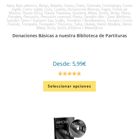
Arpa
,
Bajo eléctrico
,
Banjo
,
Batería
,
Canto
,
Chelo
,
Clarinete
,
Contrabajo
,
Corno
Inglés
,
Corno inglés
,
Coro
,
Cuerda
,
Donaciones Básicas
,
Fagot
,
Fichas de
Música
,
Flauta Dulce
,
Flauta Travesera
,
Guitarra
,
Metal
,
Notas
,
Notes
,
Oboe
,
Pandero
,
Percusión
,
Percusión corporal
,
Piano
,
Saxofón Alto / Saxo Barítono
,
Saxofón Tenor / Soprano Sax
,
Solfeo
,
Trombón / Bombardino
,
Trompa / Corno
Francés
,
Trompeta
,
Trompeta / Fliscorno
,
Tuba
,
Ukelele
,
Viento Madera
,
Viento
Metal
,
Viola
,
Violín
,
Xilófono / Metalófono
Donaciones Básicas a nuestra Biblioteca de Partituras
Desde:
5,99
€
Valorado en
Seleccionar opciones
4.86
de 5