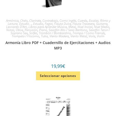
Armónica
,
Chelo
,
Clarinete
,
Contrabajo
,
Corno inglés
,
Cuerda
,
Escalas, Ritmo y
Lectura, Estudio...
,
Estudio
,
Fagot
,
Flauta Dulce
,
Flauta Travesera
,
Guitarra
,
Leonardo D'Atri
,
Libros para Aprender Música
,
Metal
,
Nivel Inicial
,
Nivel Medio
,
Notas
,
Oboe
,
Percusión
,
Piano
,
Saxofón Alto / Saxo Barítono
,
Saxofón Tenor /
Soprano Sax
,
Solfeo
,
Trombón / Bombardino
,
Trompa / Corno Francés
,
Trompeta / Fliscorno
,
Tuba
,
Viento Madera
,
Viento Metal
,
Viola
,
Violín
Armonía Libro PDF + Cuadernillo de Ejercitaciones + Audios
MP3
19,99
€
Seleccionar opciones