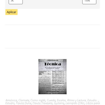
Aplicar
Armónica
,
Clarinete
,
Corno inglés
,
Cuerda
,
Escalas, Ritmo y Lectura, Estudio...
,
Estudio
,
Flauta Dulce
,
Flauta Travesera
,
Guitarra
,
Leonardo D'Atri
,
Libros para