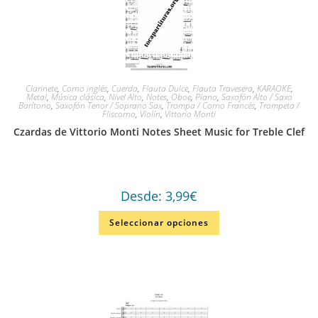
Clarinete
,
Corno inglés
,
Cuerda
,
Flauta Dulce
,
Flauta Travesera
,
KARAOKE
,
Metal
,
Música clásica
,
Nivel Alto
,
Notes
,
Oboe
,
Piano
,
Saxofón Alto / Saxo
Barítono
,
Saxofón Tenor / Soprano Sax
,
Trompa / Corno Francés
,
Trompeta /
Fliscorno
,
Violín
,
Vittorio Monti
Czardas de Vittorio Monti Notes Sheet Music for Treble Clef
Desde:
3,99
€
Seleccionar opciones