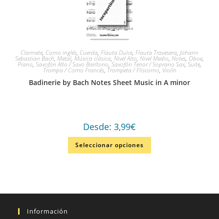
Clarinete
,
Corno inglés
,
Cuerda
,
Flauta Dulce
,
Flauta Travesera
,
Johann
Sebastian Bach
,
Metal
,
Música clásica
,
Nivel Alto
,
Nivel Medio
,
Notes
,
Oboe
,
Piano
,
Saxofón Alto / Saxo Barítono
,
Saxofón Tenor / Soprano Sax
,
Suite
,
Trompa / Corno Francés
,
Trompeta / Fliscorno
,
Violín
Badinerie by Bach Notes Sheet Music in A minor
Desde:
3,99
€
Seleccionar opciones
Información