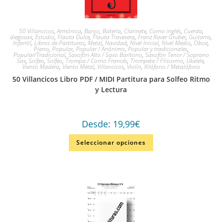
50 Villancicos
,
Armónica
,
Banjo
,
Batería
,
Clarinete
,
Corno inglés
,
Cuerda
,
diegosax
,
Estudio
,
Flauta Dulce
,
Flauta Travesera
,
Franz Xaver Gruber
,
Guitarra
,
Infantil
,
Libros de Partituras
,
Metal
,
Navidad
,
Nivel Inicial
,
Nivel Medio
,
Oboe
,
Piano
,
Popular
,
Popular / Anónimo
,
Popular y tradicionales
,
Popular/Tradicional
,
Saxofón Alto / Saxo Barítono
,
Saxofón Tenor / Soprano
Sax
,
Solfeo
,
Solfeo
,
Trompa / Corno Francés
,
Trompeta / Fliscorno
,
Ukelele
,
Viento Madera
,
Viento Metal
,
Villancicos
,
Violín
,
Xilófono / Metalófono
50 Villancicos Libro PDF / MIDI Partitura para Solfeo Ritmo
y Lectura
Desde:
19,99
€
Seleccionar opciones