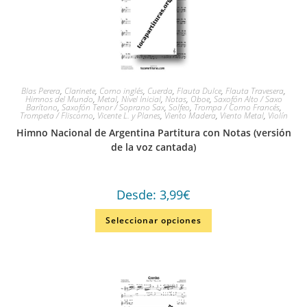
Blas Perera
,
Clarinete
,
Corno inglés
,
Cuerda
,
Flauta Dulce
,
Flauta Travesera
,
Himnos del Mundo
,
Metal
,
Nivel Inicial
,
Notas
,
Oboe
,
Saxofón Alto / Saxo
Barítono
,
Saxofón Tenor / Soprano Sax
,
Solfeo
,
Trompa / Corno Francés
,
Trompeta / Fliscorno
,
Vicente L. y Planes
,
Viento Madera
,
Viento Metal
,
Violín
Himno Nacional de Argentina Partitura con Notas (versión
de la voz cantada)
Desde:
3,99
€
Seleccionar opciones