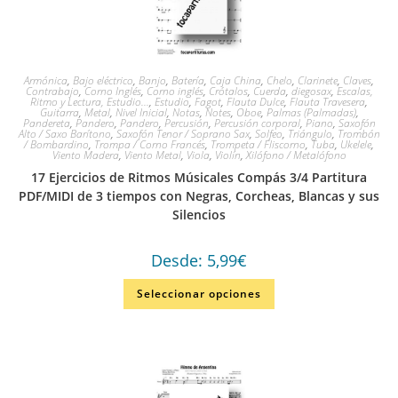
Armónica
,
Bajo eléctrico
,
Banjo
,
Batería
,
Caja China
,
Chelo
,
Clarinete
,
Claves
,
Contrabajo
,
Corno Inglés
,
Corno inglés
,
Crótalos
,
Cuerda
,
diegosax
,
Escalas,
Ritmo y Lectura, Estudio...
,
Estudio
,
Fagot
,
Flauta Dulce
,
Flauta Travesera
,
Guitarra
,
Metal
,
Nivel Inicial
,
Notas
,
Notes
,
Oboe
,
Palmas (Palmadas)
,
Pandereta
,
Pandero
,
Pandero
,
Percusión
,
Percusión corporal
,
Piano
,
Saxofón
Alto / Saxo Barítono
,
Saxofón Tenor / Soprano Sax
,
Solfeo
,
Triángulo
,
Trombón
/ Bombardino
,
Trompa / Corno Francés
,
Trompeta / Fliscorno
,
Tuba
,
Ukelele
,
Viento Madera
,
Viento Metal
,
Viola
,
Violín
,
Xilófono / Metalófono
17 Ejercicios de Ritmos Músicales Compás 3/4 Partitura
PDF/MIDI de 3 tiempos con Negras, Corcheas, Blancas y sus
Silencios
Desde:
5,99
€
Seleccionar opciones