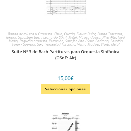
Banda de música u Orquesta
,
Chelo
,
Cuerda
,
Flauta Dulce
,
Flauta Travesera
,
Johann Sebastian Bach
,
Leonardo D'Atri
,
Metal
,
Música clásica
,
Nivel Alto
,
Nivel
Medio
,
Pequeña orquesta
,
Percusión
,
Saxofón Alto / Saxo Barítono
,
Saxofón
Tenor / Soprano Sax
,
Trompeta / Fliscorno
,
Viento Madera
,
Viento Metal
Suite Nº 3 de Bach Partituras para Orquesta Sinfónica
(OSdE: Air)
15,00
€
Seleccionar opciones