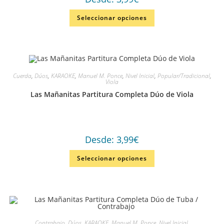
Seleccionar opciones
Cuerda
,
Dúos
,
KARAOKE
,
Manuel M. Ponce
,
Nivel Inicial
,
Popular/Tradicional
,
Viola
Las Mañanitas Partitura Completa Dúo de Viola
Desde:
3,99
€
Seleccionar opciones
Contrabajo
,
Dúos
,
KARAOKE
,
Manuel M. Ponce
,
Nivel Inicial
,