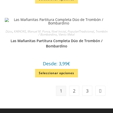
Dúos
,
KARAOKE
,
Manuel M. Ponce
,
Nivel Inicial
,
Popular/Tradicional
,
Trombón
/ Bombardino
,
Viento Metal
Las Mañanitas Partitura Completa Dúo de Trombón /
Bombardino
Desde:
3,99
€
Seleccionar opciones
1
2
3