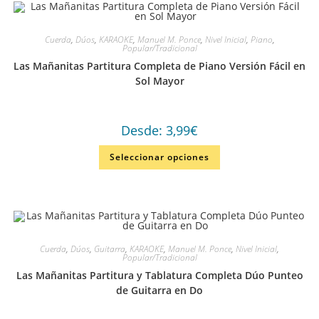
Cuerda
,
Dúos
,
KARAOKE
,
Manuel M. Ponce
,
Nivel Inicial
,
Piano
,
Popular/Tradicional
Las Mañanitas Partitura Completa de Piano Versión Fácil en
Sol Mayor
Desde:
3,99
€
Seleccionar opciones
Cuerda
,
Dúos
,
Guitarra
,
KARAOKE
,
Manuel M. Ponce
,
Nivel Inicial
,
Popular/Tradicional
Las Mañanitas Partitura y Tablatura Completa Dúo Punteo
de Guitarra en Do