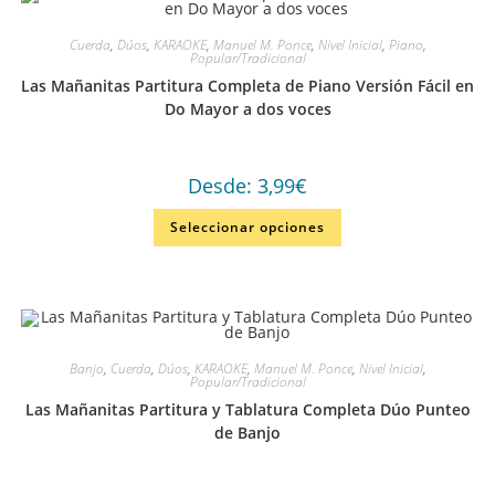
Cuerda
,
Dúos
,
KARAOKE
,
Manuel M. Ponce
,
Nivel Inicial
,
Piano
,
Popular/Tradicional
Las Mañanitas Partitura Completa de Piano Versión Fácil en
Do Mayor a dos voces
Desde:
3,99
€
Seleccionar opciones
Banjo
,
Cuerda
,
Dúos
,
KARAOKE
,
Manuel M. Ponce
,
Nivel Inicial
,
Popular/Tradicional
Las Mañanitas Partitura y Tablatura Completa Dúo Punteo
de Banjo