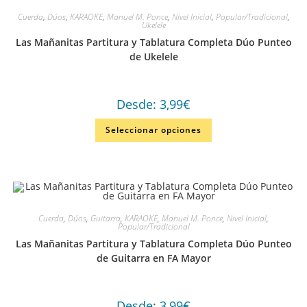
Cuerda
,
Dúos
,
KARAOKE
,
Manuel M. Ponce
,
Nivel Inicial
,
Popular/Tradicional
,
Ukelele
Las Mañanitas Partitura y Tablatura Completa Dúo Punteo
de Ukelele
Desde:
3,99
€
Seleccionar opciones
Cuerda
,
Dúos
,
Guitarra
,
KARAOKE
,
Manuel M. Ponce
,
Nivel Inicial
,
Popular/Tradicional
Las Mañanitas Partitura y Tablatura Completa Dúo Punteo
de Guitarra en FA Mayor
Desde:
3,99
€