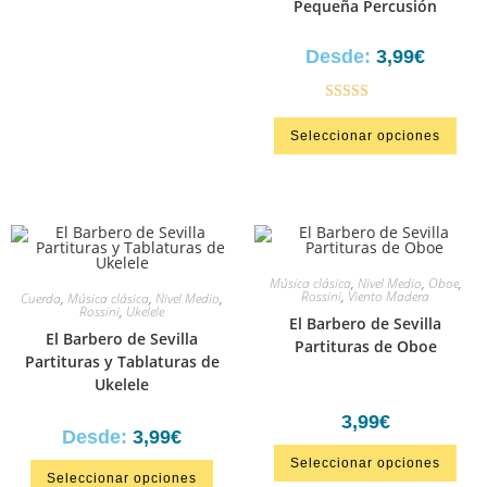
Pequeña Percusión
Desde:
3,99
€
Valorado en
Seleccionar opciones
5.00
de 5
Música clásica
,
Nivel Medio
,
Oboe
,
Rossini
,
Viento Madera
Cuerda
,
Música clásica
,
Nivel Medio
,
Rossini
,
Ukelele
El Barbero de Sevilla
El Barbero de Sevilla
Partituras de Oboe
Partituras y Tablaturas de
Ukelele
3,99
€
Desde:
3,99
€
Seleccionar opciones
Seleccionar opciones