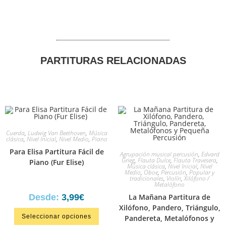
PARTITURAS RELACIONADAS
Cuerda
,
Ludwig Van Beethoven
,
Música
clásica
,
Nivel Inicial
,
Nivel Medio
,
Piano
Para Elisa Partitura Fácil de
Agrupación musical percusión
,
Edvard
Grieg
,
Flauta Dulce
,
Flauta Travesera
,
Piano (Fur Elise)
Música clásica
,
Nivel Inicial
,
Nivel
Medio
,
Oboe
,
Percusión
,
Popular y
tradicionales
,
Violín
,
Xilófono /
Metalófono
Desde:
3,99
€
La Mañana Partitura de
Xilófono, Pandero, Triángulo,
Seleccionar opciones
Pandereta, Metalófonos y