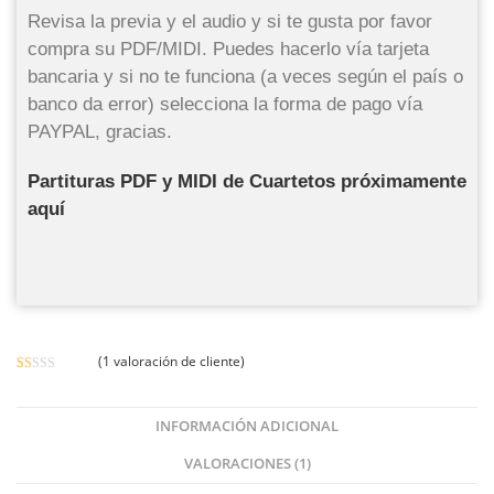
Revisa la previa y el audio y si te gusta por favor
compra su PDF/MIDI. Puedes hacerlo vía tarjeta
bancaria y si no te funciona (a veces según el país o
banco da error) selecciona la forma de pago vía
PAYPAL, gracias.
Partituras PDF y MIDI de Cuartetos próximamente
aquí
(
1
valoración de cliente)
V
1
al
or
INFORMACIÓN ADICIONAL
ad
VALORACIONES (1)
o
co