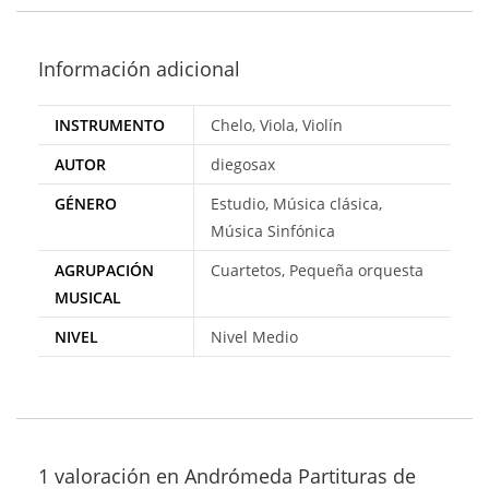
n
1.
00
Información adicional
de
5
en
INSTRUMENTO
Chelo, Viola, Violín
ba
se
AUTOR
diegosax
a
va
GÉNERO
Estudio, Música clásica,
lo
Música Sinfónica
ra
ci
AGRUPACIÓN
Cuartetos, Pequeña orquesta
ón
MUSICAL
de
un
NIVEL
Nivel Medio
cli
en
te
1 valoración en
Andrómeda Partituras de