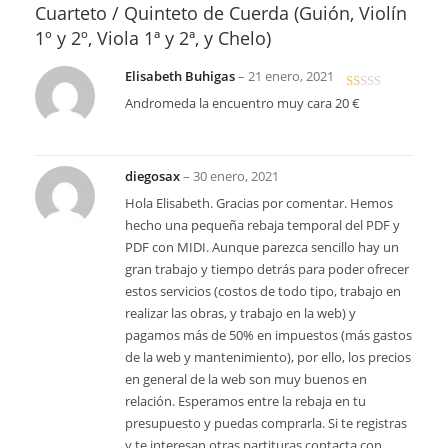
Cuarteto / Quinteto de Cuerda (Guión, Violín
1º y 2º, Viola 1ª y 2ª, y Chelo)
Elisabeth Buhigas
–
21 enero, 2021
V
Andromeda la encuentro muy cara 20 €
al
or
ad
diegosax
–
30 enero, 2021
o
en
Hola Elisabeth. Gracias por comentar. Hemos
1
hecho una pequeña rebaja temporal del PDF y
de
PDF con MIDI. Aunque parezca sencillo hay un
5
gran trabajo y tiempo detrás para poder ofrecer
estos servicios (costos de todo tipo, trabajo en
realizar las obras, y trabajo en la web) y
pagamos más de 50% en impuestos (más gastos
de la web y mantenimiento), por ello, los precios
en general de la web son muy buenos en
relación. Esperamos entre la rebaja en tu
presupuesto y puedas comprarla. Si te registras
y te interesan otras partituras contacta con