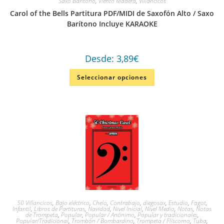
Saxo Barítono
,
Viento Madera
,
Villancicos
Carol of the Bells Partitura PDF/MIDI de Saxofón Alto / Saxo
Barítono Incluye KARAOKE
Desde:
3,89
€
Seleccionar opciones
50 Villancicos
,
Bajo eléctrico
,
Chelo
,
Contrabajo
,
diegosax
,
Estudio
,
Fagot
,
Infantil
,
Libros de Partituras
,
Navidad
,
Nivel Inicial
,
Nivel Medio
,
Notas
,
Notas
de Trompeta
,
Popular
,
Popular / Anónimo
,
Popular y tradicionales
,
Popular/Tradicional
,
Trombón / Bombardino
,
Trompeta / Fliscorno
,
Tuba
,