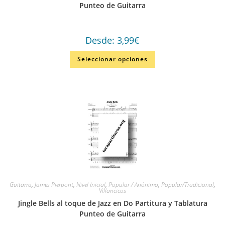
Punteo de Guitarra
Desde:
3,99
€
Seleccionar opciones
Guitarra
,
James Pierpont
,
Nivel Inicial
,
Popular / Anónimo
,
Popular/Tradicional
,
Villancicos
Jingle Bells al toque de Jazz en Do Partitura y Tablatura
Punteo de Guitarra