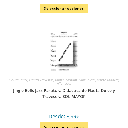
Valo
Seleccionar opciones
rado
en
2.00
de 5
Flauta Dulce
,
Flauta Travesera
,
James Pierpont
,
Nivel Inicial
,
Viento Madera
,
Villancicos
Jingle Bells Jazz Partitura Didáctica de Flauta Dulce y
Travesera SOL MAYOR
Desde:
3,99
€
Seleccionar opciones