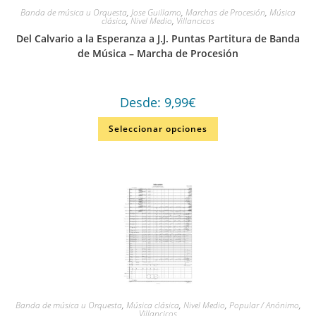
Banda de música u Orquesta
,
Jose Guillamo
,
Marchas de Procesión
,
Música
clásica
,
Nivel Medio
,
Villancicos
Del Calvario a la Esperanza a J.J. Puntas Partitura de Banda
de Música – Marcha de Procesión
Desde:
9,99
€
Seleccionar opciones
Banda de música u Orquesta
,
Música clásica
,
Nivel Medio
,
Popular / Anónimo
,
Villancicos