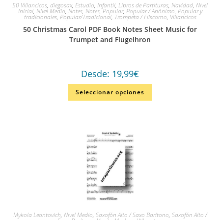
50 Villancicos
,
diegosax
,
Estudio
,
Infantil
,
Libros de Partituras
,
Navidad
,
Nivel
Inicial
,
Nivel Medio
,
Notes
,
Notes
,
Popular
,
Popular / Anónimo
,
Popular y
tradicionales
,
Popular/Tradicional
,
Trompeta / Fliscorno
,
Villancicos
50 Christmas Carol PDF Book Notes Sheet Music for
Trumpet and Flugelhron
Desde:
19,99
€
Seleccionar opciones
Mykola Leontovich
,
Nivel Medio
,
Saxofón Alto / Saxo Barítono
,
Saxofón Alto /