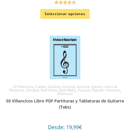
Valorado
Seleccionar opciones
en
4.33
de
5
50 Villancicos
,
Cuerda
,
Guitarra
,
Guitarra
,
Guitarra
,
Infantil
,
Libros de
Partituras
,
Navidad
,
Nivel Inicial
,
Nivel Medio
,
Popular
,
Popular / Anónimo
,
Villancicos
50 Villancicos Libro PDF Partituras y Tablaturas de Guitarra
(Tabs)
Desde:
19,99
€