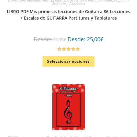
Libros para Aprender Música
,
Música clásica
,
Nivel Inicial
,
Popular
,
Popular /
Anónimo
,
Villancicos
LIBRO PDF Mis primeras lecciones de Guitarra 86 Lecciones
+ Escalas de GUITARRA Partituras y Tablaturas
Desde:
Desde:
25,00
€
29,99
€
Valorado en
Seleccionar opciones
5.00
de 5