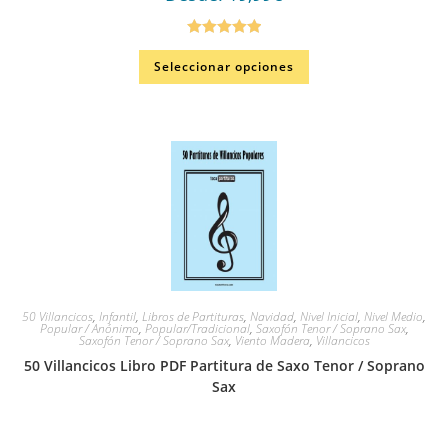
Valorado en
Seleccionar opciones
5.00
de 5
50 Villancicos
,
Infantil
,
Libros de Partituras
,
Navidad
,
Nivel Inicial
,
Nivel Medio
,
Popular / Anónimo
,
Popular/Tradicional
,
Saxofón Tenor / Soprano Sax
,
Saxofón Tenor / Soprano Sax
,
Viento Madera
,
Villancicos
50 Villancicos Libro PDF Partitura de Saxo Tenor / Soprano
Sax