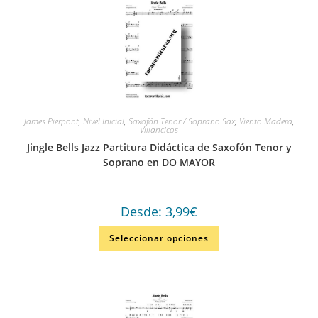
James Pierpont
,
Nivel Inicial
,
Saxofón Tenor / Soprano Sax
,
Viento Madera
,
Villancicos
Jingle Bells Jazz Partitura Didáctica de Saxofón Tenor y
Soprano en DO MAYOR
Desde:
3,99
€
Seleccionar opciones