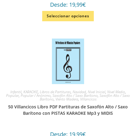
Desde:
19,99
€
Seleccionar opciones
Infantil
,
KARAOKE
,
Libros de Partituras
,
Navidad
,
Nivel Inicial
,
Nivel Medio
,
Popular
,
Popular / Anónimo
,
Saxofón Alto / Saxo Barítono
,
Saxofón Alto / Saxo
Barítono
,
Viento Madera
,
Villancicos
50 Villancicos Libro PDF Partituras de Saxofón Alto / Saxo
Barítono con PISTAS KARAOKE Mp3 y MIDIS
Desde:
19,99
€