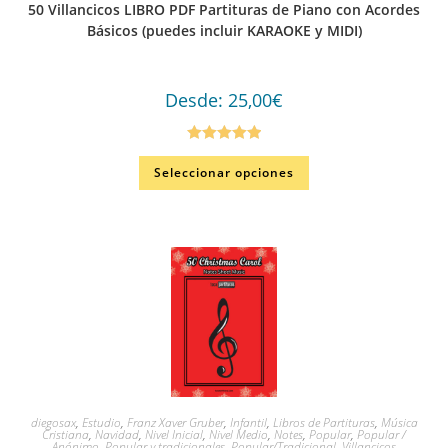
50 Villancicos LIBRO PDF Partituras de Piano con Acordes
Básicos (puedes incluir KARAOKE y MIDI)
Desde:
25,00
€
Valorado en
Seleccionar opciones
5.00
de 5
diegosax
,
Estudio
,
Franz Xaver Gruber
,
Infantil
,
Libros de Partituras
,
Música
Cristiana
,
Navidad
,
Nivel Inicial
,
Nivel Medio
,
Notes
,
Popular
,
Popular /
Anónimo
,
Popular y tradicionales
,
Popular/Tradicional
,
Villancicos