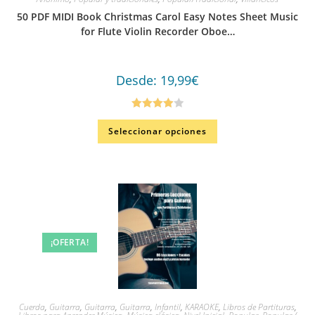
50 PDF MIDI Book Christmas Carol Easy Notes Sheet Music
for Flute Violin Recorder Oboe…
Desde:
19,99
€
Valorado
Seleccionar opciones
en
4.00
de
5
¡OFERTA!
Cuerda
,
Guitarra
,
Guitarra
,
Guitarra
,
Infantil
,
KARAOKE
,
Libros de Partituras
,