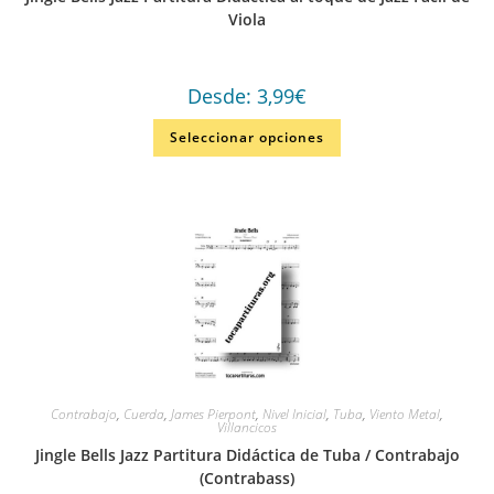
Viola
Desde:
3,99
€
Seleccionar opciones
Contrabajo
,
Cuerda
,
James Pierpont
,
Nivel Inicial
,
Tuba
,
Viento Metal
,
Villancicos
Jingle Bells Jazz Partitura Didáctica de Tuba / Contrabajo
(Contrabass)