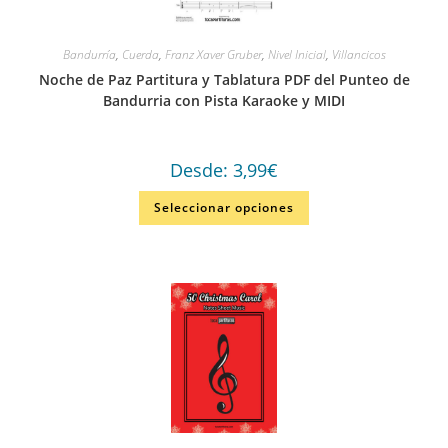
Bandurría
,
Cuerda
,
Franz Xaver Gruber
,
Nivel Inicial
,
Villancicos
Noche de Paz Partitura y Tablatura PDF del Punteo de
Bandurria con Pista Karaoke y MIDI
Desde:
3,99
€
Seleccionar opciones