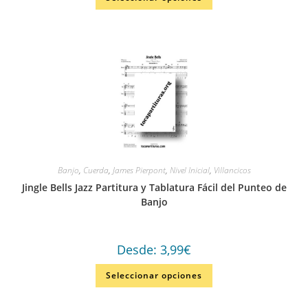
Banjo
,
Cuerda
,
James Pierpont
,
Nivel Inicial
,
Villancicos
Jingle Bells Jazz Partitura y Tablatura Fácil del Punteo de
Banjo
Desde:
3,99
€
Seleccionar opciones