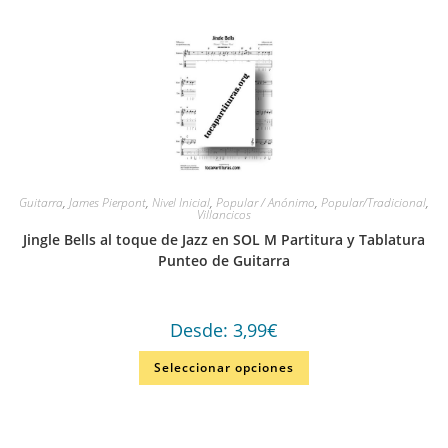
Guitarra
,
James Pierpont
,
Nivel Inicial
,
Popular / Anónimo
,
Popular/Tradicional
,
Villancicos
Jingle Bells al toque de Jazz en SOL M Partitura y Tablatura
Punteo de Guitarra
Desde:
3,99
€
Seleccionar opciones