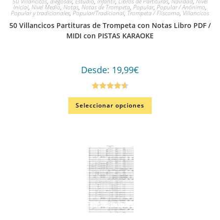
50 Villancicos
,
diegosax
,
Estudio
,
Infantil
,
Libros de Partituras
,
Navidad
,
Nivel
Inicial
,
Nivel Medio
,
Notas
,
Notas de Trompeta
,
Popular
,
Popular / Anónimo
,
Popular y tradicionales
,
Popular/Tradicional
,
Trompeta / Fliscorno
,
Villancicos
50 Villancicos Partituras de Trompeta con Notas Libro PDF /
MIDI con PISTAS KARAOKE
Desde:
19,99
€
Valorado en
Seleccionar opciones
4.67
de 5