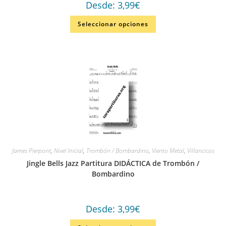
Desde:
3,99
€
Seleccionar opciones
James Pierpont
,
Nivel Inicial
,
Trombón / Bombardino
,
Viento Metal
,
Villancicos
Jingle Bells Jazz Partitura DIDÁCTICA de Trombón /
Bombardino
Desde:
3,99
€