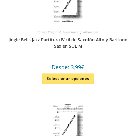
James Pierpont
,
Nivel Inicial
,
Villancicos
Jingle Bells Jazz Partitura Fácil de Saxofón Alto y Barítono
Sax en SOL M
Desde:
3,99
€
Seleccionar opciones