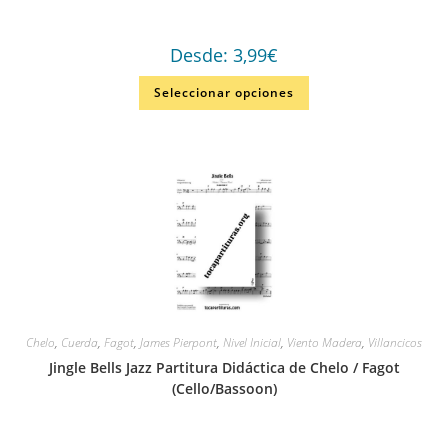
Desde:
3,99
€
Seleccionar opciones
Chelo
,
Cuerda
,
Fagot
,
James Pierpont
,
Nivel Inicial
,
Viento Madera
,
Villancicos
Jingle Bells Jazz Partitura Didáctica de Chelo / Fagot
(Cello/Bassoon)