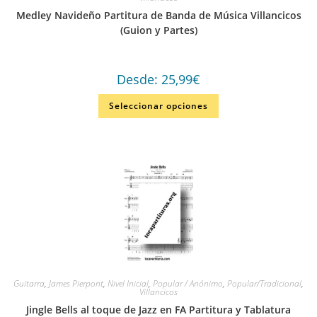
Medley Navideño Partitura de Banda de Música Villancicos
(Guion y Partes)
Desde:
25,99
€
Seleccionar opciones
Guitarra
,
James Pierpont
,
Nivel Inicial
,
Popular / Anónimo
,
Popular/Tradicional
,
Villancicos
Jingle Bells al toque de Jazz en FA Partitura y Tablatura