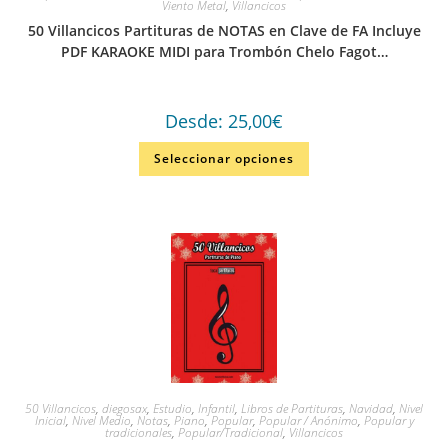
Viento Metal
,
Villancicos
50 Villancicos Partituras de NOTAS en Clave de FA Incluye
PDF KARAOKE MIDI para Trombón Chelo Fagot…
Desde:
25,00
€
Seleccionar opciones
50 Villancicos
,
diegosax
,
Estudio
,
Infantil
,
Libros de Partituras
,
Navidad
,
Nivel
Inicial
,
Nivel Medio
,
Notas
,
Piano
,
Popular
,
Popular / Anónimo
,
Popular y
tradicionales
,
Popular/Tradicional
,
Villancicos