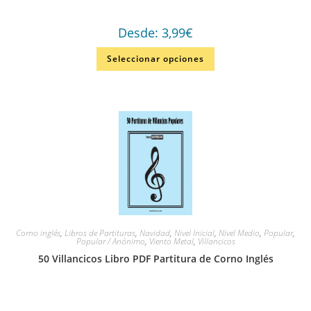
Desde:
3,99
€
Seleccionar opciones
Corno inglés
,
Libros de Partituras
,
Navidad
,
Nivel Inicial
,
Nivel Medio
,
Popular
,
Popular / Anónimo
,
Viento Metal
,
Villancicos
50 Villancicos Libro PDF Partitura de Corno Inglés