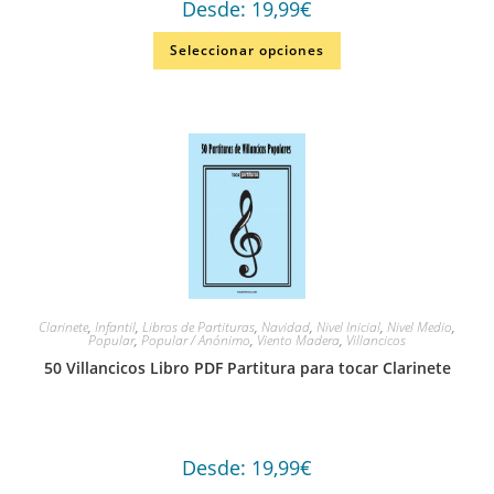
Desde:
19,99
€
Seleccionar opciones
Clarinete
,
Infantil
,
Libros de Partituras
,
Navidad
,
Nivel Inicial
,
Nivel Medio
,
Popular
,
Popular / Anónimo
,
Viento Madera
,
Villancicos
50 Villancicos Libro PDF Partitura para tocar Clarinete
Desde:
19,99
€