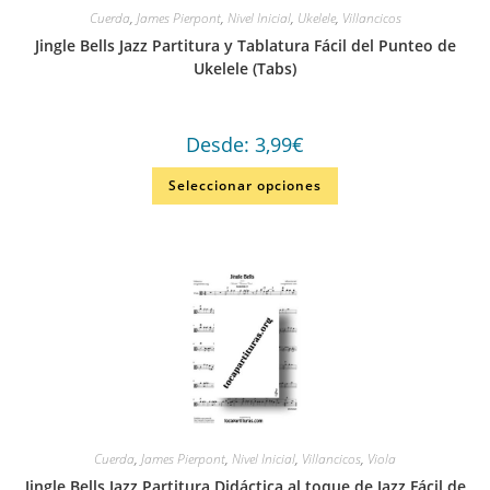
Cuerda
,
James Pierpont
,
Nivel Inicial
,
Ukelele
,
Villancicos
Jingle Bells Jazz Partitura y Tablatura Fácil del Punteo de
Ukelele (Tabs)
Desde:
3,99
€
Seleccionar opciones
Cuerda
,
James Pierpont
,
Nivel Inicial
,
Villancicos
,
Viola
Jingle Bells Jazz Partitura Didáctica al toque de Jazz Fácil de