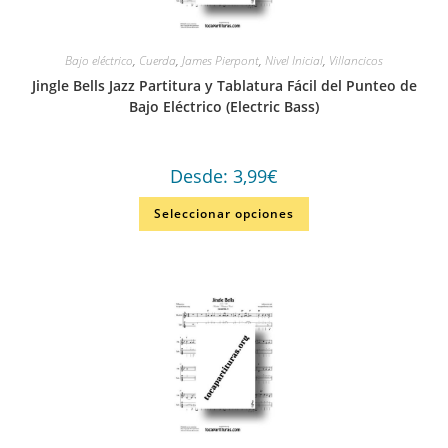
Bajo eléctrico
,
Cuerda
,
James Pierpont
,
Nivel Inicial
,
Villancicos
Jingle Bells Jazz Partitura y Tablatura Fácil del Punteo de
Bajo Eléctrico (Electric Bass)
Desde:
3,99
€
Seleccionar opciones