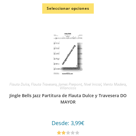
Seleccionar opciones
Flauta Dulce
,
Flauta Travesera
,
James Pierpont
,
Nivel Inicial
,
Viento Madera
,
Villancicos
Jingle Bells Jazz Partitura de Flauta Dulce y Travesera DO
MAYOR
Desde:
3,99
€