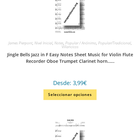
James Pierpont
,
Nivel Inicial
,
Notes
,
Popular / Anónimo
,
Popular/Tradicional
,
Villancicos
Jingle Bells Jazz in F Easy Notes Sheet Music for Violin Flute
Recorder Oboe Trumpet Clarinet horn……
Desde:
3,99
€
Seleccionar opciones