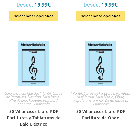
Desde:
19,99
€
Desde:
19,99
€
Seleccionar opciones
Seleccionar opciones
Bajo eléctrico
,
Cuerda
,
Infantil
,
Libros
Infantil
,
Libros de Partituras
,
Navidad
,
de Partituras
,
Navidad
,
Nivel Inicial
,
Nivel Inicial
,
Nivel Medio
,
Oboe
,
Nivel Medio
,
Popular
,
Popular /
Popular / Anónimo
,
Viento Madera
,
Anónimo
,
Villancicos
Villancicos
50 Villancicos Libro PDF
50 Villancicos Libro PDF
Partituras y Tablaturas de
Partitura de Oboe
Bajo Eléctrico