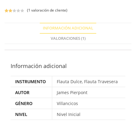
(
1
valoración de cliente)
Valo
1
rado
INFORMACIÓN ADICIONAL
con
2.00
VALORACIONES (1)
de 5
en
bas
e a
valor
Información adicional
ación
de
un
INSTRUMENTO
Flauta Dulce, Flauta Travesera
client
e
AUTOR
James Pierpont
GÉNERO
Villancicos
NIVEL
Nivel Inicial