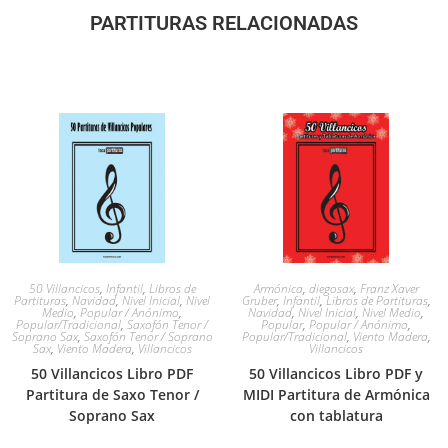
PARTITURAS RELACIONADAS
50 Villancicos
,
Infantil
,
Libros de
Armónica
,
diegosax
,
Franz Xaver
Partituras
,
Navidad
,
Nivel Inicial
,
Nivel
Gruber
,
Infantil
,
Libros de Partituras
,
Medio
,
Popular / Anónimo
,
Navidad
,
Nivel Inicial
,
Nivel Medio
,
Popular/Tradicional
,
Saxofón Tenor /
Popular
,
Popular / Anónimo
,
Soprano Sax
,
Saxofón Tenor / Soprano
Popular/Tradicional
,
Viento Madera
,
Sax
,
Viento Madera
,
Villancicos
Villancicos
50 Villancicos Libro PDF
50 Villancicos Libro PDF y
Partitura de Saxo Tenor /
MIDI Partitura de Armónica
Soprano Sax
con tablatura