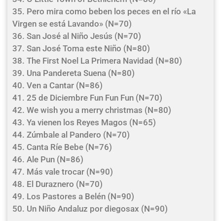
35. Pero mira como beben los peces en el río «La
Virgen se está Lavando» (N=70)
36. San José al Niño Jesús (N=70)
37. San José Toma este Niño (N=80)
38. The First Noel La Primera Navidad (N=80)
39. Una Pandereta Suena (N=80)
40. Ven a Cantar (N=86)
41. 25 de Diciembre Fun Fun Fun (N=70)
42. We wish you a merry christmas (N=80)
43. Ya vienen los Reyes Magos (N=65)
44. Zúmbale al Pandero (N=70)
45. Canta Ríe Bebe (N=76)
46. Ale Pun (N=86)
47. Más vale trocar (N=90)
48. El Duraznero (N=70)
49. Los Pastores a Belén (N=90)
50. Un Niño Andaluz por diegosax (N=90)