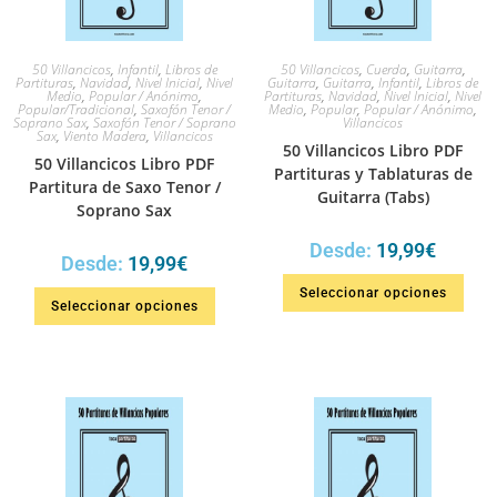
50 Villancicos
,
Infantil
,
Libros de
50 Villancicos
,
Cuerda
,
Guitarra
,
Partituras
,
Navidad
,
Nivel Inicial
,
Nivel
Guitarra
,
Guitarra
,
Infantil
,
Libros de
Medio
,
Popular / Anónimo
,
Partituras
,
Navidad
,
Nivel Inicial
,
Nivel
Popular/Tradicional
,
Saxofón Tenor /
Medio
,
Popular
,
Popular / Anónimo
,
Soprano Sax
,
Saxofón Tenor / Soprano
Villancicos
Sax
,
Viento Madera
,
Villancicos
50 Villancicos Libro PDF
50 Villancicos Libro PDF
Partituras y Tablaturas de
Partitura de Saxo Tenor /
Guitarra (Tabs)
Soprano Sax
Desde:
19,99
€
Desde:
19,99
€
Seleccionar opciones
Seleccionar opciones