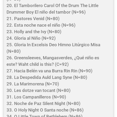
20. El Tamborilero Carol Of the Drum The Little
Drummer Boy El niño del tambor (N=96)
21. Pastores Venid (N=80)
22. Esta noche nace el niño (N=96)
23. Holly and the Ivy (N=80)
24. Gloria al Niño (N=92)
25. Gloria In Excelsis Deo Himno Litúrgico Misa
(N=80)
26. Greensleeves, Mangasverdes, ¿Qué niño es
este? Waht child is this? (C=92)
27. Hacia Belén va una Burra Rin Rin (N=90)
28. La Despedida Auld Lang Syne (N=80)
29. La Marimorena (N=70)
30. Les dotze van tocant (N=80)
31. Los Campanilleros (N=90)
32. Noche de Paz Silent Night (N=80)
33. O Holy Night O Santa noche (N=86)
34. O Little Town of Bethlehem (N=86)