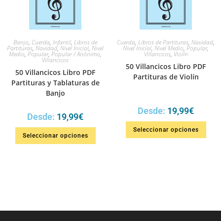
Banjo
,
Cuerda
,
Infantil
,
Libros de
Cuerda
,
Libros de Partituras
,
Navidad
,
Partituras
,
Navidad
,
Nivel Inicial
,
Nivel
Nivel Inicial
,
Nivel Medio
,
Popular
,
Medio
,
Popular
,
Popular / Anónimo
,
Villancicos
,
Violín
Villancicos
50 Villancicos Libro PDF
50 Villancicos Libro PDF
Partituras de Violín
Partituras y Tablaturas de
Banjo
Desde:
19,99
€
Desde:
19,99
€
Seleccionar opciones
Seleccionar opciones