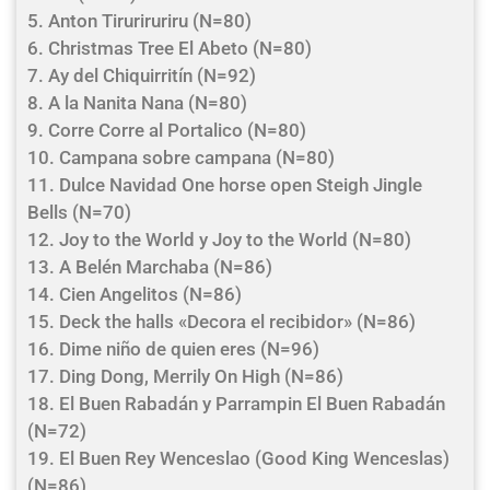
5. Anton Tiruriruriru (N=80)
6. Christmas Tree El Abeto (N=80)
7. Ay del Chiquirritín (N=92)
8. A la Nanita Nana (N=80)
9. Corre Corre al Portalico (N=80)
10. Campana sobre campana (N=80)
11. Dulce Navidad One horse open Steigh Jingle
Bells (N=70)
12. Joy to the World y Joy to the World (N=80)
13. A Belén Marchaba (N=86)
14. Cien Angelitos (N=86)
15. Deck the halls «Decora el recibidor» (N=86)
16. Dime niño de quien eres (N=96)
17. Ding Dong, Merrily On High (N=86)
18. El Buen Rabadán y Parrampin El Buen Rabadán
(N=72)
19. El Buen Rey Wenceslao (Good King Wenceslas)
(N=86)