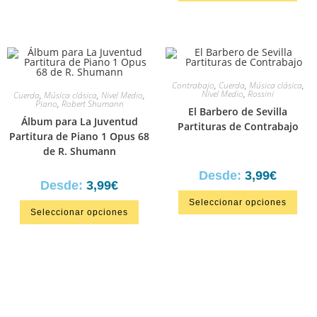
Contrabajo
,
Cuerda
,
Música clásica
,
Nivel Medio
,
Rossini
Cuerda
,
Música clásica
,
Nivel Medio
,
Piano
,
Robert Shumann
El Barbero de Sevilla
Álbum para La Juventud
Partituras de Contrabajo
Partitura de Piano 1 Opus 68
de R. Shumann
Desde:
3,99
€
Desde:
3,99
€
Seleccionar opciones
Seleccionar opciones