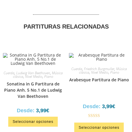
PARTITURAS RELACIONADAS
Cuerda
,
Friedrich Burgmuller
,
Música
clásica
,
Nivel Medio
,
Piano
Cuerda
,
Ludwig Van Beethoven
,
Música
clásica
,
Nivel Medio
,
Piano
Arabesque Partitura de Piano
Sonatina in G Partitura de
Piano Anh. 5 No.1 de Ludwig
Van Beethoven
Desde:
3,99
€
Desde:
3,99
€
Seleccionar opciones
Valorado en
Seleccionar opciones
5.00
de 5