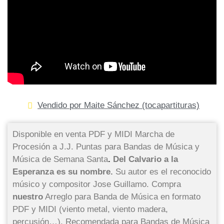
Vendido por Maite Sánchez (tocapartituras)
Disponible en venta PDF y MIDI Marcha de
Procesión a J.J. Puntas para Bandas de Música y
Música de Semana Santa
.
Del Calvario a la
Esperanza es su nombre.
Su autor es el reconocido
músico y compositor Jose Guillamo. Compra
nuestro
Arreglo para Banda de Música en formato
PDF y MIDI (viento metal, viento madera,
percusión…). Recomendada para Bandas de Música