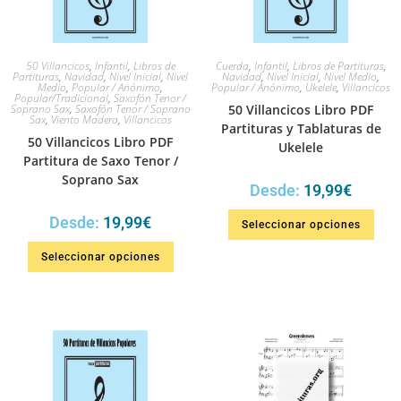
50 Villancicos
,
Infantil
,
Libros de
Cuerda
,
Infantil
,
Libros de Partituras
,
Partituras
,
Navidad
,
Nivel Inicial
,
Nivel
Navidad
,
Nivel Inicial
,
Nivel Medio
,
Medio
,
Popular / Anónimo
,
Popular / Anónimo
,
Ukelele
,
Villancicos
Popular/Tradicional
,
Saxofón Tenor /
Soprano Sax
,
Saxofón Tenor / Soprano
50 Villancicos Libro PDF
Sax
,
Viento Madera
,
Villancicos
Partituras y Tablaturas de
50 Villancicos Libro PDF
Ukelele
Partitura de Saxo Tenor /
Soprano Sax
Desde:
19,99
€
Desde:
19,99
€
Seleccionar opciones
Seleccionar opciones