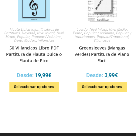
Flauta Dulce
,
Infantil
,
Libros de
Cuerda
,
Nivel Inicial
,
Nivel Medio
,
Partituras
,
Navidad
,
Nivel Inicial
,
Nivel
Piano
,
Popular / Anónimo
,
Popular y
Medio
,
Popular
,
Popular / Anónimo
,
tradicionales
,
Popular/Tradicional
,
Viento Madera
,
Villancicos
Villancicos
50 Villancicos Libro PDF
Greensleeves (Mangas
Partitura de Flauta Dulce o
verdes) Partitura de Piano
Flauta de Pico
Fácil
Desde:
19,99
€
Desde:
3,99
€
Seleccionar opciones
Seleccionar opciones