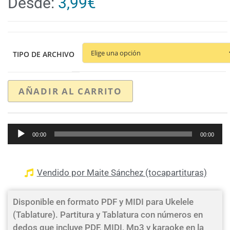
Desde:
3,99
€
TIPO DE ARCHIVO
AÑADIR AL CARRITO
Reproductor
00:00
00:00
de
audio
Vendido por Maite Sánchez (tocapartituras)
Disponible en formato PDF y MIDI para Ukelele
(Tablature). Partitura y Tablatura con números en
dedos que incluye PDF, MIDI, Mp3 y karaoke en la