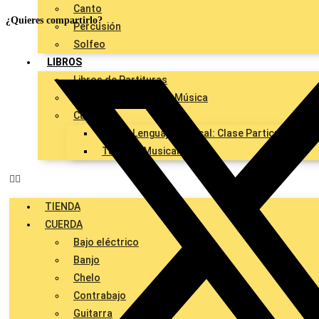
Canto
¿Quieres compartirlo?
Percusión
Solfeo
LIBROS
Libros de Partituras
Libros para Aprender Música
Cursos
Curso Lenguaje Musical: Clase Particular + As
Talleres Musicales
TIENDA
CUERDA
Bajo eléctrico
Banjo
Chelo
Contrabajo
Guitarra