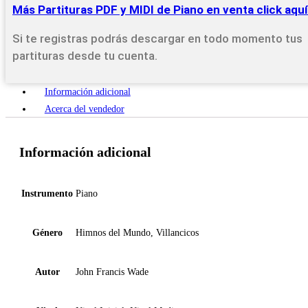
Más Partituras PDF y MIDI de Piano en venta click aqu
Si te registras podrás descargar en todo momento tus
partituras desde tu cuenta.
Información adicional
Acerca del vendedor
Información adicional
Instrumento
Piano
Género
Himnos del Mundo, Villancicos
Autor
John Francis Wade