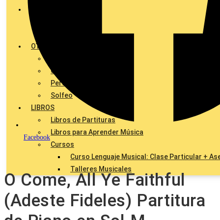
NOTAS/NOTES
Notas
Notes
OTROS
Batería
Canto
Percusión
Solfeo
LIBROS
Libros de Partituras
Libros para Aprender Música
Facebook
Cursos
Curso Lenguaje Musical: Clase Particular + As
Talleres Musicales
O Come, All Ye Faithful
(Adeste Fideles) Partitura