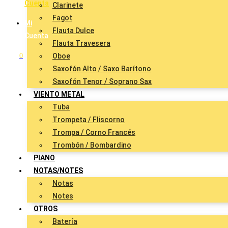
Cuenta
Clarinete
Fagot
Mi
Flauta Dulce
Cuenta
Flauta Travesera
0
Oboe
Saxofón Alto / Saxo Barítono
Saxofón Tenor / Soprano Sax
VIENTO METAL
Tuba
Trompeta / Fliscorno
Trompa / Corno Francés
Trombón / Bombardino
PIANO
NOTAS/NOTES
Notas
Notes
OTROS
Batería