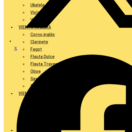
Ukelele
Viola
Violín
VIENTO MADERA
Corno inglés
Clarinete
X
Fagot
Flauta Dulce
Flauta Travesera
Oboe
Saxofón Alto / Saxo Barítono
Saxofón Tenor / Soprano Sax
VIENTO METAL
Tuba
Trompeta / Fliscorno
Trompa / Corno Francés
Trombón / Bombardino
PIANO