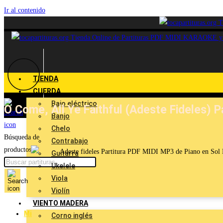
Ir al contenido
TIENDA
CUERDA
Bajo eléctrico
O Come, All Ye Faithful (Adeste Fideles) P
Banjo
Chelo
Búsqueda de
Contrabajo
productos
Guitarra
Ukelele
Viola
Violín
VIENTO MADERA
Mi
Corno inglés