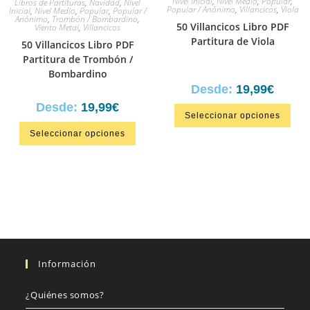
Nivel Inicial
,
Nivel Medio
,
Popular
,
Libros de Partituras
,
Navidad
,
Nivel
Popular / Anónimo
,
Villancicos
,
Viola
Inicial
,
Nivel Medio
,
Popular
,
Popular /
Anónimo
,
Trombón / Bombardino
,
50 Villancicos Libro PDF
Viento Metal
,
Villancicos
Partitura de Viola
50 Villancicos Libro PDF
Partitura de Trombón /
Bombardino
Desde:
19,99
€
Desde:
19,99
€
Seleccionar opciones
Seleccionar opciones
Información
¿Quiénes somos?