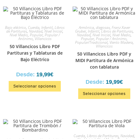
Bajo eléctrico
,
Cuerda
,
Infantil
,
Libros
Armónica
,
diegosax
,
Franz Xaver
de Partituras
,
Navidad
,
Nivel Inicial
,
Gruber
,
Infantil
,
Libros de Partituras
,
Nivel Medio
,
Popular
,
Popular /
Navidad
,
Nivel Inicial
,
Nivel Medio
,
Anónimo
,
Villancicos
Popular
,
Popular / Anónimo
,
Popular/Tradicional
,
Viento Madera
,
50 Villancicos Libro PDF
Villancicos
Partituras y Tablaturas de
50 Villancicos Libro PDF y
Bajo Eléctrico
MIDI Partitura de Armónica
con tablatura
Desde:
19,99
€
Desde:
19,99
€
Seleccionar opciones
Seleccionar opciones
Cuerda
,
Libros de Partituras
,
Navidad
,