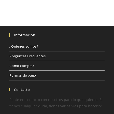
Información
¿Quiénes somos?
Preguntas Frecuentes
Cómo comprar
Formas de pago
Contacto
Ponte en contacto con nosotros para lo que quieras. Si
tienes cualquier duda, tienes varias vías para hacerlo: