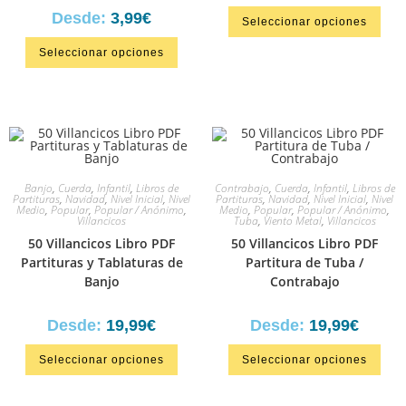
Desde:
3,99
€
Seleccionar opciones
Seleccionar opciones
Banjo
,
Cuerda
,
Infantil
,
Libros de
Contrabajo
,
Cuerda
,
Infantil
,
Libros de
Partituras
,
Navidad
,
Nivel Inicial
,
Nivel
Partituras
,
Navidad
,
Nivel Inicial
,
Nivel
Medio
,
Popular
,
Popular / Anónimo
,
Medio
,
Popular
,
Popular / Anónimo
,
Villancicos
Tuba
,
Viento Metal
,
Villancicos
50 Villancicos Libro PDF
50 Villancicos Libro PDF
Partituras y Tablaturas de
Partitura de Tuba /
Banjo
Contrabajo
Desde:
19,99
€
Desde:
19,99
€
Seleccionar opciones
Seleccionar opciones