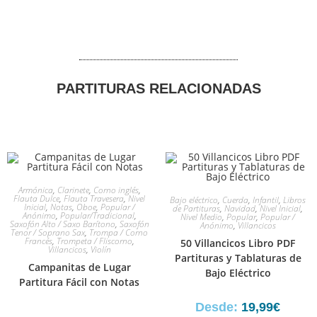
PARTITURAS RELACIONADAS
Armónica
,
Clarinete
,
Corno inglés
,
Flauta Dulce
,
Flauta Travesera
,
Nivel
Bajo eléctrico
,
Cuerda
,
Infantil
,
Libros
Inicial
,
Notas
,
Oboe
,
Popular /
de Partituras
,
Navidad
,
Nivel Inicial
,
Anónimo
,
Popular/Tradicional
,
Nivel Medio
,
Popular
,
Popular /
Saxofón Alto / Saxo Barítono
,
Saxofón
Anónimo
,
Villancicos
Tenor / Soprano Sax
,
Trompa / Corno
Francés
,
Trompeta / Fliscorno
,
50 Villancicos Libro PDF
Villancicos
,
Violín
Partituras y Tablaturas de
Campanitas de Lugar
Bajo Eléctrico
Partitura Fácil con Notas
Desde:
19,99
€