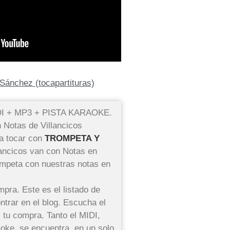
Sánchez (tocapartituras)
IDI + MP3 + PISTA KARAOKE.
n Notas de Villancicos
ra tocar con
TROMPETA Y
llancicos van con Notas en
ompeta con nuestras notas en
mpra. Este es el listado de
ntrar en el blog. Escucha el
z tu compra. Tanto el MIDI,
oke, se encuentra, en un solo