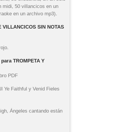
n midi, 50 villancicos en un
araoke en un archivo mp3).
E VILLANCICOS SIN NOTAS
rojo.
DI para TROMPETA Y
Libro PDF
l Ye Faithful y Venid Fieles
high, Ángeles cantando están