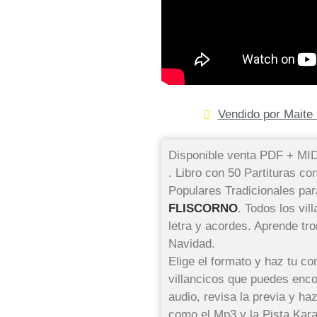
Vendido por Maite 
Disponible venta PDF + M
. Libro con 50 Partituras co
Populares Tradicionales pa
FLISCORNO
. Todos los vi
letra y acordes. Aprende tr
Navidad.
Elige el formato y haz tu co
villancicos que puedes enco
audio, revisa la previa y ha
como el Mp3 y la Pista Kara