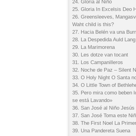
24. Gloria al Niño
25. Gloria In Excelsis Deo 
26. Greensleeves, Mangasv
Waht child is this?
27. Hacia Belén va una Burr
28. La Despedida Auld Lan
29. La Marimorena
30. Les dotze van tocant
31. Los Campanilleros
32. Noche de Paz – Silent N
33. O Holy Night O Santa n
34. O Little Town of Bethle
35. Pero mira como beben lo
se está Lavando»
36. San José al Niño Jesús
37. San José Toma este Ni
38. The First Noel La Prime
39. Una Pandereta Suena