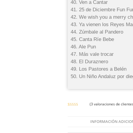
40. Ven a Cantar
41. 25 de Diciembre Fun Fu
42. We wish you a merry ch
43. Ya vienen los Reyes M
44. Zúmbale al Pandero
45. Canta Ríe Bebe
46. Ale Pun
47. Más vale trocar
48. El Duraznero
49. Los Pastores a Belén
50. Un Niño Andaluz por di
(
3
valoraciones de cliente
Valorado
3
con
4.67
de
5 en base a
INFORMACIÓN ADICIO
valoraciones
de clientes