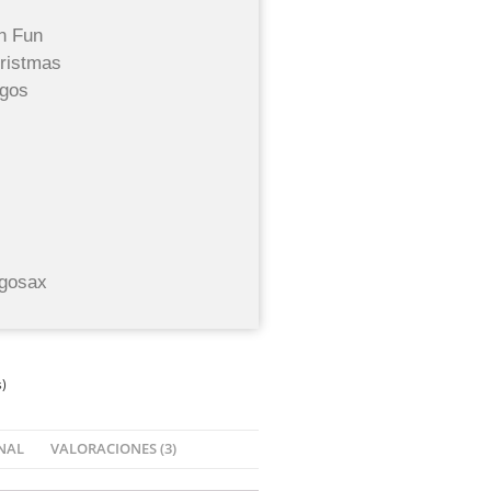
n Fun
ristmas
agos
egosax
s)
NAL
VALORACIONES (3)