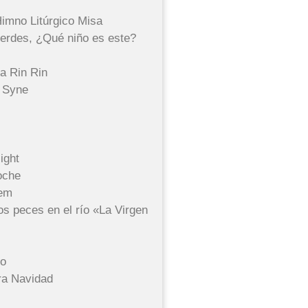
Himno Litúrgico Misa
erdes, ¿Qué niño es este?
a Rin Rin
g Syne
ight
oche
hem
s peces en el río «La Virgen
ño
ra Navidad