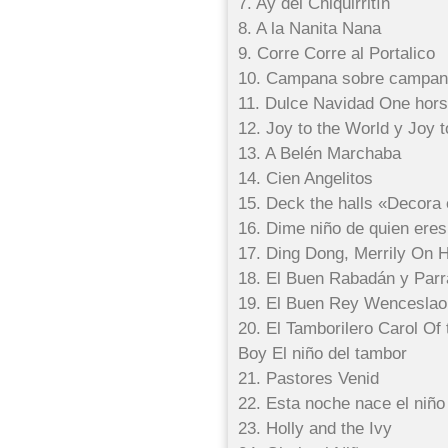
7. Ay del Chiquirritín
8. A la Nanita Nana
9. Corre Corre al Portalico
10. Campana sobre campa
11. Dulce Navidad One horse
12. Joy to the World y Joy 
13. A Belén Marchaba
14. Cien Angelitos
15. Deck the halls «Decora 
16. Dime niño de quien eres
17. Ding Dong, Merrily On 
18. El Buen Rabadán y Par
19. El Buen Rey Wenceslao
20. El Tamborilero Carol Of
Boy El niño del tambor
21. Pastores Venid
22. Esta noche nace el niño
23. Holly and the Ivy