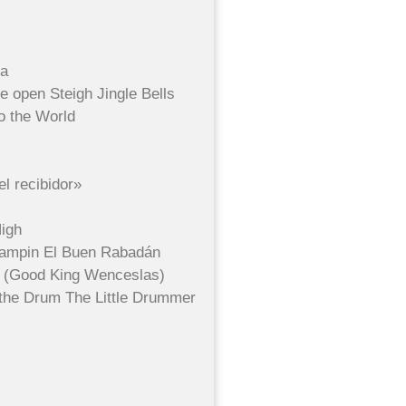
na
 open Steigh Jingle Bells
to the World
el recibidor»
High
rampin El Buen Rabadán
 (Good King Wenceslas)
 the Drum The Little Drummer