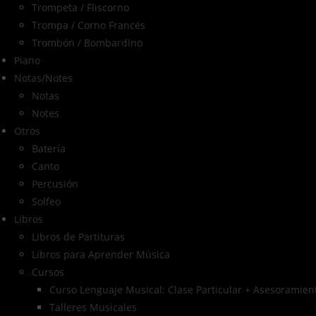
Trompeta / Fliscorno
Trompa / Corno Francés
Trombón / Bombardino
Piano
Notas/Notes
Notas
Notes
Otros
Batería
Canto
Percusión
Solfeo
Libros
Libros de Partituras
Libros para Aprender Música
Cursos
Curso Lenguaje Musical: Clase Particular + Asesoramient
Talleres Musicales