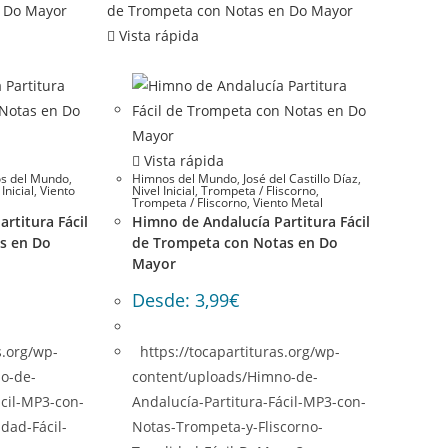
variantes.
variantes.
Vista rápida
Las
Las
opciones
opciones
se
se
pueden
pueden
elegir
elegir
Vista rápida
en
en
s del Mundo
,
Himnos del Mundo
,
José del Castillo Díaz
,
la
Inicial
,
Viento
Nivel Inicial
,
Trompeta / Fliscorno
,
la
Trompeta / Fliscorno
,
Viento Metal
página
rtitura Fácil
Himno de Andalucía Partitura Fácil
página
de
as en Do
de Trompeta con Notas en Do
de
producto
Mayor
producto
Desde:
3,99
€
s.org/wp-
https://tocapartituras.org/wp-
o-de-
content/uploads/Himno-de-
́cil-MP3-con-
Andalucía-Partitura-Fácil-MP3-con-
dad-Fácil-
Notas-Trompeta-y-Fliscorno-