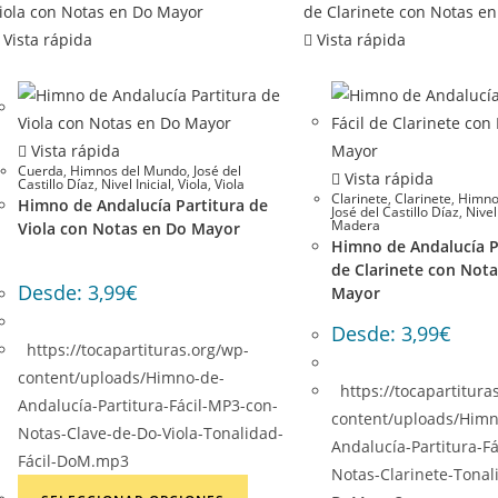
opciones
Vista rápida
Vista rápida
se
pueden
elegir
en
Vista rápida
la
Cuerda
,
Himnos del Mundo
,
José del
Vista rápida
página
Castillo Díaz
,
Nivel Inicial
,
Viola
,
Viola
Clarinete
,
Clarinete
,
Himno
Himno de Andalucía Partitura de
de
José del Castillo Díaz
,
Nivel 
Madera
Viola con Notas en Do Mayor
producto
Himno de Andalucía Pa
de Clarinete con Not
Desde:
3,99
€
Mayor
Desde:
3,99
€
https://tocapartituras.org/wp-
content/uploads/Himno-de-
https://tocapartitura
Andalucía-Partitura-Fácil-MP3-con-
content/uploads/Himn
Notas-Clave-de-Do-Viola-Tonalidad-
Andalucía-Partitura-Fa
Fácil-DoM.mp3
Notas-Clarinete-Tonali
Este