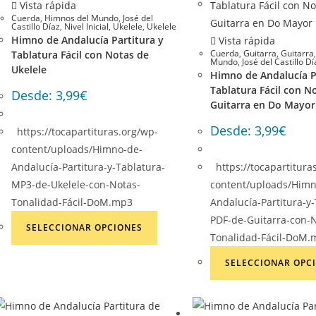
Vista rápida
Cuerda
,
Himnos del Mundo
,
José del
Castillo Díaz
,
Nivel Inicial
,
Ukelele
,
Ukelele
Himno de Andalucía Partitura y
Vista rápida
Cuerda
,
Guitarra
,
Guitarra
Tablatura Fácil con Notas de
Mundo
,
José del Castillo Dí
Ukelele
Himno de Andalucía P
Tablatura Fácil con N
Desde:
3,99
€
Guitarra en Do Mayor
Desde:
3,99
€
https://tocapartituras.org/wp-
content/uploads/Himno-de-
Andalucía-Partitura-y-Tablatura-
https://tocapartitura
MP3-de-Ukelele-con-Notas-
content/uploads/Himn
Tonalidad-Fácil-DoM.mp3
Andalucía-Partitura-y
Este
PDF-de-Guitarra-con-
SELECCIONAR OPCIONES
producto
Tonalidad-Fácil-DoM
tiene
SELECCIONAR OPC
múltiples
variantes.
Las