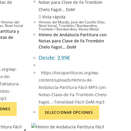
Vista rápida
,
Himnos del
Himnos del Mundo
,
José del Castillo Díaz
,
az
,
Nivel Inicial
Nivel Inicial
,
Trombón / Bombardino
,
Trombón / Bombardino
,
Viento Metal
artitura y
Himno de Andalucía Partitura con
otas de
Notas para Clave de Fa Trombón
Chelo Fagot… DoM
Desde:
3,99
€
s.org/wp-
https://tocapartituras.org/wp-
o-de-
content/uploads/Himno-de-
-Tablatura-
Andalucía-Partitura-Fácil-MP3-con-
Notas-
Notas-Clava-de-Fa-Trombón-Chelo-
.mp3
Fagot...-Tonalidad-Fácil-DoM.mp3
Este
Este
IONES
producto
SELECCIONAR OPCIONES
producto
tiene
tiene
múltiples
múltiples