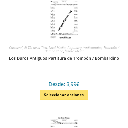
Carnaval
,
El Tío de la Tiza
,
Nivel Medio
,
Popular y tradicionales
,
Trombón /
Bombardino
,
Viento Metal
Los Duros Antiguos Partitura de Trombón / Bombardino
Desde:
3,99
€
Seleccionar opciones