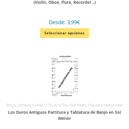
(Violín, Oboe, Flute, Recorder…)
Desde:
3,99
€
Seleccionar opciones
Banjo
,
Carnaval
,
Cuerda
,
El Tío de la Tiza
,
Nivel Medio
,
Popular y tradicionales
Los Duros Antiguos Partitura y Tablatura de Banjo en Sol
Menor