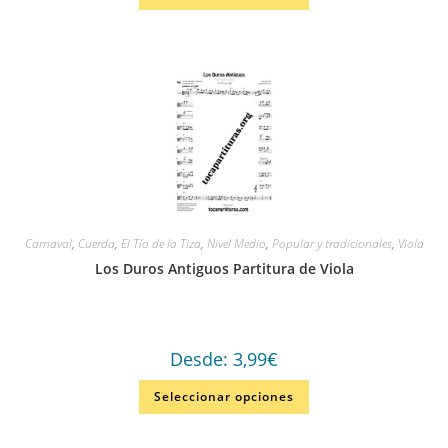
Carnaval
,
Cuerda
,
El Tío de la Tiza
,
Nivel Medio
,
Popular y tradicionales
,
Viola
Los Duros Antiguos Partitura de Viola
Desde:
3,99
€
Seleccionar opciones