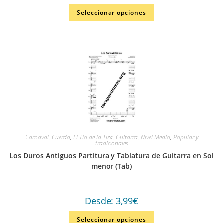
Seleccionar opciones
Carnaval
,
Cuerda
,
El Tío de la Tiza
,
Guitarra
,
Nivel Medio
,
Popular y
tradicionales
Los Duros Antiguos Partitura y Tablatura de Guitarra en Sol
menor (Tab)
Desde:
3,99
€
Seleccionar opciones