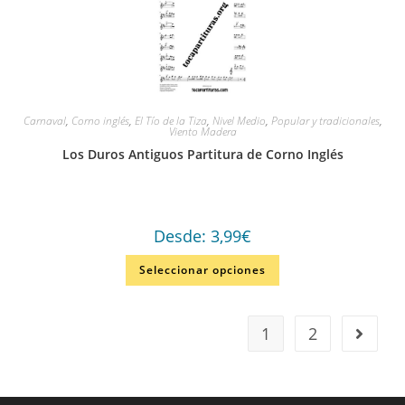
Carnaval
,
Corno inglés
,
El Tío de la Tiza
,
Nivel Medio
,
Popular y tradicionales
,
Viento Madera
Los Duros Antiguos Partitura de Corno Inglés
Desde:
3,99
€
Seleccionar opciones
1
2