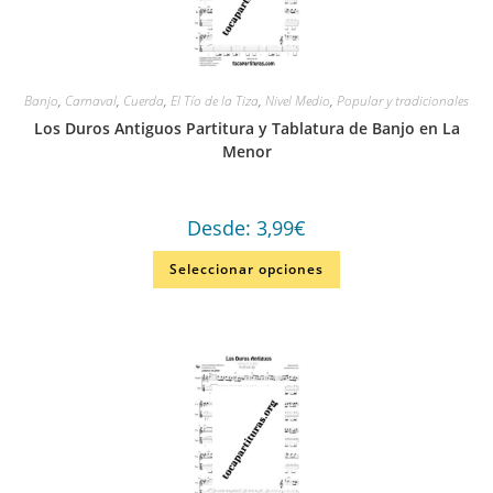
Banjo
,
Carnaval
,
Cuerda
,
El Tío de la Tiza
,
Nivel Medio
,
Popular y tradicionales
Los Duros Antiguos Partitura y Tablatura de Banjo en La
Menor
Desde:
3,99
€
Seleccionar opciones