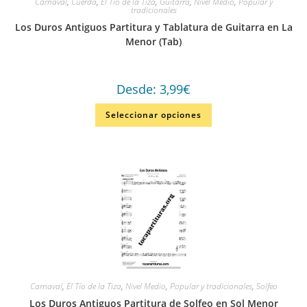
Carnaval
,
Cuerda
,
El Tío de la Tiza
,
Guitarra
,
Nivel Medio
,
Popular y
tradicionales
Los Duros Antiguos Partitura y Tablatura de Guitarra en La
Menor (Tab)
Desde:
3,99
€
Seleccionar opciones
Carnaval
,
El Tío de la Tiza
,
Nivel Medio
,
Popular y tradicionales
,
Solfeo
Los Duros Antiguos Partitura de Solfeo en Sol Menor