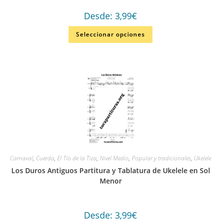
Desde:
3,99
€
Seleccionar opciones
Carnaval
,
Cuerda
,
El Tío de la Tiza
,
Nivel Medio
,
Popular y tradicionales
,
Ukelele
Los Duros Antiguos Partitura y Tablatura de Ukelele en Sol
Menor
Desde:
3,99
€