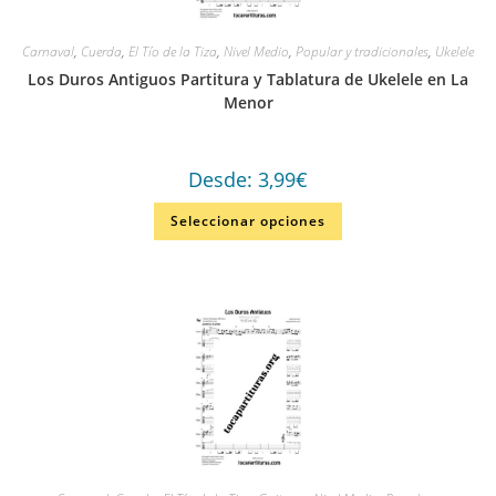
Carnaval
,
Cuerda
,
El Tío de la Tiza
,
Nivel Medio
,
Popular y tradicionales
,
Ukelele
Los Duros Antiguos Partitura y Tablatura de Ukelele en La
Menor
Desde:
3,99
€
Seleccionar opciones