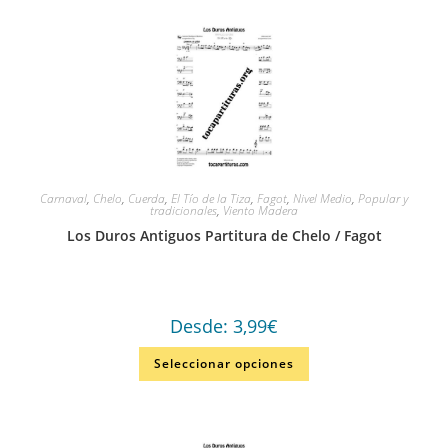
Carnaval
,
Chelo
,
Cuerda
,
El Tío de la Tiza
,
Fagot
,
Nivel Medio
,
Popular y
tradicionales
,
Viento Madera
Los Duros Antiguos Partitura de Chelo / Fagot
Desde:
3,99
€
Seleccionar opciones