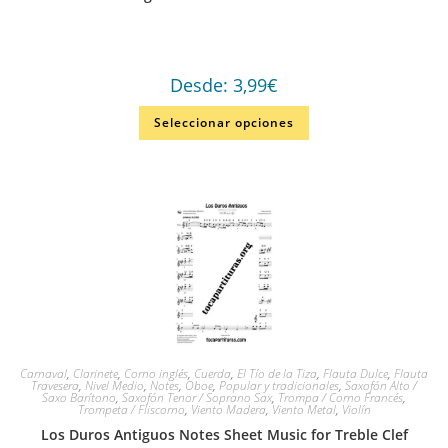
Desde:
3,99
€
Seleccionar opciones
Carnaval
,
Clarinete
,
Corno inglés
,
Cuerda
,
El Tío de la Tiza
,
Flauta Dulce
,
Flauta
Travesera
,
Nivel Medio
,
Notes
,
Oboe
,
Popular y tradicionales
,
Saxofón Alto /
Saxo Barítono
,
Saxofón Tenor / Soprano Sax
,
Trompa / Corno Francés
,
Trompeta / Fliscorno
,
Viento Madera
,
Viento Metal
,
Violín
Los Duros Antiguos Notes Sheet Music for Treble Clef