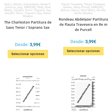
Autor
,
Género
,
Instrumento
,
James P.
Flauta Travesera
,
Flauta Travesera
,
Johnson
,
Jazz
,
KARAOKE
,
Nivel
,
Nivel
Género
,
Henry Purcell
,
KARAOKE
,
Medio
,
Saxofón Tenor / Soprano Sax
,
Música clásica
,
Nivel Medio
,
Rondó
,
Saxofón Tenor / Soprano Sax
,
Viento
Viento Madera
Madera
Rondeau Abdelazer Partitura
The Charleston Partitura de
de Flauta Travesera en Re m
Saxo Tenor / Soprano Sax
de Purcell
Desde:
3,99
€
Desde:
3,99
€
Seleccionar opciones
Seleccionar opciones