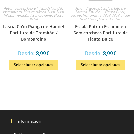
Autor
,
Género
,
Georg Friedrich Händel
,
Autor
,
diegosax
,
Escalas, Ritmo y
Instrumento
,
Música clásica
,
Nivel
,
Nivel
Lectura, Estudio...
,
Flauta Dulce
,
Inicial
,
Trombón / Bombardino
,
Viento
Género
,
Instrumento
,
Nivel
,
Nivel Inicial
,
Metal
Nivel Medio
,
Viento Madera
Lascia Ch’io Pianga de Handel
Escala Patrón Estudio en
Partitura de Trombón /
Semicorcheas Partitura de
Bombardino
Flauta Dulce
Desde:
3,99
€
Desde:
3,99
€
Seleccionar opciones
Seleccionar opciones
Información