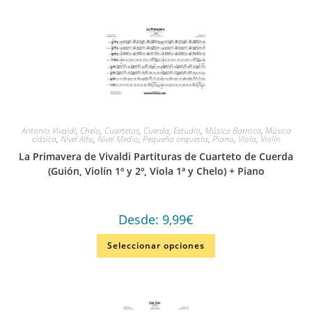
Antonio Vivaldi
,
Chelo
,
Cuartetos
,
Cuerda
,
Estudio
,
Música Barroca
,
Música
clásica
,
Nivel Alto
,
Nivel Medio
,
Pequeña orquesta
,
Piano
,
Viola
,
Violín
La Primavera de Vivaldi Partituras de Cuarteto de Cuerda
(Guión, Violín 1º y 2º, Viola 1ª y Chelo) + Piano
Desde:
9,99
€
Seleccionar opciones