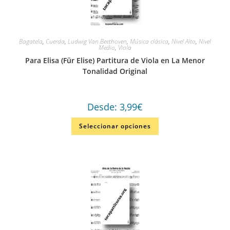
Bagatela
,
Cuerda
,
Ludwig Van Beethoven
,
Música clásica
,
Nivel Alto
,
Nivel
Medio
,
Viola
Para Elisa (Für Elise) Partitura de Viola en La Menor
Tonalidad Original
Desde:
3,99
€
Seleccionar opciones