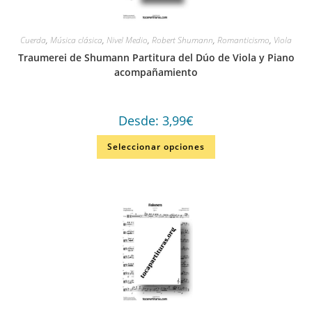
Cuerda
,
Música clásica
,
Nivel Medio
,
Robert Shumann
,
Romanticismo
,
Viola
Traumerei de Shumann Partitura del Dúo de Viola y Piano
acompañamiento
Desde:
3,99
€
Seleccionar opciones