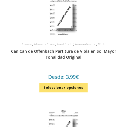
Cuerda
,
Música clásica
,
Nivel Inicial
,
Romanticismo
,
Viola
Can Can de Offenbach Partitura de Viola en Sol Mayor
Tonalidad Original
Desde:
3,99
€
Seleccionar opciones