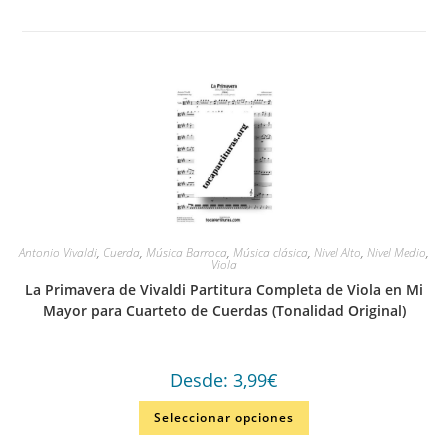
Antonio Vivaldi
,
Cuerda
,
Música Barroca
,
Música clásica
,
Nivel Alto
,
Nivel Medio
,
Viola
La Primavera de Vivaldi Partitura Completa de Viola en Mi
Mayor para Cuarteto de Cuerdas (Tonalidad Original)
Desde:
3,99
€
Seleccionar opciones