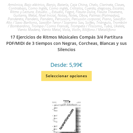
Armónica
,
Bajo eléctrico
,
Banjo
,
Batería
,
Caja China
,
Chelo
,
Clarinete
,
Claves
,
Contrabajo
,
Corno Inglés
,
Corno inglés
,
Crótalos
,
Cuerda
,
diegosax
,
Escalas,
Ritmo y Lectura, Estudio...
,
Estudio
,
Fagot
,
Flauta Dulce
,
Flauta Travesera
,
Guitarra
,
Metal
,
Nivel Inicial
,
Notas
,
Notes
,
Oboe
,
Palmas (Palmadas)
,
Pandereta
,
Pandero
,
Pandero
,
Percusión
,
Percusión corporal
,
Piano
,
Saxofón
Alto / Saxo Barítono
,
Saxofón Tenor / Soprano Sax
,
Solfeo
,
Triángulo
,
Trombón
/ Bombardino
,
Trompa / Corno Francés
,
Trompeta / Fliscorno
,
Tuba
,
Ukelele
,
Viento Madera
,
Viento Metal
,
Viola
,
Violín
,
Xilófono / Metalófono
17 Ejercicios de Ritmos Músicales Compás 3/4 Partitura
PDF/MIDI de 3 tiempos con Negras, Corcheas, Blancas y sus
Silencios
Desde:
5,99
€
Seleccionar opciones