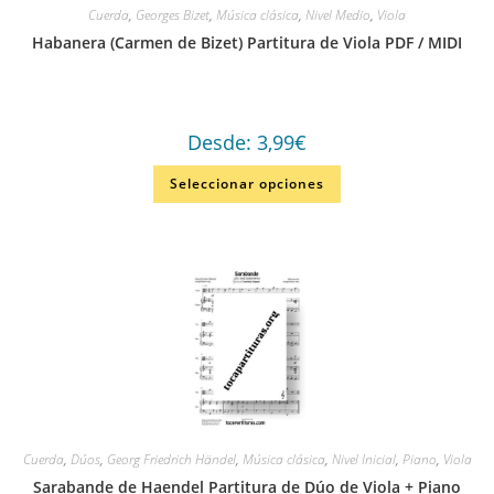
Cuerda
,
Georges Bizet
,
Música clásica
,
Nivel Medio
,
Viola
Habanera (Carmen de Bizet) Partitura de Viola PDF / MIDI
Desde:
3,99
€
Seleccionar opciones
Cuerda
,
Dúos
,
Georg Friedrich Händel
,
Música clásica
,
Nivel Inicial
,
Piano
,
Viola
Sarabande de Haendel Partitura de Dúo de Viola + Piano