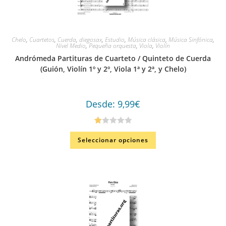
Chelo
,
Cuartetos
,
Cuerda
,
diegosax
,
Estudio
,
Música clásica
,
Música Sinfónica
,
Nivel Medio
,
Pequeña orquesta
,
Viola
,
Violín
Andrómeda Partituras de Cuarteto / Quinteto de Cuerda
(Guión, Violín 1º y 2º, Viola 1ª y 2ª, y Chelo)
Desde:
9,99
€
Va
Seleccionar opciones
lo
ra
do
en
1.
00
de
5