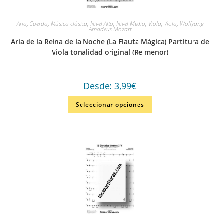
Aria
,
Cuerda
,
Música clásica
,
Nivel Alto
,
Nivel Medio
,
Viola
,
Viola
,
Wolfgang
Amadeus Mozart
Aria de la Reina de la Noche (La Flauta Mágica) Partitura de
Viola tonalidad original (Re menor)
Desde:
3,99
€
Seleccionar opciones