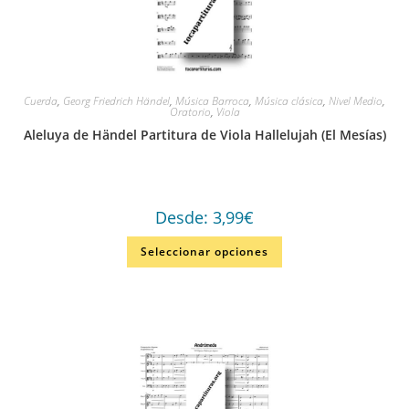
Cuerda
,
Georg Friedrich Händel
,
Música Barroca
,
Música clásica
,
Nivel Medio
,
Oratorio
,
Viola
Aleluya de Händel Partitura de Viola Hallelujah (El Mesías)
Desde:
3,99
€
Seleccionar opciones