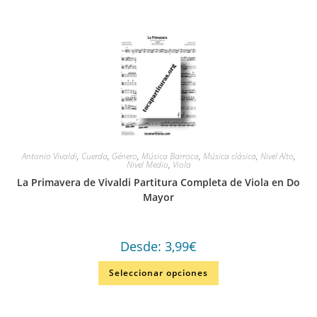
Antonio Vivaldi
,
Cuerda
,
Género
,
Música Barroca
,
Música clásica
,
Nivel Alto
,
Nivel Medio
,
Viola
La Primavera de Vivaldi Partitura Completa de Viola en Do
Mayor
Desde:
3,99
€
Seleccionar opciones