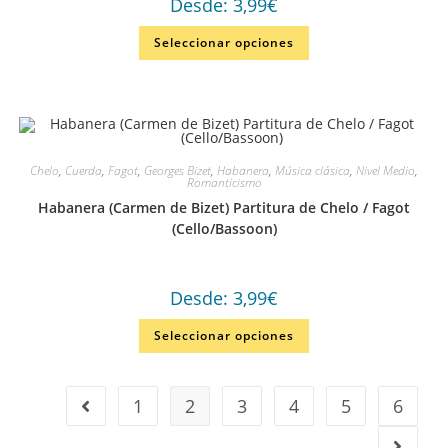
Desde:
3,99
€
Seleccionar opciones
Chelo
,
Cuerda
,
Fagot
,
Georges Bizet
,
Habanera
,
Música clásica
,
Nivel Medio
,
Romanticismo
Habanera (Carmen de Bizet) Partitura de Chelo / Fagot
(Cello/Bassoon)
Desde:
3,99
€
Seleccionar opciones
1
2
3
4
5
6