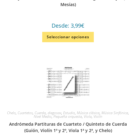
Mesías)
Desde:
3,99
€
Seleccionar opciones
Chelo
,
Cuartetos
,
Cuerda
,
diegosax
,
Estudio
,
Música clásica
,
Música Sinfónica
,
Nivel Medio
,
Pequeña orquesta
,
Viola
,
Violín
Andrómeda Partituras de Cuarteto / Quinteto de Cuerda
(Guión, Violín 1º y 2º, Viola 1ª y 2ª, y Chelo)