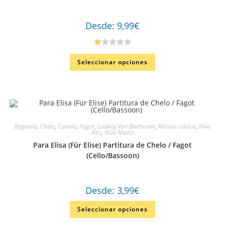
Desde:
9,99
€
Va
Seleccionar opciones
lo
ra
do
en
1.
00
Bagatela
,
Chelo
,
Cuerda
,
Fagot
,
Ludwig Van Beethoven
,
Música clásica
,
Nivel
de
Alto
,
Nivel Medio
5
Para Elisa (Für Elise) Partitura de Chelo / Fagot
(Cello/Bassoon)
Desde:
3,99
€
Seleccionar opciones