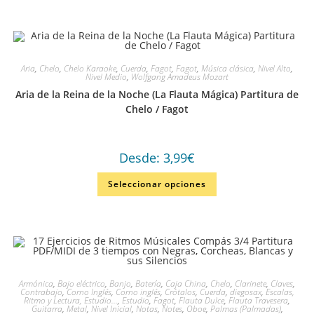
Aria
,
Chelo
,
Chelo Karaoke
,
Cuerda
,
Fagot
,
Fagot
,
Música clásica
,
Nivel Alto
,
Nivel Medio
,
Wolfgang Amadeus Mozart
Aria de la Reina de la Noche (La Flauta Mágica) Partitura de
Chelo / Fagot
Desde:
3,99
€
Seleccionar opciones
Armónica
,
Bajo eléctrico
,
Banjo
,
Batería
,
Caja China
,
Chelo
,
Clarinete
,
Claves
,
Contrabajo
,
Corno Inglés
,
Corno inglés
,
Crótalos
,
Cuerda
,
diegosax
,
Escalas,
Ritmo y Lectura, Estudio...
,
Estudio
,
Fagot
,
Flauta Dulce
,
Flauta Travesera
,
Guitarra
,
Metal
,
Nivel Inicial
,
Notas
,
Notes
,
Oboe
,
Palmas (Palmadas)
,