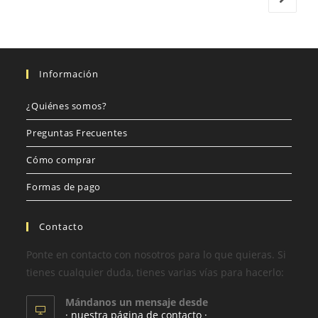
Información
¿Quiénes somos?
Preguntas Frecuentes
Cómo comprar
Formas de pago
Contacto
Ponte en contacto con nosotros para lo que quieras. Si
tienes cualquier duda, tienes varias vías para hacerlo:
Mándanos un mensaje desde
· nuestra página de contacto ·