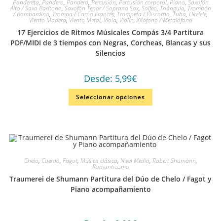
Pandereta
,
Pandero
,
Pandero
,
Percusión
,
Percusión corporal
,
Piano
,
Saxofón
Alto / Saxo Barítono
,
Saxofón Tenor / Soprano Sax
,
Solfeo
,
Triángulo
,
Trombón
/ Bombardino
,
Trompa / Corno Francés
,
Trompeta / Fliscorno
,
Tuba
,
Ukelele
,
Viento Madera
,
Viento Metal
,
Viola
,
Violín
,
Xilófono / Metalófono
17 Ejercicios de Ritmos Músicales Compás 3/4 Partitura
PDF/MIDI de 3 tiempos con Negras, Corcheas, Blancas y sus
Silencios
Desde:
5,99
€
Seleccionar opciones
Chelo
,
Cuerda
,
Fagot
,
Música clásica
,
Nivel Medio
,
Robert Shumann
,
Romanticismo
Traumerei de Shumann Partitura del Dúo de Chelo / Fagot y
Piano acompañamiento