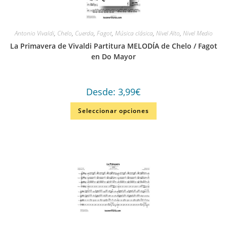
Antonio Vivaldi
,
Chelo
,
Cuerda
,
Fagot
,
Música clásica
,
Nivel Alto
,
Nivel Medio
La Primavera de Vivaldi Partitura MELODÍA de Chelo / Fagot
en Do Mayor
Desde:
3,99
€
Seleccionar opciones