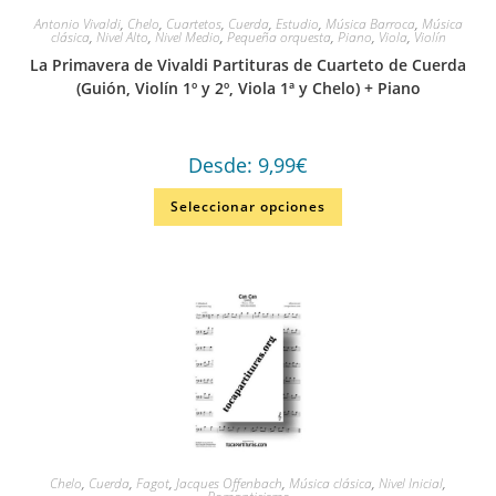
Antonio Vivaldi
,
Chelo
,
Cuartetos
,
Cuerda
,
Estudio
,
Música Barroca
,
Música
clásica
,
Nivel Alto
,
Nivel Medio
,
Pequeña orquesta
,
Piano
,
Viola
,
Violín
La Primavera de Vivaldi Partituras de Cuarteto de Cuerda
(Guión, Violín 1º y 2º, Viola 1ª y Chelo) + Piano
Desde:
9,99
€
Seleccionar opciones
Chelo
,
Cuerda
,
Fagot
,
Jacques Offenbach
,
Música clásica
,
Nivel Inicial
,