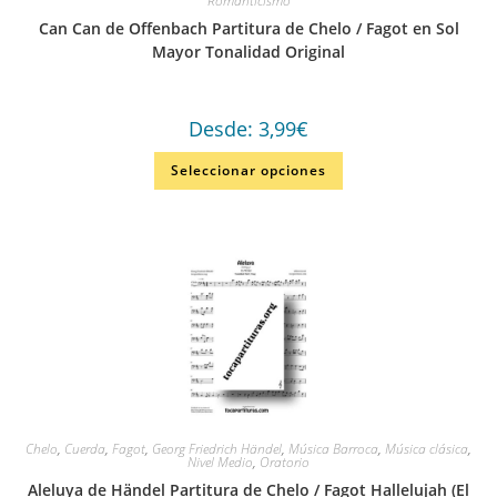
Romanticismo
Can Can de Offenbach Partitura de Chelo / Fagot en Sol
Mayor Tonalidad Original
Desde:
3,99
€
Seleccionar opciones
Chelo
,
Cuerda
,
Fagot
,
Georg Friedrich Händel
,
Música Barroca
,
Música clásica
,
Nivel Medio
,
Oratorio
Aleluya de Händel Partitura de Chelo / Fagot Hallelujah (El