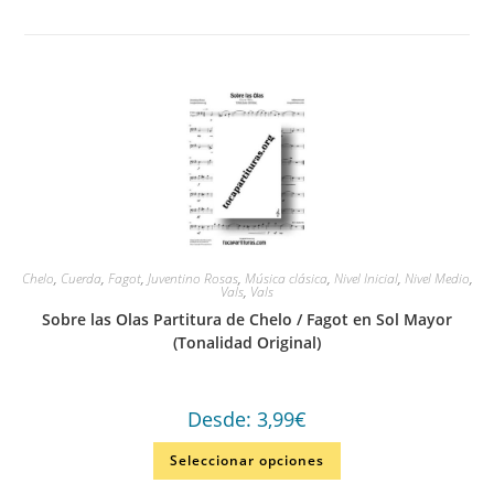
Chelo
,
Cuerda
,
Fagot
,
Juventino Rosas
,
Música clásica
,
Nivel Inicial
,
Nivel Medio
,
Vals
,
Vals
Sobre las Olas Partitura de Chelo / Fagot en Sol Mayor
(Tonalidad Original)
Desde:
3,99
€
Seleccionar opciones