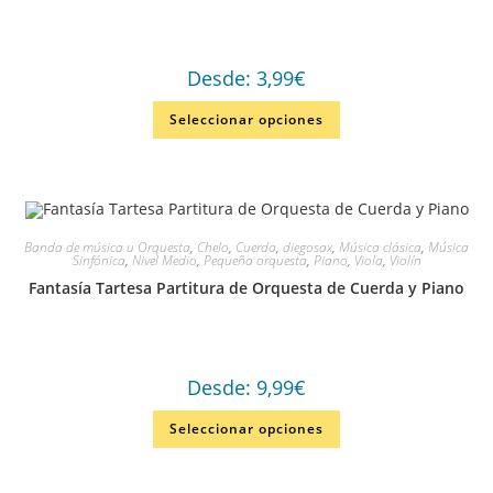
Desde:
3,99
€
Seleccionar opciones
Banda de música u Orquesta
,
Chelo
,
Cuerda
,
diegosax
,
Música clásica
,
Música
Sinfónica
,
Nivel Medio
,
Pequeña orquesta
,
Piano
,
Viola
,
Violín
Fantasía Tartesa Partitura de Orquesta de Cuerda y Piano
Desde:
9,99
€
Seleccionar opciones