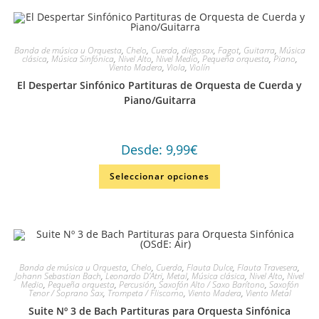
Banda de música u Orquesta
,
Chelo
,
Cuerda
,
diegosax
,
Fagot
,
Guitarra
,
Música
clásica
,
Música Sinfónica
,
Nivel Alto
,
Nivel Medio
,
Pequeña orquesta
,
Piano
,
Viento Madera
,
Viola
,
Violín
El Despertar Sinfónico Partituras de Orquesta de Cuerda y
Piano/Guitarra
Desde:
9,99
€
Seleccionar opciones
Banda de música u Orquesta
,
Chelo
,
Cuerda
,
Flauta Dulce
,
Flauta Travesera
,
Johann Sebastian Bach
,
Leonardo D'Atri
,
Metal
,
Música clásica
,
Nivel Alto
,
Nivel
Medio
,
Pequeña orquesta
,
Percusión
,
Saxofón Alto / Saxo Barítono
,
Saxofón
Tenor / Soprano Sax
,
Trompeta / Fliscorno
,
Viento Madera
,
Viento Metal
Suite Nº 3 de Bach Partituras para Orquesta Sinfónica