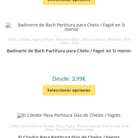
Chelo
,
Cuerda
,
Fagot
,
Johann Sebastian Bach
,
Música clásica
,
Nivel Alto
,
Nivel
Medio
,
Suite
Badinerie de Bach Partitura para Chelo / Fagot en Si menor
Desde:
3,99
€
Seleccionar opciones
Chelo
,
Daniel Alomía Robles
,
Dúos
,
Fagot
,
Música clásica
,
Nivel Inicial
,
Nivel
Medio
,
Popular y tradicionales
El Cóndor Pasa Partitura Dúo de Chelos / Fagots