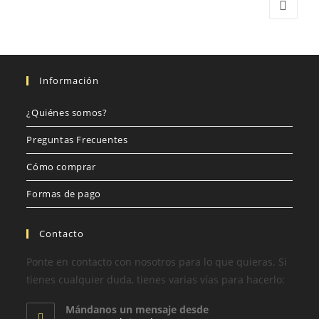
Información
¿Quiénes somos?
Preguntas Frecuentes
Cómo comprar
Formas de pago
Contacto
Ponte en contacto con nosotros para lo que quieras. Si
tienes cualquier duda, tienes varias vías para hacerlo:
Mándanos un mensaje desde