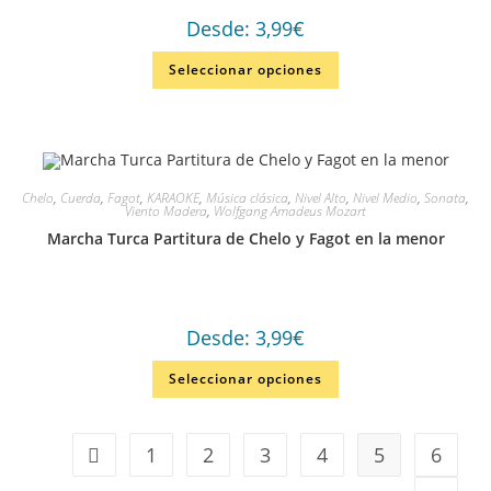
Desde:
3,99
€
Seleccionar opciones
Chelo
,
Cuerda
,
Fagot
,
KARAOKE
,
Música clásica
,
Nivel Alto
,
Nivel Medio
,
Sonata
,
Viento Madera
,
Wolfgang Amadeus Mozart
Marcha Turca Partitura de Chelo y Fagot en la menor
Desde:
3,99
€
Seleccionar opciones
1
2
3
4
5
6