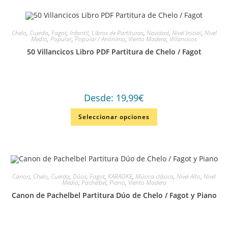
Chelo
,
Cuerda
,
Fagot
,
Infantil
,
Libros de Partituras
,
Navidad
,
Nivel Inicial
,
Nivel
Medio
,
Popular
,
Popular / Anónimo
,
Viento Madera
,
Villancicos
50 Villancicos Libro PDF Partitura de Chelo / Fagot
Desde:
19,99
€
Seleccionar opciones
Canon
,
Chelo
,
Cuerda
,
Dúos
,
Fagot
,
KARAOKE
,
Música clásica
,
Nivel Alto
,
Nivel
Medio
,
Pachelbel
,
Piano
,
Viento Madera
Canon de Pachelbel Partitura Dúo de Chelo / Fagot y Piano