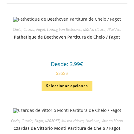
Chelo
,
Cuerda
,
Fagot
,
Ludwig Van Beethoven
,
Música clásica
,
Nivel Alto
Pathetique de Beethoven Partitura de Chelo / Fagot
Desde:
3,99
€
Valorado en
Seleccionar opciones
5.00
de 5
Chelo
,
Cuerda
,
Fagot
,
KARAOKE
,
Música clásica
,
Nivel Alto
,
Vittorio Monti
Czardas de Vittorio Monti Partitura de Chelo / Fagot