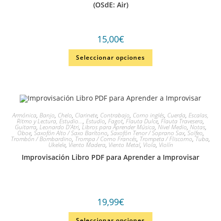
(OSdE: Air)
15,00
€
Seleccionar opciones
Armónica
,
Banjo
,
Chelo
,
Clarinete
,
Contrabajo
,
Corno inglés
,
Cuerda
,
Escalas,
Ritmo y Lectura, Estudio...
,
Estudio
,
Fagot
,
Flauta Dulce
,
Flauta Travesera
,
Guitarra
,
Leonardo D'Atri
,
Libros para Aprender Música
,
Nivel Medio
,
Notas
,
Oboe
,
Saxofón Alto / Saxo Barítono
,
Saxofón Tenor / Soprano Sax
,
Solfeo
,
Trombón / Bombardino
,
Trompa / Corno Francés
,
Trompeta / Fliscorno
,
Tuba
,
Ukelele
,
Viento Madera
,
Viento Metal
,
Viola
,
Violín
Improvisación Libro PDF para Aprender a Improvisar
19,99
€
Seleccionar opciones